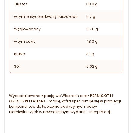
Tłuszcz
39.0 g
w tym nasycone kwasy tłuszczowe
5.7 g
Węglowodany
55.0 g
w tym cukry
43.0 g
Białko
3.1 g
Sól
0.02 g
Wyprodukowano z pasją we Włoszech przez
PERNIGOTTI
GELATIERI ITALIANI
- markę, która specjalizuje się w produkcji
komponentów do tworzenia tradycyjnych lodów
rzemieślniczych w nowoczesnym wydaniu i interpretacji.