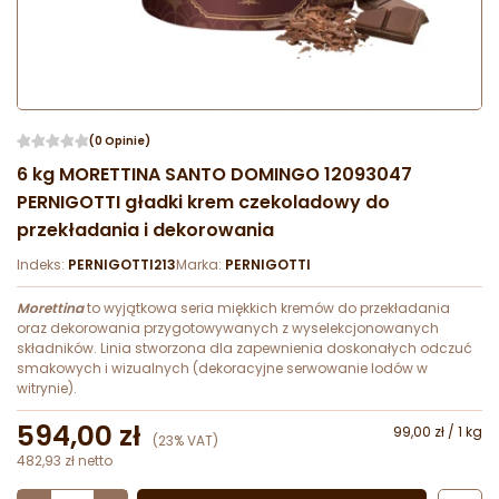
(0 Opinie)
6 kg MORETTINA SANTO DOMINGO 12093047
PERNIGOTTI gładki krem czekoladowy do
przekładania i dekorowania
Indeks:
PERNIGOTTI213
Marka:
PERNIGOTTI
Morettina
to wyjątkowa seria miękkich kremów do przekładania
oraz dekorowania przygotowywanych z wyselekcjonowanych
składników. Linia stworzona dla zapewnienia doskonałych odczuć
smakowych i wizualnych (dekoracyjne serwowanie lodów w
witrynie).
594,00 zł
99,00 zł / 1 kg
(23% VAT)
482,93 zł netto