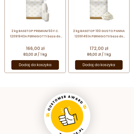
2 kg BASETOP PREMIUM 50 F.C.
2 kg BASETOP 100 GUSTO PANNA
12091943A PERNIGOTTI baza do
12091451A PERNIGOTII baza do
lodów mlecznych - wymaga
lodów mlecznych o smaku
dodatku mleka i śmietany
śmietankowym – zawiera tłuszcz
Cena
Cena
166,00 zł
172,00 zł
roślinny
83,00 zł / 1 kg
86,00 zł / 1 kg
Dodaj do koszyka
Dodaj do koszyka