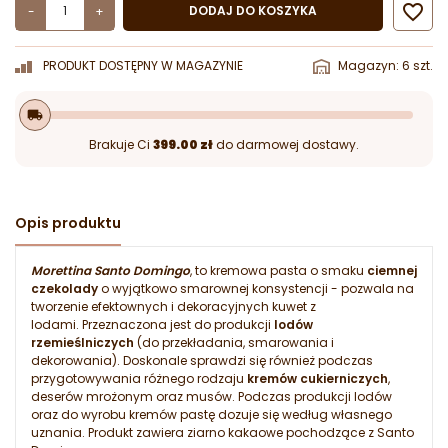

DODAJ DO KOSZYKA
-
+
PRODUKT DOSTĘPNY W MAGAZYNIE
Magazyn: 6 szt.
local_shipping
Brakuje Ci
399.00 zł
do darmowej dostawy.
Opis produktu
Morettina Santo Domingo
, to kremowa pasta o smaku
ciemnej
czekolady
o wyjątkowo smarownej konsystencji - pozwala na
tworzenie efektownych i dekoracyjnych kuwet z
lodami. Przeznaczona jest do produkcji
lodów
rzemieślniczych
(do przekładania, smarowania i
dekorowania). Doskonale sprawdzi się również podczas
przygotowywania różnego rodzaju
kremów cukierniczych
,
deserów mrożonym oraz musów. Podczas produkcji lodów
oraz do wyrobu kremów pastę dozuje się według własnego
uznania. Produkt zawiera ziarno kakaowe pochodzące z Santo