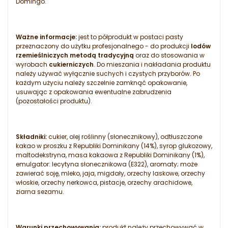
Domingo.
Ważne informacje:
jest to półprodukt w postaci pasty
przeznaczony do użytku profesjonalnego - do produkcji
lodów
rzemieślniczych metodą tradycyjną
oraz do stosowania w
wyrobach
cukierniczych
. Do mieszania i nakładania produktu
należy używać wyłącznie suchych i czystych przyborów. Po
każdym użyciu należy szczelnie zamknąć opakowanie,
usuwając z opakowania ewentualne zabrudzenia
(pozostałości produktu).
Składniki:
cukier, olej roślinny (słonecznikowy), odtłuszczone
kakao w proszku z Republiki Dominikany (14%), syrop glukozowy,
maltodekstryna, masa kakaowa z Republiki Dominikany (1%),
emulgator: lecytyna słonecznikowa (E322), aromaty; może
zawierać soję, mleko, jaja, migdały, orzechy laskowe, orzechy
włoskie, orzechy nerkowca, pistacje, orzechy arachidowe,
ziarna sezamu.
Warunki przechowywania:
produkt należy przechowywać w