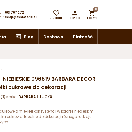
0



on:
601 767 272
il:
sklep@cukieteria.pl
ULUBIONE
KONTO
KOSZYK
nia
Blog
Dostawa
Płatność
e)
ŁKI NIEBIESKIE 096819 BARBARA DECOR
łki cukrowe do dekoracji
(1)
Marka:
BARBARA LUIJCKX
 cukrowe o miękkiej konsystencji w kolorze niebieskim -
ka cukrowa. Idealne do dekoracji różnego rodzaju
zych.