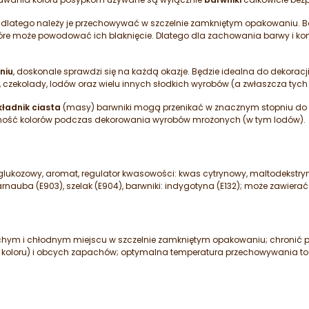
, dlatego należy je przechowywać w szczelnie zamkniętym opakowaniu.
tóre może powodować ich blaknięcie. Dlatego dla zachowania barwy i kon
niu
, doskonale sprawdzi się na każdą okazje. Będzie idealna do dekoracji:
fli, czekolady, lodów oraz wielu innych słodkich wyrobów (a zwłaszcza tyc
kładnik ciasta
(masy) barwniki mogą przenikać w znacznym stopniu do w
ilność kolorów podczas dekorowania wyrobów mrożonych (w tym lodów).
 glukozowy, aromat, regulator kwasowości: kwas cytrynowy, maltodekstr
nauba (E903), szelak (E904), barwniki: indygotyna (E132); może zawierać m
ym i chłodnym miejscu w szczelnie zamkniętym opakowaniu; chronić p
 koloru) i obcych zapachów; optymalna temperatura przechowywania t