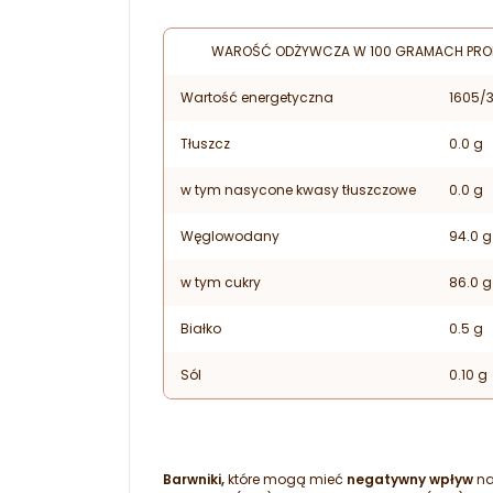
WAROŚĆ ODŻYWCZA W 100 GRAMACH PRO
Wartość energetyczna
1605/3
Tłuszcz
0.0 g
w tym nasycone kwasy tłuszczowe
0.0 g
Węglowodany
94.0 g
w tym cukry
86.0 g
Białko
0.5 g
Sól
0.10 g
Barwniki,
które mogą mieć
negatywny wpływ
na