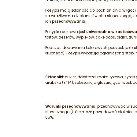
Posypki mają zdolność do pochłaniania wilgoci
są wrażliwe na działanie światła słonecznego, k
ich
przechowywania
.
Posypka cukrowa jest
uniwersalna w zastosowa
tortów, deserów, wypieków, cake pops, pralin, tru
Podczas dodawania kolorowych posypek jako
s
kruchego). Posypki wykazują ograniczoną stab
Składniki:
cukier, dekstroza, mąka ryżowa, syrop
arabska (E414), substancja glazurująca: wosk car
Warunki przechowywania:
przechowywać w such
słonecznego (które może powodować blaknięcie
65%.