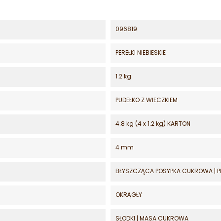
096819
PEREŁKI NIEBIESKIE
1.2 kg
PUDEŁKO Z WIECZKIEM
4.8 kg (4 x 1.2 kg) KARTON
4 mm
BŁYSZCZĄCA POSYPKA CUKROWA | PER
OKRĄGŁY
SŁODKI | MASA CUKROWA