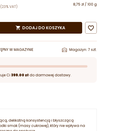
8,75 zł / 100 g
(23% VAT)

DODAJ DO KOSZYKA

ĘPNY W MAGAZYNIE
Magazyn: 7 szt.
uje Ci
399.00 zł
do darmowej dostawy.
iącą, delikatną konsystencją i błyszczącą
łodki smak (masy cukrowej), który nie wpływa na
pieczne do spożycia.