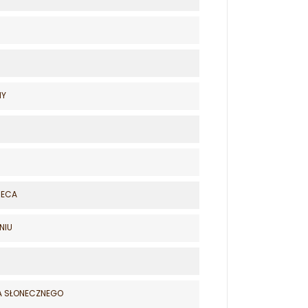
NY
ORECA
NIU
ŁA SŁONECZNEGO