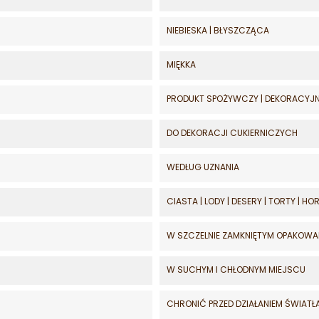
NIEBIESKA | BŁYSZCZĄCA
MIĘKKA
PRODUKT SPOŻYWCZY | DEKORACYJ
DO DEKORACJI CUKIERNICZYCH
WEDŁUG UZNANIA
CIASTA | LODY | DESERY | TORTY | H
W SZCZELNIE ZAMKNIĘTYM OPAKOWA
W SUCHYM I CHŁODNYM MIEJSCU
CHRONIĆ PRZED DZIAŁANIEM ŚWIAT