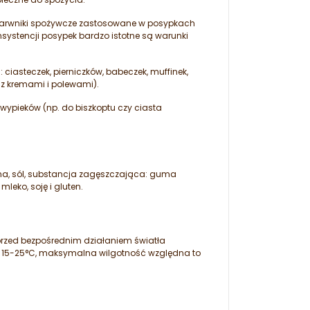
 Barwniki spożywcze zastosowane w posypkach
systencji posypek bardzo istotne są warunki
 ciasteczek, pierniczków, babeczek, muffinek,
h z kremami i polewami).
ypieków (np. do biszkoptu czy ciasta
yna, sól, substancja zagęszczająca: guma
leko, soję i gluten.
rzed bezpośrednim działaniem światła
o 15-25°C, maksymalna wilgotność względna to