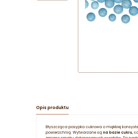
Opis produktu
Błyszcząca posypka cukrowa o miękkiej konsystenc
powierzchnią. Wytwarzane są
na bazie cukru
, c
zmianę smaku dekorowanych wyrobów. Do nada