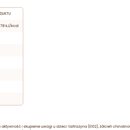
DUKTU
78 kJ/kcal
 aktywność i skupienie uwagi u dzieci: tartrazyna (E102), żółcień chinoli