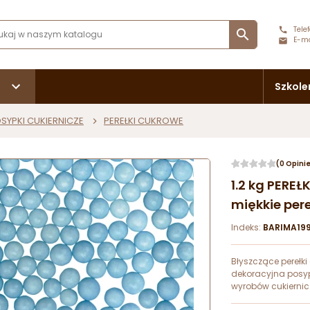
Telef

E-ma
Szkole
SYPKI CUKIERNICZE
PEREŁKI CUKROWE
(0 Opini
1.2 kg PERE
miękkie pere
Indeks:
BARIMA199
Błyszczące perełki
dekoracyjna posyp
wyrobów cukiernic