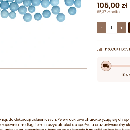
105,00 zł
85,37 zł netto
-
+
PRODUKT DOST
local_shipping
Brak
ji, do dekoracji cukierniczych. Perełki cukrowe charakteryzują się chrup
o zapewnia im długi termin przydatności do spożycia oraz uniwersalny s
wania koloru posypkom używane są wyłącznie
barwniki
całkowicie bez