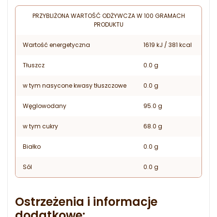
PRZYBLIŻONA WARTOŚĆ ODŻYWCZA W 100 GRAMACH
PRODUKTU
Wartość energetyczna
1619 kJ / 381 kcal
Tłuszcz
0.0 g
w tym nasycone kwasy tłuszczowe
0.0 g
Węglowodany
95.0 g
w tym cukry
68.0 g
Białko
0.0 g
Sól
0.0 g
Ostrzeżenia i informacje
dodatkowe: