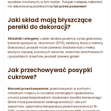
wyrobów mrożonych, w tym lodów. Posypki najlepiej nakładać
na dekorowaną powierzchnię
tuż przed podaniem!
Jaki skład mają błyszczące
perełki do dekoracji?
Składniki i alergeny:
cukier, skrobia pszenna, syrop glukozowy,
barwnik spożywczy: aluminium (E173), żelatyna, tłuszcz roślinny
(kokosowy); produkt może zawierać śladowe ilości mleka,
lecytyny sojowej, suszonych owoców, orzechów arachidowych
i pozostałych orzechów, produkt zawiera gluten.
Jak przechowywać posypki
cukrowe?
Warunki przechowywania:
przechowywać w suchym i
chłodnym miejscu w szczelnie zamkniętym opakowaniu;
chronić przed bezpośrednim działaniem światła słonecznego
(które może powodować blaknięcie koloru) i obcych
zapachów; optymalna temperatura przechowywania to 15-
20°C, maksymalna wilgotność względna to 65%; po każdym