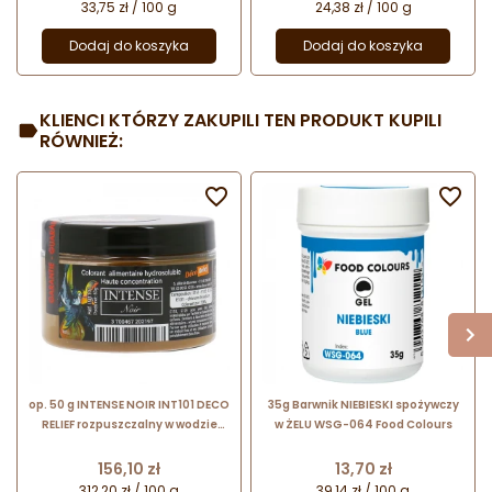
33,75 zł / 100 g
24,38 zł / 100 g
Dodaj do koszyka
Dodaj do koszyka
KLIENCI KTÓRZY ZAKUPILI TEN PRODUKT KUPILI
RÓWNIEŻ:


op. 50 g INTENSE NOIR INT101 DECO
35g Barwnik NIEBIESKI spożywczy
RELIEF rozpuszczalny w wodzie
w ŻELU WSG-064 Food Colours
barwnik spożywczy w proszku -
czarny
Cena
Cena
156,10 zł
13,70 zł
312,20 zł / 100 g
39,14 zł / 100 g