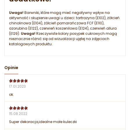
Uwaga!
Barwniki, które mogą mieć negatywny wpływ na
aktywność i skupienie uwagi u dzieci: tartrazyna (E102), żółcień
chinolinowa (E104), żółcień pomarańczowa FCF (E110),
azorubina (E122), czerwień koszenilowa (E124), czerwień allura
(E129).
Uwaga!
Rzeczywiste kolory posypek cukrowych mogą
nieznacznie różnić się od wizualizacji ujętej na zdjęciach
katalogowych produktu.
Opinie
17.01.2023
ok.
15.08.2022
Super dekoracja,idealne małe kuleczki