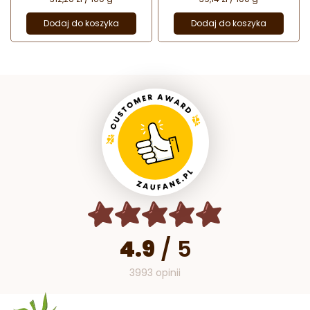
Dodaj do koszyka
Dodaj do koszyka
4.9
/
5
3993 opinii