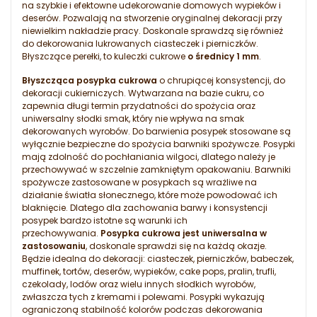
na szybkie i efektowne udekorowanie domowych wypieków i
deserów. Pozwalają na stworzenie oryginalnej dekoracji przy
niewielkim nakładzie pracy. Doskonale sprawdzą się również
do dekorowania lukrowanych ciasteczek i pierniczków.
Błyszczące perełki, to kuleczki cukrowe
o średnicy 1 mm
.
Błyszcząca posypka cukrowa
o chrupiącej konsystencji, do
dekoracji cukierniczych. Wytwarzana na bazie cukru, co
zapewnia długi termin przydatności do spożycia oraz
uniwersalny słodki smak, który nie wpływa na smak
dekorowanych wyrobów. Do barwienia posypek stosowane są
wyłącznie bezpieczne do spożycia barwniki spożywcze. Posypki
mają zdolność do pochłaniania wilgoci, dlatego należy je
przechowywać w szczelnie zamkniętym opakowaniu. Barwniki
spożywcze zastosowane w posypkach są wrażliwe na
działanie światła słonecznego, które może powodować ich
blaknięcie. Dlatego dla zachowania barwy i konsystencji
posypek bardzo istotne są warunki ich
przechowywania.
Posypka cukrowa jest uniwersalna w
zastosowaniu
, doskonale sprawdzi się na każdą okazje.
Będzie idealna do dekoracji: ciasteczek, pierniczków, babeczek,
muffinek, tortów, deserów, wypieków, cake pops, pralin, trufli,
czekolady, lodów oraz wielu innych słodkich wyrobów,
zwłaszcza tych z kremami i polewami. Posypki wykazują
ograniczoną stabilność kolorów podczas dekorowania