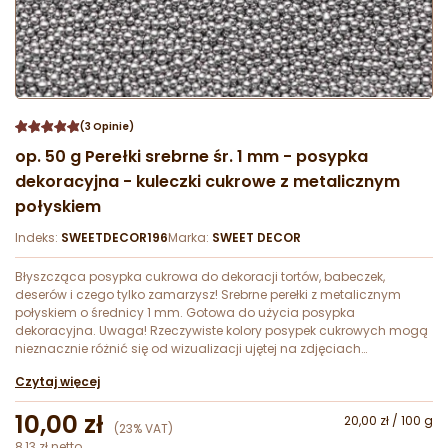
(3 Opinie)
op. 50 g Perełki srebrne śr. 1 mm - posypka
dekoracyjna - kuleczki cukrowe z metalicznym
połyskiem
Indeks:
SWEETDECOR196
Marka:
SWEET DECOR
Błyszcząca posypka cukrowa do dekoracji tortów, babeczek,
deserów i czego tylko zamarzysz! Srebrne perełki z metalicznym
połyskiem o średnicy 1 mm. Gotowa do użycia posypka
dekoracyjna. Uwaga! Rzeczywiste kolory posypek cukrowych mogą
nieznacznie różnić się od wizualizacji ujętej na zdjęciach
katalogowych produktu.
Czytaj więcej
10,00 zł
20,00 zł / 100 g
(23% VAT)
8,13 zł netto