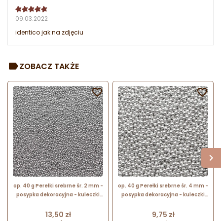
09.03.2022
identico jak na zdjęciu
ZOBACZ TAKŻE


op. 40 g Perełki srebrne śr. 2 mm -
op. 40 g Perełki srebrne śr. 4 mm -
posypka dekoracyjna - kuleczki
posypka dekoracyjna - kuleczki
cukrowe z metalicznym
cukrowe z metalicznym
połyskiem
połyskiem
Cena
Cena
13,50 zł
9,75 zł