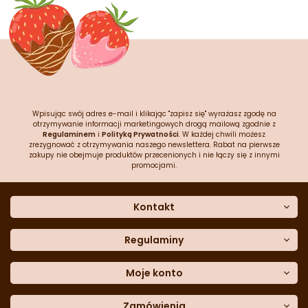
Wpisując swój adres e-mail i klikając "zapisz się" wyrażasz zgodę na
otrzymywanie informacji marketingowych drogą mailową zgodnie z
Regulaminem
i
Polityką Prywatności
. W każdej chwili możesz
zrezygnować z otrzymywania naszego newslettera. Rabat na pierwsze
zakupy nie obejmuje produktów przecenionych i nie łączy się z innymi
promocjami.
Kontakt
O nas
Dane kontaktowe
Regulaminy
Często zadawane pytania
Regulamin sklepu
Sklep stacjonarny
Polityka prywatności
Moje konto
Formularz kontaktowy
Polityka cookies
Załóż konto
Blog
Polityka reklamacji
Zamówienia
Moje dane