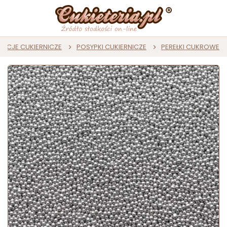
ACJE CUKIERNICZE
POSYPKI CUKIERNICZE
PEREŁKI CUKROWE