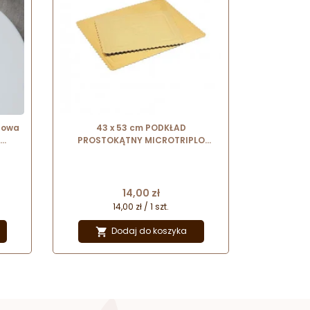
nowa
43 x 53 cm PODKŁAD
PROSTOKĄTNY MICROTRIPLO
ZŁOTY z karbowanym brzegiem
wysokość ok. 4 mm
Cena
14,00 zł
14,00 zł / 1 szt.
Dodaj do koszyka
