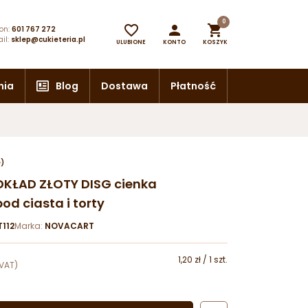
0



on:
601 767 272
il:
sklep@cukieteria.pl
ULUBIONE
KONTO
KOSZYK
nia
Blog
Dostawa
Płatność
e)
KŁAD ZŁOTY DISG cienka
d ciasta i torty
112
Marka:
NOVACART
1,20 zł / 1 szt.
VAT)