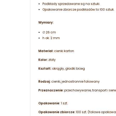
Podkłady sprzedawane są na sztuki.
Opakowanie zbiorcze podkładów to 100 sztuk.
Wymiary:
∅ 26 cm
h ok. 2 mm
Materiał:
cienki karton
Kolor:
złoty
Kształt:
okrągły, gładki brzeg
Rodzaj:
cienki, jednostronnie foliowany
Przeznaczenie:
przechowywanie, transport i serw
Opakowanie
: 1 szt.
Opakowanie zbiorcze:
100 szt. (foliowe opakow