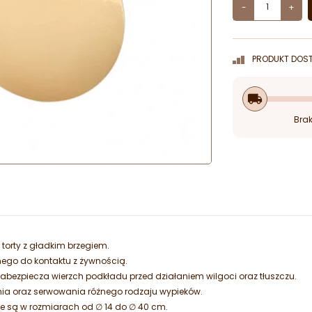
-
+
PRODUKT DOST
local_shipping
Brak
 torty z gładkim brzegiem.
ego do kontaktu z żywnością.
zabezpiecza wierzch podkładu przed działaniem wilgoci oraz tłuszczu.
nia oraz serwowania różnego rodzaju wypieków.
e są w rozmiarach od ∅ 14 do ∅ 40 cm.