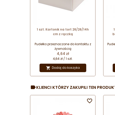
1 szt. Kartonik na tort 26/26/14h
cm z rączką
b
Pudełko przeznaczone do kontaktu z
Pude
żywnością
Cena
4,64 zł
4,64 zł / 1 szt.
Dodaj do koszyka

KLIENCI KTÓRZY ZAKUPILI TEN PRODUKT
