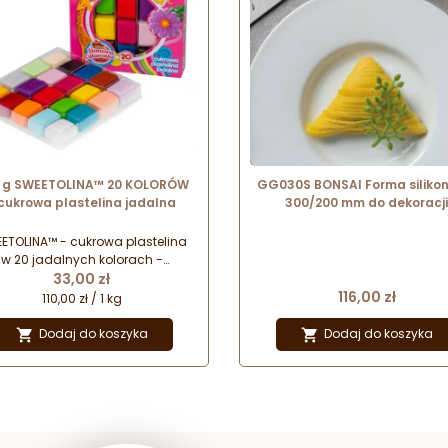
 g SWEETOLINA™ 20 KOLORÓW
GG030S BONSAI Forma siliko
 cukrowa plastelina jadalna
300/200 mm do dekoracji
DRZEWKO BONSAI Pavoni
ETOLINA™ - cukrowa plastelina
w 20 jadalnych kolorach -
Cena
pieczna dla dzieci alternatywa
33,00 zł
Cena
sycznej plasteliny. Idealna do
116,00 zł
110,00 zł / 1 kg
owania figurek i innych ozdób,
rymi śmiało można dekorować
Dodaj do koszyka
Dodaj do koszyka


domowe wypieki.