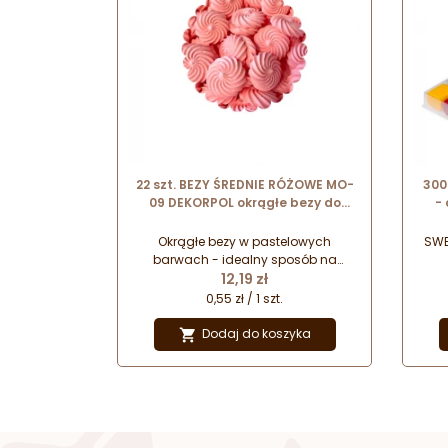
22 szt. BEZY ŚREDNIE RÓŻOWE MO-
300
09 DEKORPOL okrągłe bezy do
-
dekoracji cukierniczych ∅ 35 mm
Okrągłe bezy w pastelowych
SWE
barwach - idealny sposób na
Cena
szybką i efektowną dekorację
12,19 zł
bez
wyrobów cukierniczych. Doskonałe
kla
0,55 zł / 1 szt.
do ozdabiania tortów i wypieków z
form
kremami.
któ
Dodaj do koszyka
