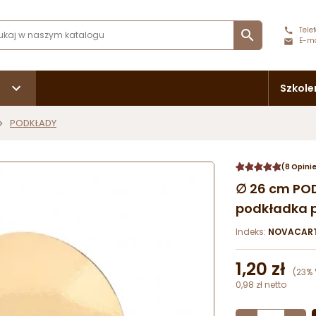
Telef

E-ma
Szkole
PODKŁADY
(8 Opini
∅ 26 cm POD
podkładka po
Indeks:
NOVACART
1,20 zł
(23% 
0,98 zł netto