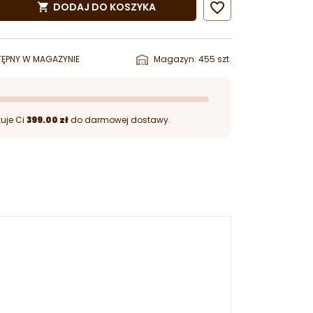

DODAJ DO KOSZYKA

ĘPNY W MAGAZYNIE
Magazyn: 455 szt.
uje Ci
399.00 zł
do darmowej dostawy.