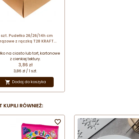
1 szt. Pudełko 26/26/14h cm
rązowe z rączką T28 KRAFT
Grodruk
łko na ciasto lub tort, kartonowe
z cienkiej tektury.
Cena
3,86 zł
3,86 zł / 1 szt.
Dodaj do koszyka

 KUPILI RÓWNIEŻ:
