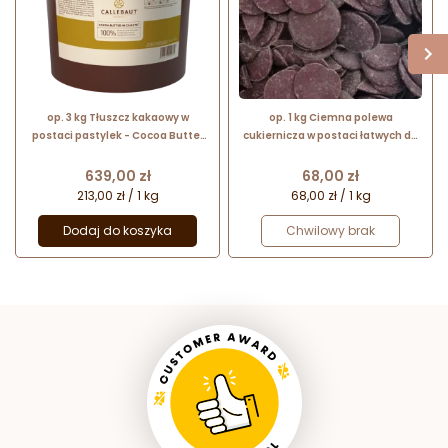
op. 3 kg Tłuszcz kakaowy w
op. 1 kg Ciemna polewa
postaci pastylek - Cocoa Butter
cukiernicza w postaci łatwych do
in Callets Callebaut - nr. kat.
rozpuszczania kawałków - Non
NCB-HDO3-654
Temp Dark - Bakels Bakery
Cena
Cena
639,00 zł
68,00 zł
Ingredients
213,00 zł / 1 kg
68,00 zł / 1 kg
Dodaj do koszyka
Chwilowy brak