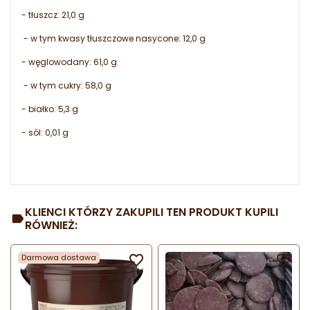
- tłuszcz: 21,0 g
- w tym kwasy tłuszczowe nasycone: 12,0 g
- węglowodany: 61,0 g
- w tym cukry: 58,0 g
- białko: 5,3 g
- sól: 0,01 g
KLIENCI KTÓRZY ZAKUPILI TEN PRODUKT KUPILI
RÓWNIEŻ:
Darmowa dostawa

