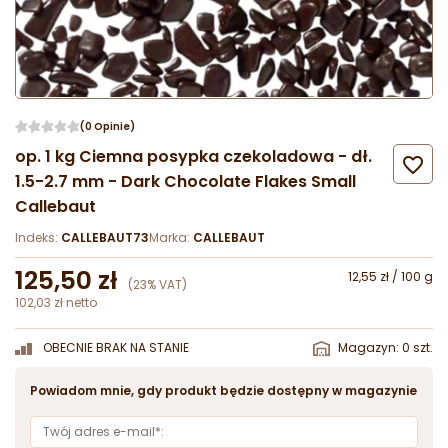
(0 Opinie)
op. 1 kg Ciemna posypka czekoladowa - dł.

1.5-2.7 mm - Dark Chocolate Flakes Small
Callebaut
Indeks:
CALLEBAUT73
Marka:
CALLEBAUT
125,50 zł
12,55 zł / 100 g
(23% VAT)
102,03 zł netto
OBECNIE BRAK NA STANIE
Magazyn: 0 szt.
Powiadom mnie, gdy produkt będzie dostępny w magazynie