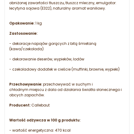
obniżonej zawartości tłuszczu, tłuszcz mleczny, emulgator:
lecytyna sojowa (E322), naturalny aromat waniliowy.
Opakowanie:
1 kg
Zastosowanie:
- dekoracje napojów gorących z bitą śmietaną
(kawa/czekolada)
- dekorowanie deserów, wypieków, lodów
- czekoladowy dodatek w cieście (muffinki, brownie, wypieki)
Przechowywanie:
przechowywać w suchym i
chłodnym miejscu z dala od działania światła słonecznego i
obcych zapachów.
Producent:
Callebaut
Wartość odżywcza w 100 g produktu:
- wartość energetyczna: 470 kcal