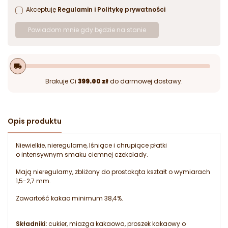
Akceptuję
Regulamin
i
Politykę prywatności
Powiadom mnie gdy będzie na stanie
local_shipping
Brakuje Ci
399.00 zł
do darmowej dostawy.
Opis produktu
Niewielkie, nieregularne, lśniące i chrupiące płatki
o intensywnym smaku ciemnej czekolady.
Mają nieregularny, zbliżony do prostokąta kształt o wymiarach
1,5-2,7 mm.
Zawartość kakao minimum 38,4%.
Składniki:
cukier, miazga kakaowa, proszek kakaowy o