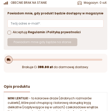
OBECNIE BRAK NA STANIE
Magazyn: 0 szt.
Powiadom mnie, gdy produkt będzie dostępny w magazynie
Akceptuję
Regulamin
i
Politykę prywatności
Powiadom mnie gdy będzie na stanie
local_shipping
Brakuje Ci
399.00 zł
do darmowej dostawy.
Opis produktu
MINI LENTILKI
- to kolorowe draże (drobnych rozmiarów
cukierki), które pod chrupiącą i kolorową skorupką kryją
delikatne (rozpływające się w ustach) czekoladowe wnętrze.