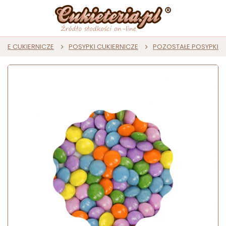
JE CUKIERNICZE
POSYPKI CUKIERNICZE
POZOSTAŁE POSYPKI