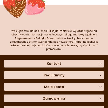
Wpisując swój adres e-mail i klikając "zapisz się" wyrażasz zgodę na
otrzymywanie informacji marketingowych drogą mailową zgodnie z
Regulaminem
i
Polityką Prywatności
. W każdej chwili możesz
zrezygnować z otrzymywania naszego newslettera. Rabat na pierwsze
zakupy nie obejmuje produktów przecenionych i nie łączy się z innymi
promocjami.
Kontakt
O nas
Dane kontaktowe
Regulaminy
Często zadawane pytania
Regulamin sklepu
Sklep stacjonarny
Polityka prywatności
Moje konto
Formularz kontaktowy
Polityka cookies
Załóż konto
Blog
Polityka reklamacji
Zamówienia
Moje dane
Polityka zwrotów
Historia zamówień
e-mail:
Sposoby dostawy
sklep@cukieteria.pl
Dostępność cyfrowa