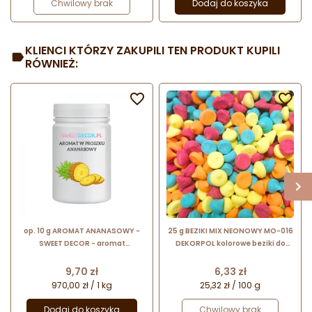
Chwilowy brak
Dodaj do koszyka
KLIENCI KTÓRZY ZAKUPILI TEN PRODUKT KUPILI
RÓWNIEŻ:


op. 10 g AROMAT ANANASOWY -
25 g BEZIKI MIX NEONOWY MO-016
SWEET DECOR - aromat
DEKORPOL kolorowe beziki do
spożywczy w proszku nadający
dekoracji cukierniczych
smak i zapach
Cena
Cena
9,70 zł
6,33 zł
970,00 zł / 1 kg
25,32 zł / 100 g
Dodaj do koszyka
Chwilowy brak