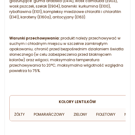
glazurujące: guma arabska (E414), wosk carnauba (E903),
wosk pszczeli, szelak (E904), barwniki: kurkumina (E100),
ryboflawina (E101), kompleksy miedziowe chlorofili i chlorofilin
(E141), karoteny (E160a), antocyjany (E163).
Warunki przechowywania:
produkt należy przechowywać w
suchym i chłodnym miejscu w szczelnie zamkniętym
opakowaniu; chronić przed bezpośrednim działaniem światła
słonecznego (w celu zabezpieczenia przed blaknięciem
kolorów) oraz wilgoci; maksymalna temperatura
przechowywania to 20°C; maksymalna wilgotność względna
powietrza to 75%.
KOLORY LENTILKÓW
ŻÓŁTY
POMARAŃCZOWY
ZIELONY
FIOLETOWY
NIEBIE