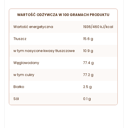
WARTOŚĆ ODŻYWCZA W 100 GRAMACH PRODUKTU
Wartość energetyczna
1936/460 kJ/kcal
Tłuszcz
15.6 g
w tym nasycone kwasy tłuszczowe
10.9 g
Węglowodany
77.4 g
w tym cukry
77.2 g
Białko
2.5 g
Sól
0.1 g