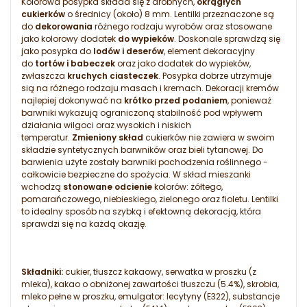
Kolorowa posypka składa się z drobnych,
okrągłych
cukierków
o średnicy (około) 8 mm. Lentilki przeznaczone są
do
dekorowania
różnego rodzaju wyrobów oraz stosowane
jako kolorowy dodatek
do wypieków
. Doskonale sprawdzą się
jako posypka do
lodów i deserów
, element dekoracyjny
do
tortów i babeczek
oraz jako dodatek do wypieków,
zwłaszcza
kruchych ciasteczek
. Posypka dobrze utrzymuje
sią na różnego rodzaju masach i kremach. Dekoracji kremów
najlepiej dokonywać na
krótko przed podaniem
, ponieważ
barwniki wykazują ograniczoną stabilność pod wpływem
działania wilgoci oraz wysokich i niskich
temperatur.
Zmieniony skład
cukierków nie zawiera w swoim
składzie syntetycznych barwników oraz bieli tytanowej. Do
barwienia użyte zostały barwniki pochodzenia roślinnego -
całkowicie bezpieczne do spożycia. W skład mieszanki
wchodzą
stonowane odcienie
kolorów: żółtego,
pomarańczowego, niebieskiego, zielonego oraz fioletu. Lentilki
to idealny sposób na szybką i efektowną dekoracją, która
sprawdzi się na każdą okazję.
Składniki:
cukier, tłuszcz kakaowy, serwatka w proszku (z
mleka), kakao o obniżonej zawartości tłuszczu (5.4%), skrobia,
mleko pełne w proszku, emulgator: lecytyny (E322), substancje