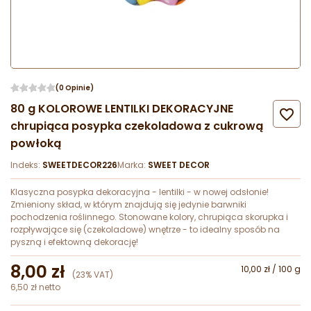
(0 Opinie)
80 g KOLOROWE LENTILKI DEKORACYJNE

chrupiąca posypka czekoladowa z cukrową
powłoką
Indeks:
SWEETDECOR226
Marka:
SWEET DECOR
Klasyczna posypka dekoracyjna - lentilki - w nowej odsłonie!
Zmieniony skład, w którym znajdują się jedynie barwniki
pochodzenia roślinnego. Stonowane kolory, chrupiąca skorupka i
rozpływające się (czekoladowe) wnętrze - to idealny sposób na
pyszną i efektowną dekorację!
8,00 zł
10,00 zł / 100 g
(23% VAT)
6,50 zł netto