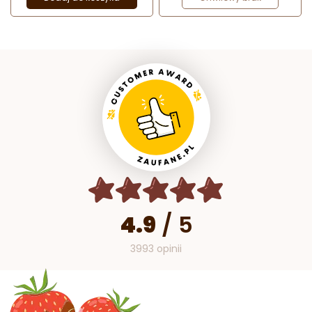
4.9
/
5
3993 opinii