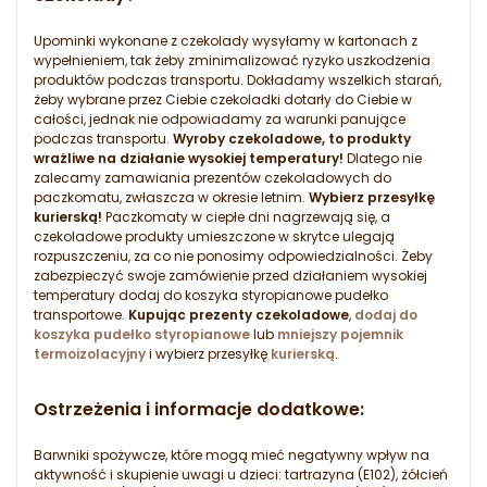
Upominki wykonane z czekolady wysyłamy w kartonach z
wypełnieniem, tak żeby zminimalizować ryzyko uszkodzenia
produktów podczas transportu. Dokładamy wszelkich starań,
żeby wybrane przez Ciebie czekoladki dotarły do Ciebie w
całości, jednak nie odpowiadamy za warunki panujące
podczas transportu.
Wyroby czekoladowe, to produkty
wrażliwe na działanie wysokiej temperatury!
Dlatego nie
zalecamy zamawiania prezentów czekoladowych do
paczkomatu, zwłaszcza w okresie letnim.
Wybierz przesyłkę
kurierską!
Paczkomaty w ciepłe dni nagrzewają się, a
czekoladowe produkty umieszczone w skrytce ulegają
rozpuszczeniu, za co nie ponosimy odpowiedzialności. Żeby
zabezpieczyć swoje zamówienie przed działaniem wysokiej
temperatury dodaj do koszyka styropianowe pudełko
transportowe.
Kupując prezenty czekoladowe
,
dodaj do
koszyka pudełko styropianowe
lub
mniejszy pojemnik
termoizolacyjny
i wybierz przesyłkę
kurierską
.
Ostrzeżenia i informacje dodatkowe:
Barwniki spożywcze, które mogą mieć negatywny wpływ na
aktywność i skupienie uwagi u dzieci: tartrazyna (E102), żółcień