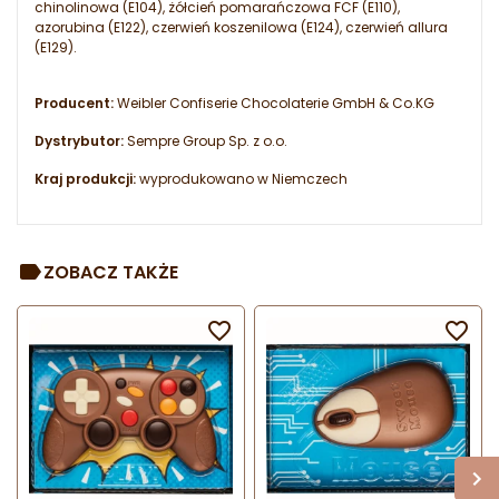
chinolinowa (E104), żółcień pomarańczowa FCF (E110),
azorubina (E122), czerwień koszenilowa (E124), czerwień allura
(E129).
Producent:
Weibler Confiserie Chocolaterie GmbH & Co.KG
Dystrybutor:
Sempre Group Sp. z o.o.
Kraj produkcji:
wyprodukowano w Niemczech
ZOBACZ TAKŻE

