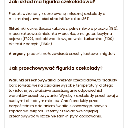
Jaki skład ma figurka czekoladowa?
Produkt wykonany z dekorowanej mlecznej czekolady o
minimalnej zawartości składników kakao 36%.
Składniki:
cukier, tłuszcz kakaowy, pełne mleko w proszku (18%),
masa kakaowa, śmietanka w proszku, emulgator: lecytyna
sojowa (E322), ekstrakt waniliowy, barwniki: kurkumina (E100),
ekstrakt z papryki (E160c).
Alergeny:
produkt może zawierać orzechy laskowe i migdały.
Jak przechowywać figurki z czekolady?
Warunki przechowywania
: prezenty czekoladowe, to produkty
bardzo wrażliwe na działanie wysokiej temperatury, dlatego
tak istotne jest właściwe przestrzeganie odpowiednich
warunków przechowywania. Wyroby z czekolady przechowuj w
suchym i chłodnym miejscu. Chroń produkty przed
bezpośrednim działaniem światła słonecznego, obcych
zapachów i wilgoci. Prezenty czekoladowe najlepiej
przechowywać w szczelnie zamkniętym opakowaniu.