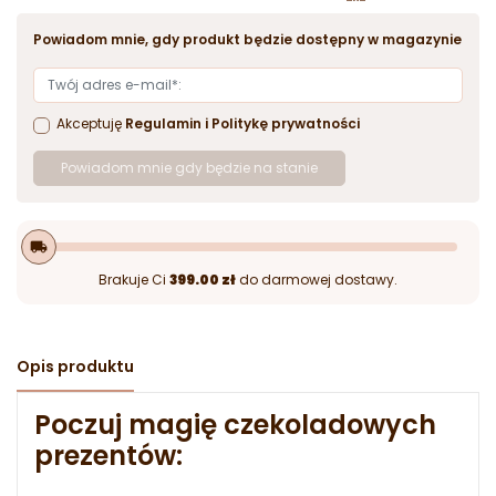
Powiadom mnie, gdy produkt będzie dostępny w magazynie
Akceptuję
Regulamin
i
Politykę prywatności
Powiadom mnie gdy będzie na stanie
local_shipping
Brakuje Ci
399.00 zł
do darmowej dostawy.
Opis produktu
Poczuj magię czekoladowych
prezentów: