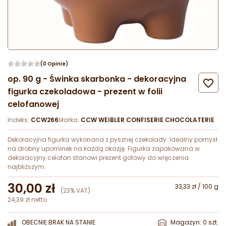
(0 Opinie)
op. 90 g - Świnka skarbonka - dekoracyjna

figurka czekoladowa - prezent w folii
celofanowej
Indeks:
CCW266
Marka:
CCW WEIBLER CONFISERIE CHOCOLATERIE
Dekoracyjna figurka wykonana z pysznej czekolady. Idealny pomysł
na drobny upominek na każdą okazję. Figurka zapakowana w
dekoracyjny celofan stanowi prezent gotowy do wręczenia
najbliższym.
30,00 zł
33,33 zł / 100 g
(23% VAT)
24,39 zł netto
OBECNIE BRAK NA STANIE
Magazyn: 0 szt.