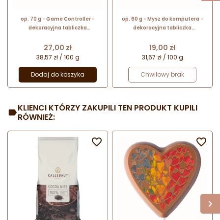
op. 70 g - Game Controller -
op. 60 g - Mysz do komputera -
dekoracyjna tabliczka
dekoracyjna tabliczka
czekoladowa - pakiet prezentowy
czekoladowa - pakiet prezentowy
w pudełku
w pudełku
Cena
Cena
27,00 zł
19,00 zł
38,57 zł / 100 g
31,67 zł / 100 g
Dodaj do koszyka
Chwilowy brak
KLIENCI KTÓRZY ZAKUPILI TEN PRODUKT KUPILI
RÓWNIEŻ:

