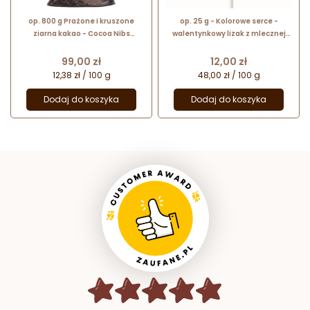
op. 800 g Prażone i kruszone
op. 25 g - Kolorowe serce -
ziarna kakao - Cocoa Nibs
walentynkowy lizak z mlecznej
Callebaut - nr. kat. NIBS-S502-
czekolady - dł. 151 mm
X47
Cena
Cena
99,00 zł
12,00 zł
12,38 zł / 100 g
48,00 zł / 100 g
Dodaj do koszyka
Dodaj do koszyka