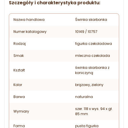
Szczegóły i charakterystyka produktu:
Nazwa handlowa
Świnka skarbonka
Numer katalogowy
10149 / 10757
Rodzaj
figurka czekoladowa
Smak
mleczna czekolada
świnka skarbonka z
Kształt
koniczyną
Kolor
brązowy, zielony
Barwa
naturalna
szer. 118 x wys. 94 x gł.
Wymiary
85 mm
Forma
pusta figurka