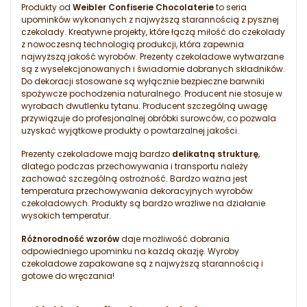
Produkty od
Weibler Confiserie Chocolaterie
to seria
upominków wykonanych z najwyższą starannością z pysznej
czekolady. Kreatywne projekty, które łączą miłość do czekolady
z nowoczesną technologią produkcji, która zapewnia
najwyższą jakość wyrobów. Prezenty czekoladowe wytwarzane
są z wyselekcjonowanych i świadomie dobranych składników.
Do dekoracji stosowane są wyłącznie bezpieczne barwniki
spożywcze pochodzenia naturalnego. Producent nie stosuje w
wyrobach dwutlenku tytanu. Producent szczególną uwagę
przywiązuje do profesjonalnej obróbki surowców, co pozwala
uzyskać wyjątkowe produkty o powtarzalnej jakości.
Prezenty czekoladowe mają bardzo
delikatną strukturę
,
dlatego podczas przechowywania i transportu należy
zachować szczególną ostrożność. Bardzo ważna jest
temperatura przechowywania dekoracyjnych wyrobów
czekoladowych. Produkty są bardzo wrażliwe na działanie
wysokich temperatur.
Różnorodność wzorów
daje możliwość dobrania
odpowiedniego upominku na każdą okazję. Wyroby
czekoladowe zapakowane są z najwyższą starannością i
gotowe do wręczania!