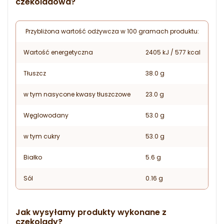
czekoladowa?
Przybliżona wartość odżywcza w 100 gramach produktu:
Wartość energetyczna
2405 kJ / 577 kcal
Tłuszcz
38.0 g
w tym nasycone kwasy tłuszczowe
23.0 g
Węglowodany
53.0 g
w tym cukry
53.0 g
Białko
5.6 g
Sól
0.16 g
Jak wysyłamy produkty wykonane z
czekolady?