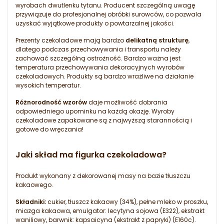
wyrobach dwutlenku tytanu. Producent szczególną uwagę
przywiązuje do profesjonalnej obróbki surowców, co pozwala
uzyskać wyjątkowe produkty o powtarzalnej jakości.
Prezenty czekoladowe mają bardzo
delikatną strukturę
,
dlatego podczas przechowywania i transportu należy
zachować szczególną ostrożność. Bardzo ważna jest
temperatura przechowywania dekoracyjnych wyrobów
czekoladowych. Produkty są bardzo wrażliwe na działanie
wysokich temperatur.
Różnorodność wzorów
daje możliwość dobrania
odpowiedniego upominku na każdą okazję. Wyroby
czekoladowe zapakowane są z najwyższą starannością i
gotowe do wręczania!
Jaki skład ma figurka czekoladowa?
Produkt wykonany z dekorowanej masy na bazie tłuszczu
kakaowego.
Składniki:
cukier, tłuszcz kakaowy (34%), pełne mleko w proszku,
miazga kakaowa, emulgator: lecytyna sojowa (E322), ekstrakt
waniliowy, barwnik: kapsaicyna (ekstrakt z papryki) (E160c).