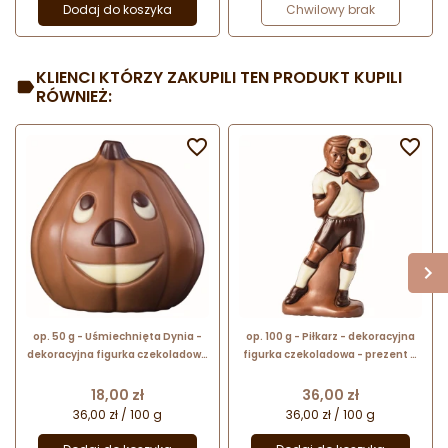
Dodaj do koszyka
Chwilowy brak
KLIENCI KTÓRZY ZAKUPILI TEN PRODUKT KUPILI
RÓWNIEŻ:


op. 50 g - Uśmiechnięta Dynia -
op. 100 g - Piłkarz - dekoracyjna
dekoracyjna figurka czekoladowa
figurka czekoladowa - prezent w
na Halloween - prezent w folii
folii celofanowej
celofanowej
Cena
Cena
18,00 zł
36,00 zł
36,00 zł / 100 g
36,00 zł / 100 g