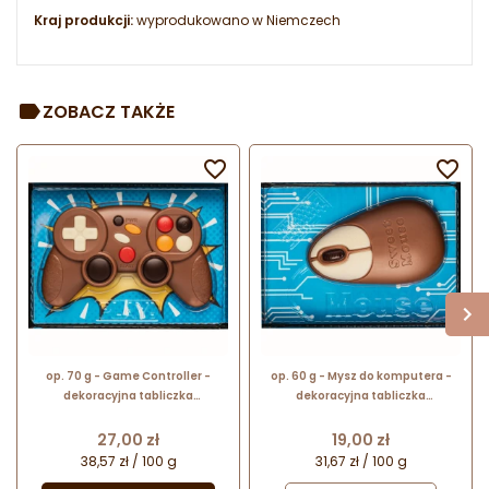
Kraj produkcji:
wyprodukowano w Niemczech
ZOBACZ TAKŻE


op. 70 g - Game Controller -
op. 60 g - Mysz do komputera -
dekoracyjna tabliczka
dekoracyjna tabliczka
czekoladowa - pakiet prezentowy
czekoladowa - pakiet prezentowy
w pudełku
w pudełku
Cena
Cena
27,00 zł
19,00 zł
38,57 zł / 100 g
31,67 zł / 100 g