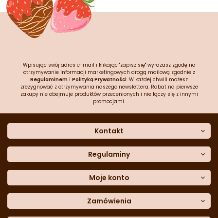
Wpisując swój adres e-mail i klikając "zapisz się" wyrażasz zgodę na
otrzymywanie informacji marketingowych drogą mailową zgodnie z
Regulaminem
i
Polityką Prywatności
. W każdej chwili możesz
zrezygnować z otrzymywania naszego newslettera. Rabat na pierwsze
zakupy nie obejmuje produktów przecenionych i nie łączy się z innymi
promocjami.
Kontakt
O nas
Dane kontaktowe
Regulaminy
Często zadawane pytania
Regulamin sklepu
Sklep stacjonarny
Polityka prywatności
Moje konto
Formularz kontaktowy
Polityka cookies
Załóż konto
Blog
Polityka reklamacji
Zamówienia
Moje dane
Polityka zwrotów
Historia zamówień
e-mail:
Sposoby dostawy
sklep@cukieteria.pl