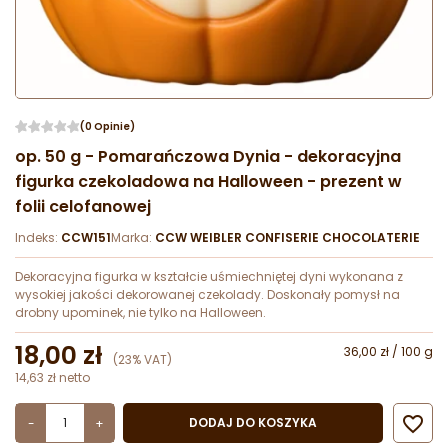
(0 Opinie)
op. 50 g - Pomarańczowa Dynia - dekoracyjna
figurka czekoladowa na Halloween - prezent w
folii celofanowej
Indeks:
CCW151
Marka:
CCW WEIBLER CONFISERIE CHOCOLATERIE
Dekoracyjna figurka w kształcie uśmiechniętej dyni wykonana z
wysokiej jakości dekorowanej czekolady. Doskonały pomysł na
drobny upominek, nie tylko na Halloween.
18,00 zł
36,00 zł / 100 g
(23% VAT)
14,63 zł netto

DODAJ DO KOSZYKA
-
+