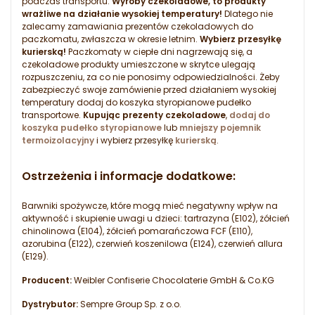
podczas transportu.
Wyroby czekoladowe, to produkty
wrażliwe na działanie wysokiej temperatury!
Dlatego nie
zalecamy zamawiania prezentów czekoladowych do
paczkomatu, zwłaszcza w okresie letnim.
Wybierz przesyłkę
kurierską!
Paczkomaty w ciepłe dni nagrzewają się, a
czekoladowe produkty umieszczone w skrytce ulegają
rozpuszczeniu, za co nie ponosimy odpowiedzialności. Żeby
zabezpieczyć swoje zamówienie przed działaniem wysokiej
temperatury dodaj do koszyka styropianowe pudełko
transportowe.
Kupując prezenty czekoladowe
,
dodaj do
koszyka pudełko styropianowe
lub
mniejszy pojemnik
termoizolacyjny
i wybierz przesyłkę
kurierską
.
Ostrzeżenia i informacje dodatkowe:
Barwniki spożywcze, które mogą mieć negatywny wpływ na
aktywność i skupienie uwagi u dzieci: tartrazyna (E102), żółcień
chinolinowa (E104), żółcień pomarańczowa FCF (E110),
azorubina (E122), czerwień koszenilowa (E124), czerwień allura
(E129).
Producent:
Weibler Confiserie Chocolaterie GmbH & Co.KG
Dystrybutor:
Sempre Group Sp. z o.o.