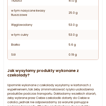
Tłuszcz
41.0 g
w tym nasycone kwasy
25.0 g
tłuszczowe
Węglowodany
53.0 g
w tym cukry
53.0 g
Białko
5.6 g
Sól
0.19 g
Jak wysyłamy produkty wykonane z
czekolady?
Upominki wykonane z czekolady wysyłamy w kartonach z
wypełnieniem, tak żeby zminimalizować ryzyko uszkodzenia
produktów podczas transportu. Dokładamy wszelkich starań,
żeby wybrane przez Ciebie czekoladki dotarły do Ciebie w
całości, jednak nie odpowiadamy za warunki panujące