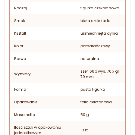
Rodzaj
figurka czekoladowa
Smak
biała czekolada
Kształt
uśmiechnięta dynia
Kolor
pomarańczowy
Barwa
naturalna
szer. 66 x wys. 70 x gł.
Wymiary
70 mm
Forma
pusta figurka
Opakowanie
folia celofanowa
Masa netto
50 g
Ilość sztuk w opakowaniu
1 szt.
jednostkowym