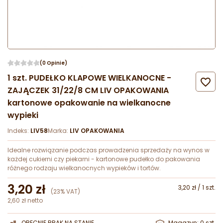
(0 Opinie)
1 szt. PUDEŁKO KLAPOWE WIELKANOCNE -

ZAJĄCZEK 31/22/8 CM LIV OPAKOWANIA
kartonowe opakowanie na wielkanocne
wypieki
Indeks:
LIV58
Marka:
LIV OPAKOWANIA
Idealne rozwiązanie podczas prowadzenia sprzedaży na wynos w
każdej cukierni czy piekarni - kartonowe pudełko do pakowania
różnego rodzaju wielkanocnych wypieków i tortów.
3,20 zł
3,20 zł / 1 szt.
(23% VAT)
2,60 zł netto
OBECNIE BRAK NA STANIE
Magazyn: 0 szt.