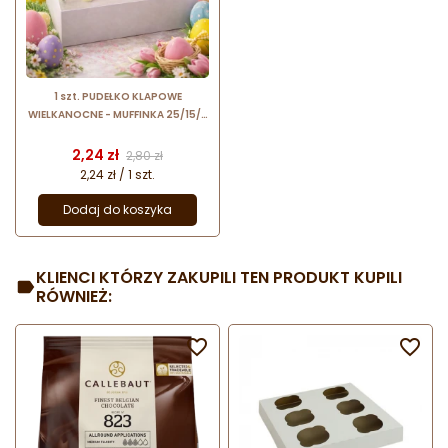
1 szt. PUDEŁKO KLAPOWE
WIELKANOCNE - MUFFINKA 25/15/8
CM LIV OPAKOWANIA kartonowe
opakowanie na wielkanocne
Cena
Cena podstawowa
2,24 zł
2,80 zł
wypieki
2,24 zł / 1 szt.
Dodaj do koszyka
KLIENCI KTÓRZY ZAKUPILI TEN PRODUKT KUPILI
RÓWNIEŻ:

