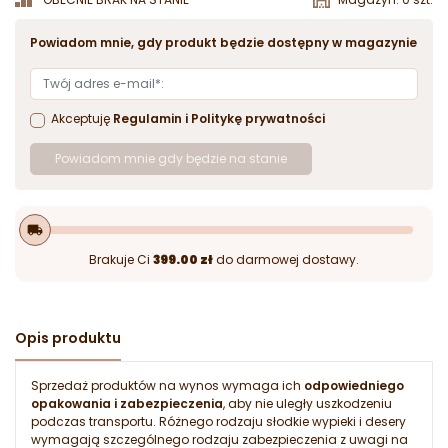
Powiadom mnie, gdy produkt będzie dostępny w magazynie
Akceptuję
Regulamin
i
Politykę prywatności
Powiadom mnie gdy będzie na stanie
local_shipping
Brakuje Ci
399.00 zł
do darmowej dostawy.
Opis produktu
Sprzedaż produktów na wynos wymaga ich
odpowiedniego
opakowania i zabezpieczenia
, aby nie uległy uszkodzeniu
podczas transportu. Różnego rodzaju słodkie wypieki i desery
wymagają szczególnego rodzaju zabezpieczenia z uwagi na