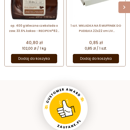
op. 400 g Mleczna czekolada o
1 szt. WKŁADKA NA 6 MUFFINEK DO
zaw. 33.6% kakao - RECIPE N°823
PUDEŁKA 22x22 cm LIV
Callebaut - nr. kat. 823-E0-D94
OPAKOWANIA kartonowa wkładka
ułatwiająca transport babeczek
Cena
Cena
40,80 zł
0,85 zł
102,00 zł / 1 kg
0,85 zł / 1 szt.
Dodaj do koszyka
Dodaj do koszyka