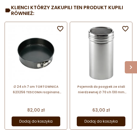
KLIENCI KTÓRZY ZAKUPILI TEN PRODUKT KUPILI
RÓWNIEŻ:


∅ 24 x h 7 cm TORTOWNICA
Pojemnik do posypek ze stali
623256 TESCOMA rozpinana
nierdzewnej ∅ 70 x h 130 mm
forma do pieczenia z powłoką
69135 Thermohauser
zabezpieczającą
Cena
Cena
82,00 zł
63,00 zł
Dodaj do koszyka
Dodaj do koszyka