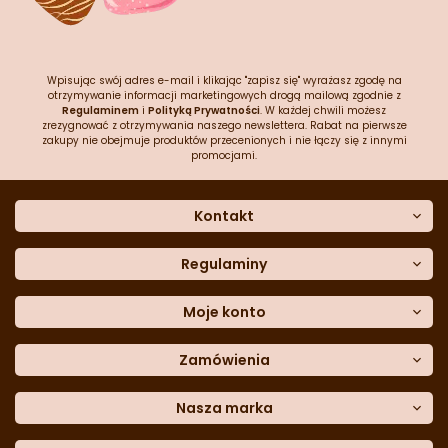
Wpisując swój adres e-mail i klikając "zapisz się" wyrażasz zgodę na
otrzymywanie informacji marketingowych drogą mailową zgodnie z
Regulaminem
i
Polityką Prywatności
. W każdej chwili możesz
zrezygnować z otrzymywania naszego newslettera. Rabat na pierwsze
zakupy nie obejmuje produktów przecenionych i nie łączy się z innymi
promocjami.
Kontakt
O nas
Dane kontaktowe
Regulaminy
Często zadawane pytania
Regulamin sklepu
Sklep stacjonarny
Polityka prywatności
Moje konto
Formularz kontaktowy
Polityka cookies
Załóż konto
Blog
Polityka reklamacji
Zamówienia
Moje dane
Polityka zwrotów
Historia zamówień
e-mail:
Sposoby dostawy
sklep@cukieteria.pl
Dostępność cyfrowa
Lista ulubionych
telefon:
Metody płatności
Nasza marka
601 767 272
Moje rabaty
Dane do przelewu
Sempre Group