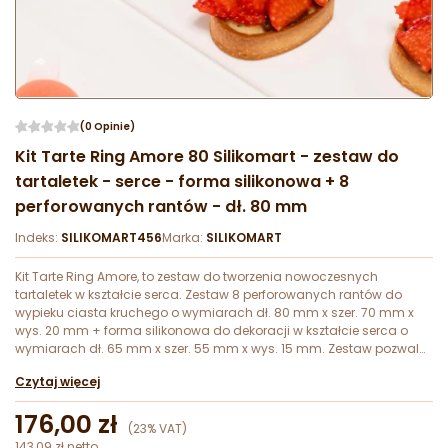
(0 Opinie)
Kit Tarte Ring Amore 80 Silikomart - zestaw do
tartaletek - serce - forma silikonowa + 8
perforowanych rantów - dł. 80 mm
Indeks:
SILIKOMART456
Marka:
SILIKOMART
Kit Tarte Ring Amore, to zestaw do tworzenia nowoczesnych
tartaletek w kształcie serca. Zestaw 8 perforowanych rantów do
wypieku ciasta kruchego o wymiarach dł. 80 mm x szer. 70 mm x
wys. 20 mm + forma silikonowa do dekoracji w kształcie serca o
wymiarach dł. 65 mm x szer. 55 mm x wys. 15 mm. Zestaw pozwala
na jednorazowe przygotowanie 8 walentynkowych tartaletek.
Czytaj więcej
176,00 zł
(23% VAT)
143,09 zł netto