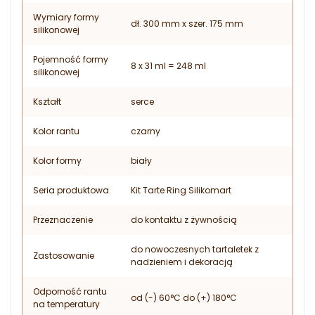
Wymiary formy
dł. 300 mm x szer. 175 mm
silikonowej
Pojemność formy
8 x 31 ml = 248 ml
silikonowej
Kształt
serce
Kolor rantu
czarny
Kolor formy
biały
Seria produktowa
Kit Tarte Ring Silikomart
Przeznaczenie
do kontaktu z żywnością
do nowoczesnych tartaletek z
Zastosowanie
nadzieniem i dekoracją
Odporność rantu
od (-) 60°C do (+) 180°C
na temperatury