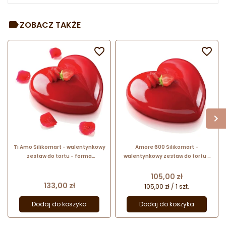
ZOBACZ TAKŻE


Ti Amo Silikomart - walentynkowy
Amore 600 Silikomart -
zestaw do tortu - forma
walentynkowy zestaw do tortu -
silikonowa z wykrojnikiem - serce
forma silikonowa z wykrojnikiem -
- poj. 1000 ml
serce - poj. 600 ml
Cena
105,00 zł
Cena
133,00 zł
105,00 zł / 1 szt.
Dodaj do koszyka
Dodaj do koszyka