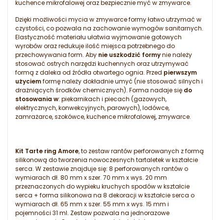
kuchence mikrofalowej oraz bezpiecznie myć w zmywarce.
Dzięki możliwości mycia w zmywarce formy łatwo utrzymać w
czystości, co pozwala na zachowanie wymogów sanitarnych.
Elastyczność materiału ułatwia wyjmowanie gotowych
wyrobów oraz redukuje ilość miejsca potrzebnego do
przechowywania form. Aby
nie uszkodzić formy
nie należy
stosować ostrych narzędzi kuchennych oraz utrzymywać
formą z daleka od źródła otwartego ognia. Przed
pierwszym
użyciem
formę należy dokładnie umyć (nie stosować silnych i
drażniących środków chemicznych). Forma nadaje się
do
stosowania w
: piekarnikach i piecach (gazowych,
elektrycznych, konwekcyjnych, parowych), lodówce,
zamrażarce, szokówce, kuchence mikrofalowej, zmywarce.
Kit Tarte ring Amore
, to zestaw rantów perforowanych z formą
silikonową do tworzenia nowoczesnych tartaletek w kształcie
serca. W zestawie znajduje się: 8 perforowanych rantów o
wymiarach dł. 80 mm x szer. 70 mm x wys. 20 mm
przeznaczonych do wypieku kruchych spodów w kształcie
serca + forma silikonowa na 8 dekoracji w kształcie serca o
wymiarach dł. 65 mm x szer. 55 mm x wys. 15 mm i
pojemności 31 ml. Zestaw pozwala na jednorazowe