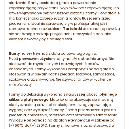
studzenia. Ranty posiadają gładką powierzchnię
zapobiegającą przywieraniu wypieków oraz zapewniającą ich
łatwe wyjmowanie bez naruszenia kształtu i formy. Ponadto nie
ma konieczności zabezpieczania rantów tłuszczem przed
pieczeniem. Idealnie sprawdzą się w profesjonalnej jak i
domowej kuchni oraz cukierni.
Tartaletki
doskonale sprawdzą
się na różnego rodzaju przyjęciach i uroczystościach jako
element dekoracyjny słodkiego stołu.
Ranty
należy trzymać z dala od otwartego ognia.
Przed
pierwszym użyciem
ranty należy dokładnie umyć. Nie
stosować do mycia silnych i drażniących środków
chemicznych. Formy wykonane z kompozytu nadają się do
stosowania w piekarnikach i piecach, lodówce, zamrażarce,
szokówce oraz zmywarce. Nie używać rantów w kuchence
mikrofalowej!
Formy do dekoracji wykonana z najwyższej jakości
płynnego
silikonu platynowego
. Materiał charakteryzuje się znaczną
elastycznością oraz stabilnością termiczną, zapewniając
wygodę oraz wydajność pracy. Forma przeznaczona jest do
pieczenia, chłodzenia, mrożenia oraz szokowego zamrażania.
Wykazuje
odporność
na działanie temperatur w zakresie od
(-) 60°C do (+) 230°C. Formy silikonowe można stosować w