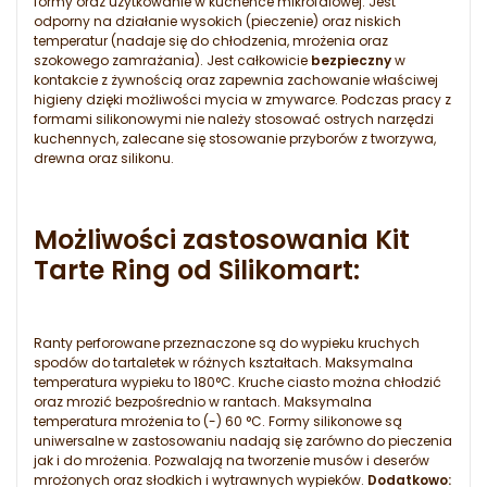
formy oraz użytkowanie w kuchence mikrofalowej. Jest
odporny na działanie wysokich (pieczenie) oraz niskich
temperatur (nadaje się do chłodzenia, mrożenia oraz
szokowego zamrażania). Jest całkowicie
bezpieczny
w
kontakcie z żywnością oraz zapewnia zachowanie właściwej
higieny dzięki możliwości mycia w zmywarce. Podczas pracy z
formami silikonowymi nie należy stosować ostrych narzędzi
kuchennych, zalecane się stosowanie przyborów z tworzywa,
drewna oraz silikonu.
Możliwości zastosowania Kit
Tarte Ring od Silikomart:
Ranty perforowane przeznaczone są do wypieku kruchych
spodów do tartaletek w różnych kształtach. Maksymalna
temperatura wypieku to 180°C. Kruche ciasto można chłodzić
oraz mrozić bezpośrednio w rantach. Maksymalna
temperatura mrożenia to (-) 60 °C. Formy silikonowe są
uniwersalne w zastosowaniu nadają się zarówno do pieczenia
jak i do mrożenia. Pozwalają na tworzenie musów i deserów
mrożonych oraz słodkich i wytrawnych wypieków.
Dodatkowo: