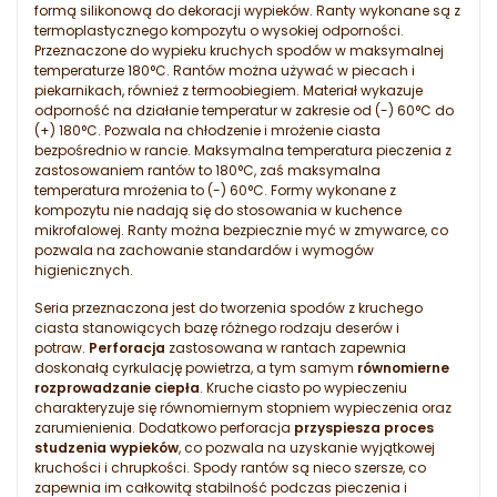
formą silikonową do dekoracji wypieków. Ranty wykonane są z
termoplastycznego kompozytu o wysokiej odporności.
Przeznaczone do wypieku kruchych spodów w maksymalnej
temperaturze 180°C. Rantów można używać w piecach i
piekarnikach, również z termoobiegiem. Materiał wykazuje
odporność na działanie temperatur w zakresie od (-) 60°C do
(+) 180°C. Pozwala na chłodzenie i mrożenie ciasta
bezpośrednio w rancie. Maksymalna temperatura pieczenia z
zastosowaniem rantów to 180°C, zaś maksymalna
temperatura mrożenia to (-) 60°C. Formy wykonane z
kompozytu nie nadają się do stosowania w kuchence
mikrofalowej. Ranty można bezpiecznie myć w zmywarce, co
pozwala na zachowanie standardów i wymogów
higienicznych.
Seria przeznaczona jest do tworzenia spodów z kruchego
ciasta stanowiących bazę różnego rodzaju deserów i
potraw.
Perforacja
zastosowana w rantach zapewnia
doskonałą cyrkulację powietrza, a tym samym
równomierne
rozprowadzanie ciepła
. Kruche ciasto po wypieczeniu
charakteryzuje się równomiernym stopniem wypieczenia oraz
zarumienienia. Dodatkowo perforacja
przyspiesza proces
studzenia wypieków
, co pozwala na uzyskanie wyjątkowej
kruchości i chrupkości. Spody rantów są nieco szersze, co
zapewnia im całkowitą stabilność podczas pieczenia i