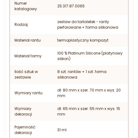
Numer
25.317.87.0065
katalogowy
zestaw do tartaletek - ranty
Rodzaj
perforowane + forma silikonowa
Materiał rantu
termoplastyczny kompozyt
100 % Platinum Silicone (platynowy
Materiał formy
silikon)
Ilość sztuk w
8 szt. rantów + 1 szt. forma
zestawie
silikonowa
dł. 80 mm x szer. 70 mm x wys. 20
Wymiary rantu
mm
Wymiary
dł. 65 mm x szer. 55 mm x wys. 15
dekoracji
mm
Pojemność
31 ml
dekoracji