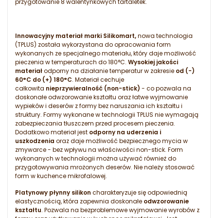
przygotowanie 8 walentynkowych tartaletek.
Innowacyjny materiał marki Silikomart,
nowa technologia
(TPLUS) została wykorzystana do opracowania form
wykonanych ze specjalnego materiału, który daje możliwość
pieczenia w temperaturach do 180°C.
Wysokiej jakości
materiał
odporny na działanie temperatur w zakresie
od (-)
60°C do (+) 180°C
. Materiał cechuje
całkowita
nieprzywieralność (non-stick)
- co pozwala na
doskonałe odwzorowanie kształtu oraz łatwe wyjmowanie
wypieków i deserów z formy bez naruszania ich kształtu i
struktury. Formy wykonane w technologii TPLUS nie wymagają
zabezpieczania tłuszczem przed procesem pieczenia.
Dodatkowo materiał jest
odporny na uderzenia i
uszkodzenia
oraz daje możliwość bezpiecznego mycia w
zmywarce - bez wpływu na właściwości non-stick. Form
wykonanych w technologii można używać również do
przygotowywania mrożonych deserów. Nie należy stosować
form w kuchence mikrofalowej.
Platynowy płynny silikon
charakteryzuje się odpowiednią
elastycznością, która zapewnia doskonałe
odwzorowanie
kształtu
. Pozwala na bezproblemowe wyjmowanie wyrobów z