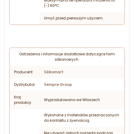
Maksymalna temperatura mrożenia to
(-) 60°C.
Umyć przed pierwszym użyciem.
Ostrzeżenia i informacje dodatkowe dotyczące form
silikonowych:
Producent
Silikomart
Dystrybutor
Sempre Group
Kraj
Wyprodukowano we Włoszech
produkcji
Wykonane z materiałów przeznaczonych
do kontaktu z żywnością.
Nie używać ostrych narzędzi podczas