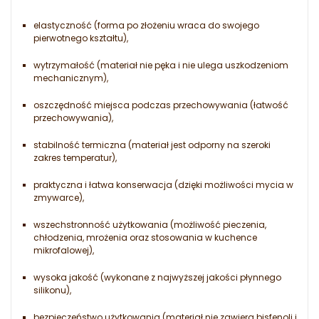
elastyczność (forma po złożeniu wraca do swojego
pierwotnego kształtu),
wytrzymałość (materiał nie pęka i nie ulega uszkodzeniom
mechanicznym),
oszczędność miejsca podczas przechowywania (łatwość
przechowywania),
stabilność termiczna (materiał jest odporny na szeroki
zakres temperatur),
praktyczna i łatwa konserwacja (dzięki możliwości mycia w
zmywarce),
wszechstronność użytkowania (możliwość pieczenia,
chłodzenia, mrożenia oraz stosowania w kuchence
mikrofalowej),
wysoka jakość (wykonane z najwyższej jakości płynnego
silikonu),
bezpieczeństwo użytkowania (materiał nie zawiera bisfenoli i