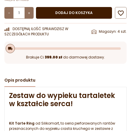

DODAJ DO KOSZYKA
-
+
DOSTĘPNĄ ILOŚĆ SPRAWDZISZ W
Magazyn: 4 szt.
SZCZEGÓŁACH PRODUKTU
local_shipping
Brakuje Ci
399.00 zł
do darmowej dostawy.
Opis produktu
Zestaw do wypieku tartaletek
w kształcie serca!
Kit Tarte Ring
od Silikomart, to seria perforowanych rantów
przeznaczonych do wypieku ciasta kruchego w zestawie z