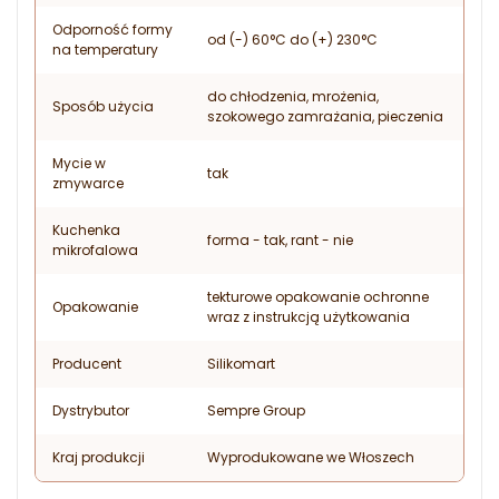
Odporność formy
od (-) 60°C do (+) 230°C
na temperatury
do chłodzenia, mrożenia,
Sposób użycia
szokowego zamrażania, pieczenia
Mycie w
tak
zmywarce
Kuchenka
forma - tak, rant - nie
mikrofalowa
tekturowe opakowanie ochronne
Opakowanie
wraz z instrukcją użytkowania
Producent
Silikomart
Dystrybutor
Sempre Group
Kraj produkcji
Wyprodukowane we Włoszech