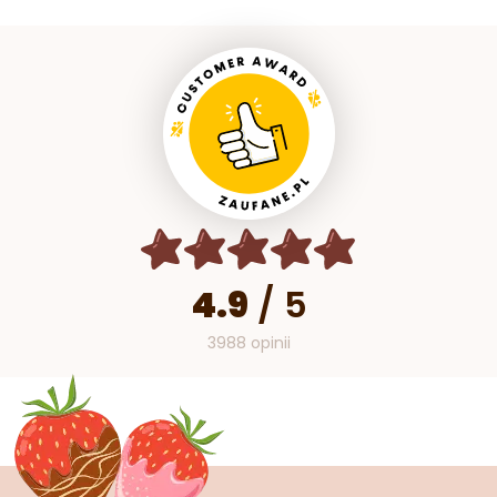
4.9
/
5
3988 opinii