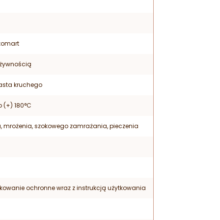
ikomart
 żywnością
asta kruchego
o (+) 180°C
, mrożenia, szokowego zamrażania, pieczenia
kowanie ochronne wraz z instrukcją użytkowania