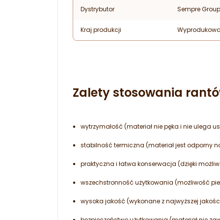
Dystrybutor
Sempre Grou
Kraj produkcji
Wyprodukowa
Zalety stosowania rant
wytrzymałość (materiał nie pęka i nie ulega
stabilność termiczna (materiał jest odporny na
praktyczna i łatwa konserwacja (dzięki możl
wszechstronność użytkowania (możliwość piec
wysoka jakość (wykonane z najwyższej jakości
bezpieczeństwo użytkowania (materiał nie zawie