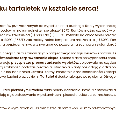
u tartaletek w kształcie serca!
ch rantów przeznaczonych do wypieku ciasta kruchego. Ranty wykonane s
spodów w maksymalnej temperaturze 180°C. Rantów można używać w piec
atur w zakresie od (-) 60°C do (+) 180°C. Pozwala na chłodzenie i mroż
to 180°C (356°F), zaś maksymalna temperatura mrożenia to (-) 60°C. Fo
żna bezpiecznie myć w zmywarce, co pozwala na zachowanie standard
kruchego ciasta stanowiących bazę różnego rodzaju deserów i potraw.
Pe
ównomierne rozprowadzanie ciepła
. Kruche ciasto po wypieczeniu cha
foracja
przyspiesza proces studzenia wypieków
, co pozwala na uzyskan
itą stabilność podczas pieczenia i studzenia. Ranty posiadają gładką p
e bez naruszenia kształtu i formy. Ponadto nie ma konieczności zabezp
owej kuchni oraz cukierni.
Tartaletki
doskonale sprawdzą się na różnego r
. Przed
pierwszym użyciem
ranty należy dokładnie umyć. Nie stosować d
ą się do stosowania w piekarnikach i piecach, lodówce, zamrażarce, 
rantów o wymiarach dł. 80 mm x szer. 70 mm x wys. 20 mm przeznaczonyc