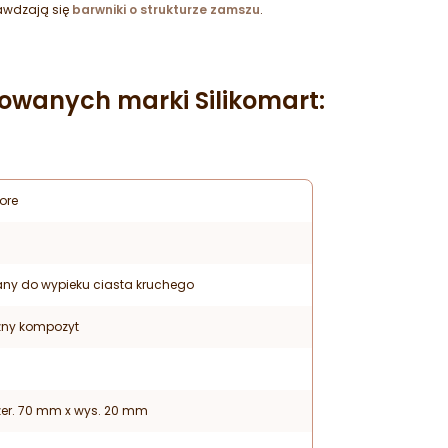
awdzają się
barwniki o strukturze zamszu
.
owanych marki Silikomart:
ore
any do wypieku ciasta kruchego
zny kompozyt
zer. 70 mm x wys. 20 mm