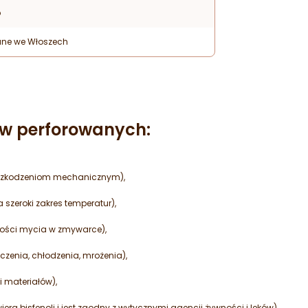
p
ne we Włoszech
ów perforowanych:
 uszkodzeniom mechanicznym),
 szeroki zakres temperatur),
iwości mycia w zmywarce),
zenia, chłodzenia, mrożenia),
 materiałów),
ra bisfenoli i jest zgodny z wytycznymi agencji żywności i leków),