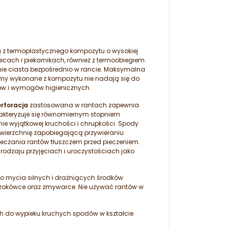
ą z termoplastycznego kompozytu o wysokiej
ach i piekarnikach, również z termoobiegiem.
enie ciasta bezpośrednio w rancie. Maksymalna
rmy wykonane z kompozytu nie nadają się do
ów i wymogów higienicznych.
rforacja
zastosowana w rantach zapewnia
rakteryzuje się równomiernym stopniem
ie wyjątkowej kruchości i chrupkości. Spody
owierzchnię zapobiegającą przywieraniu
ieczania rantów tłuszczem przed pieczeniem.
odzaju przyjęciach i uroczystościach jako
o mycia silnych i drażniących środków
szokówce oraz zmywarce. Nie używać rantów w
h do wypieku kruchych spodów w kształcie