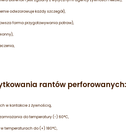
ernie odwzorowuje każdy szczegół),
rowsza forma przygotowywania potraw),
wonny),
eczenia,
użytkowania rantów perforowanych:
ch w kontakcie z żywnością,
zamrażania do temperatury (-) 60°C,
 w temperaturach do (+) 180°C,