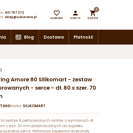
0



on:
601 767 272
il:
sklep@cukieteria.pl
ULUBIONE
KONTO
KOSZYK
nia
Blog
Dostawa
Płatność
e)
 Ring Amore 80 Silikomart - zestaw
rowanych - serce - dł. 80 x szer. 70
m
RT460
Marka:
SILIKOMART
, to zestaw 8 perforowanych rantów o wymiarach dł.
 mm x wys. 20 mm przeznaczonych do wypieku
 kształcie serca. Perforacja zapewnia doskonały