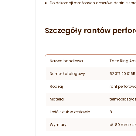
Do dekoracji mrożonych deserów idealnie spr
Szczegóły rantów perfor
Nazwa handlowa
Tarte Ring Am
Numer katalogowy
52.317.20.0165
Rodzaj
rant perforow
Materiał
termoplastyc
Ilość sztuk w zestawie
8
Wymiary
dł. 80 mm x s