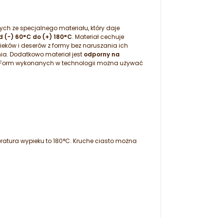
h ze specjalnego materiału, który daje
d (-) 60°C do (+) 180°C
. Materiał cechuje
eków i deserów z formy bez naruszania ich
ia. Dodatkowo materiał jest
odporny na
. Form wykonanych w technologii można używać
atura wypieku to 180°C. Kruche ciasto można