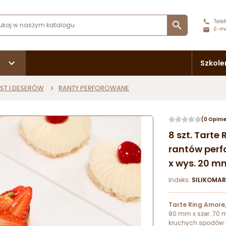
Telef

E-ma
Szkole
ST I DESERÓW
RANTY PERFOROWANE
(0 Opini
8 szt. Tarte
rantów perfo
x wys. 20 m
Indeks:
SILIKOMA
Tarte Ring Amore
80 mm x szer. 70
kruchych spodów w