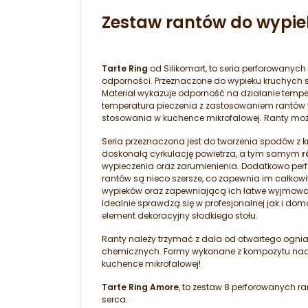
Zestaw rantów do wypiek
Tarte Ring
od Silikomart, to seria perforowany
odporności. Przeznaczone do wypieku kruchych 
Materiał wykazuje odporność na działanie temper
temperatura pieczenia z zastosowaniem rantów 
stosowania w kuchence mikrofalowej. Ranty mo
Seria przeznaczona jest do tworzenia spodów z 
doskonałą cyrkulację powietrza, a tym samym
r
wypieczenia oraz zarumienienia. Dodatkowo per
rantów są nieco szersze, co zapewnia im całkow
wypieków oraz zapewniającą ich łatwe wyjmowani
Idealnie sprawdzą się w profesjonalnej jak i dom
element dekoracyjny słodkiego stołu.
Ranty należy trzymać z dala od otwartego ognia
chemicznych. Formy wykonane z kompozytu nadaj
kuchence mikrofalowej!
Tarte Ring Amore
, to zestaw 8 perforowanych 
serca.