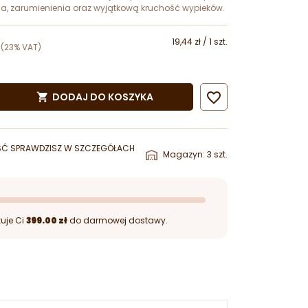
ia, zarumienienia oraz wyjątkową kruchość wypieków.
19,44 zł / 1 szt.
(23% VAT)

DODAJ DO KOSZYKA

ŚĆ SPRAWDZISZ W SZCZEGÓŁACH
Magazyn: 3 szt.
uje Ci
399.00 zł
do darmowej dostawy.