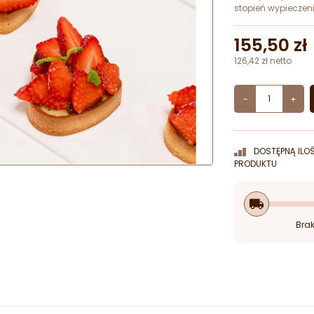
stopień wypieczen
155,50 zł
126,42 zł netto
-
+
DOSTĘPNĄ ILO
PRODUKTU
local_shipping
Brak