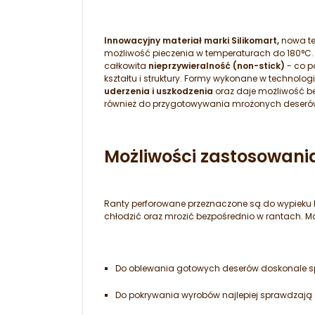
Innowacyjny materiał marki Silikomart,
nowa te
możliwość pieczenia w temperaturach do 180°C
całkowita
nieprzywieralność (non-stick)
- co p
kształtu i struktury. Formy wykonane w technol
uderzenia i uszkodzenia
oraz daje możliwość b
również do przygotowywania mrożonych deserów.
Możliwości zastosowani
Ranty perforowane przeznaczone są do wypieku 
chłodzić oraz mrozić bezpośrednio w rantach. 
Do oblewania gotowych deserów doskonale s
Do pokrywania wyrobów najlepiej sprawdzają 