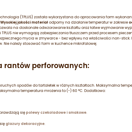
chnologia (TPLUS) została wykorzystana do opracowania form wykonanyc
.
Wysokiej jakości materiał
odporny na działanie temperatur w zakresie
o
ozwala na doskonałe odwzorowanie kształtu oraz łatwe wyjmowanie wypi
ogii TPLUS nie wymagają zabezpieczania tłuszczem przed procesem pieczen
ezpiecznego mycia w zmywarce - bez wpływu na właściwości non-stick
 Nie należy stosować form w kuchence mikrofalowej.
a rantów perforowanych:
kruchych spodów do tartaletek w różnych kształtach. Maksymalna temper
Maksymalna temperatura mrożenia to (-) 60 °C. Dodatkowo:
prawdzają się
polewy czekoladowe i smakowe
.
się
glazury dekoracyjne
.