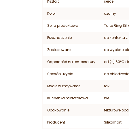
Kształt
serce
Kolor
czarny
Seria produktowa
Tarte Ring Sil
Przeznaczenie
do kontaktu z
Zastosowanie
do wypieku ci
Odporność na temperatury
od (-) 60°C d
Sposób użycia
do chłodzenia
Mycie w zmywarce
tak
Kuchenka mikrofalowa
nie
Opakowanie
tekturowe opa
Producent
Silikomart