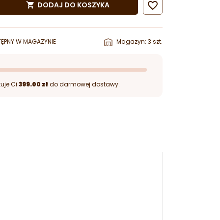

DODAJ DO KOSZYKA

ĘPNY W MAGAZYNIE
Magazyn: 3 szt.
uje Ci
399.00 zł
do darmowej dostawy.