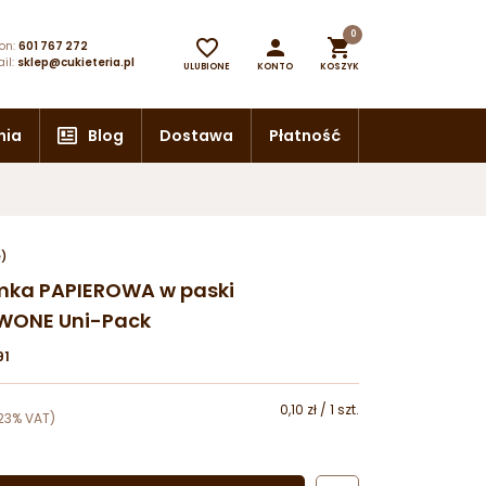
0



on:
601 767 272
il:
sklep@cukieteria.pl
ULUBIONE
KONTO
KOSZYK
nia
Blog
Dostawa
Płatność
e)
omka PAPIEROWA w paski
WONE Uni-Pack
91
0,10 zł / 1 szt.
23% VAT)