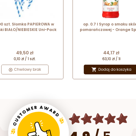
0 szt. Słomka PAPIEROWA w
op. 0.7 l Syrop o smaku skór
ki BIAŁO/NIEBIESKIE Uni-Pack
pomarańczowej - Orange Sp
Le Sirop de Monin - szklan
butelka
Cena
Cena
44,17 zł
49,50 zł
63,10 zł / 1l
0,10 zł / 1 szt.
Dodaj do koszyka
Chwilowy brak
