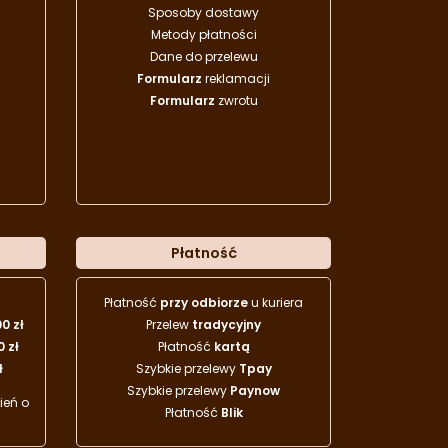
Sposoby dostawy
Metody płatności
Dane do przelewu
Formularz
reklamacji
Formularz
zwrotu
Płatność
Płatność
przy odbiorze
u kuriera
00 zł
Przelew
tradycyjny
0 zł
Płatność
kartą
ł
Szybkie przelewy
Tpay
Szybkie przelewy
Paynow
eń o
Płatność
Blik