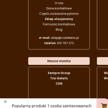
O nas
Dane kontaktowe
Często zadawane pytania
Sklep stacjonarny
Formularz kontaktowy
Blog
e-mail:
sklep@cukieteria.pl
telefon:
601 767 272
Nasza marka
Sempre Group
W
Trio Gelato
Wr
CDN