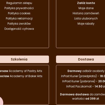
Regulamin sklepu
Załóż konto
Polityka prywatności
Moje dane
Polityka cookies
Historia zamówień
Polityka reklamacji
Lista ulubionych
Polityka zwrotów
Moje rabaty
Dostępność cyfrowa
Szkolenia
Dostawa
arsaw
Academy of Pastry Arts
Darmowy
odbiór osobisty
oclaw
Academy of Baker Arts
InPost Kurier (przedpłata) -
18.
InPost Kurier (pobranie) -
20.0
InPost Paczkomat -
14.50 z
Darmowa dostawa
do zamówi
wartości
od 399 zł
.