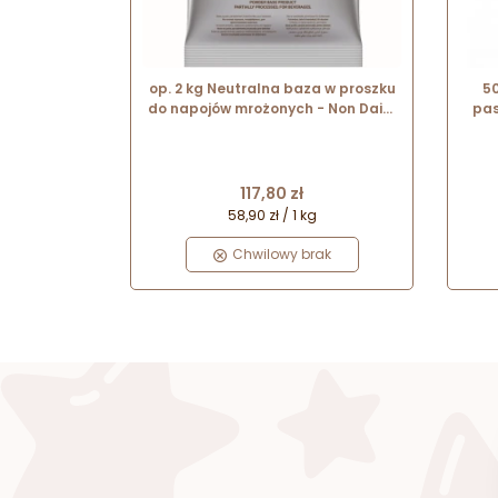
op. 2 kg Neutralna baza w proszku
50
do napojów mrożonych - Non Dairy
pas
Base Le Frappé de Monin
Cena
117,80 zł
58,90 zł / 1 kg
Chwilowy brak