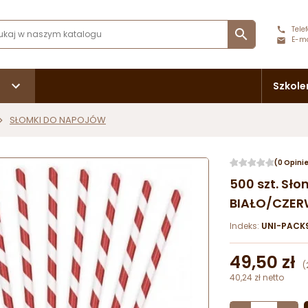
Telef

E-ma
Szkole
SŁOMKI DO NAPOJÓW
(0 Opini
500 szt. Sł
BIAŁO/CZER
Indeks:
UNI-PACK
49,50 zł
(
40,24 zł netto