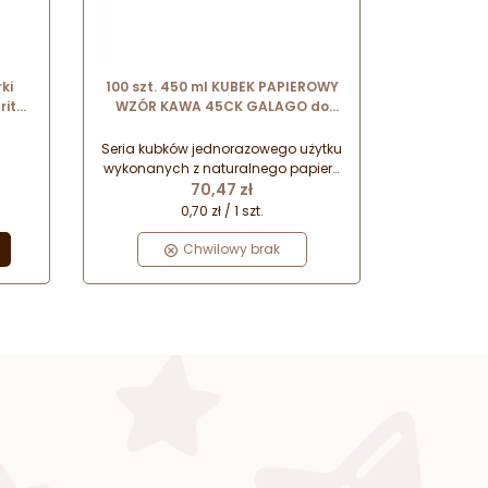
ki
100 szt. 450 ml KUBEK PAPIEROWY
ritz
WZÓR KAWA 45CK GALAGO do
a
serwowania gorących napojów
Seria kubków jednorazowego użytku
wykonanych z naturalnego papieru
Cena
celulozowego - który w pełni nadaje
70,47 zł
się do recyklingu. Przeznaczone są
0,70 zł / 1 szt.
do serwowania różnego rodzaju
gorących napojów (kawy, herbaty,
Chwilowy brak
gorącej czekolady itp.).