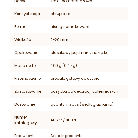
Barwa
żółto-pomarańczowa
Konsystencja
chrupiąca
Forma
nieregularne kawałki
Wielkość
2-20 mm
Opakowanie
plastikowy pojemnik z nakrętką
Masa netto
400 g (0.4 kg)
Przeznaczenie
produkt gotowy do użycia
Zastosowanie
posypka do dekoracji cukierniczych
Dozowanie
quantum satis (według uznania)
Numer
48677 / 38878
katalogowy
Producent
Sosa Ingredients