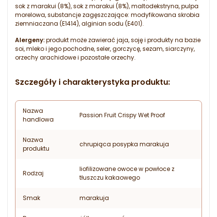
sok z marakui (8%), sok z marakui (8%), maltodekstryna, pulpa
morelowa, substancje zagęszczające: modyfikowana skrobia
ziemniaczana (E1414), alginian sodu (E401).
Alergeny:
produkt może zawierać jaja, soję i produkty na bazie
soi, mleko i jego pochodne, seler, gorczycę, sezam, siarczyny,
orzechy arachidowe i pozostałe orzechy.
Szczegóły i charakterystyka produktu:
Nazwa
Passion Fruit Crispy Wet Proof
handlowa
Nazwa
chrupiąca posypka marakuja
produktu
liofilizowane owoce w powłoce z
Rodzaj
tłuszczu kakaowego
Smak
marakuja