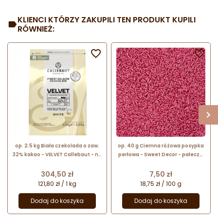
KLIENCI KTÓRZY ZAKUPILI TEN PRODUKT KUPILI
RÓWNIEŻ:


op. 2.5 kg Biała czekolada o zaw.
op. 40 g Ciemna różowa posypka
32% kakao - VELVET Callebaut - nr.
perłowa - Sweet Decor - pałeczki
kat. W3-E4-U71
cukrowe z perłowym połyskiem -
dł. 3-5 mm
Cena
Cena
304,50 zł
7,50 zł
121,80 zł / 1 kg
18,75 zł / 100 g
Dodaj do koszyka
Dodaj do koszyka