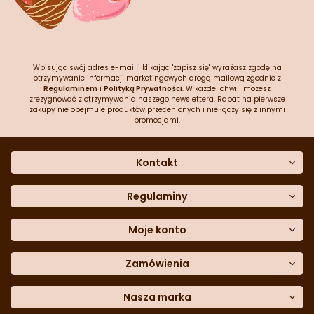
Wpisując swój adres e-mail i klikając "zapisz się" wyrażasz zgodę na
otrzymywanie informacji marketingowych drogą mailową zgodnie z
Regulaminem
i
Polityką Prywatności
. W każdej chwili możesz
zrezygnować z otrzymywania naszego newslettera. Rabat na pierwsze
zakupy nie obejmuje produktów przecenionych i nie łączy się z innymi
promocjami.
Kontakt
O nas
Dane kontaktowe
Regulaminy
Często zadawane pytania
Regulamin sklepu
Sklep stacjonarny
Polityka prywatności
Moje konto
Formularz kontaktowy
Polityka cookies
Załóż konto
Blog
Polityka reklamacji
Zamówienia
Moje dane
Polityka zwrotów
Historia zamówień
e-mail:
Sposoby dostawy
sklep@cukieteria.pl
Dostępność cyfrowa
Lista ulubionych
telefon:
Metody płatności
Nasza marka
601 767 272
Moje rabaty
Dane do przelewu