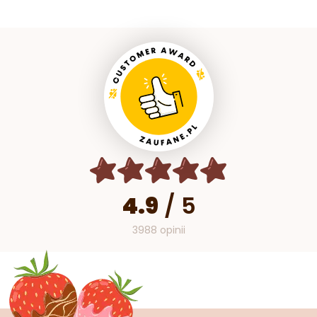
4.9
/
5
3988 opinii