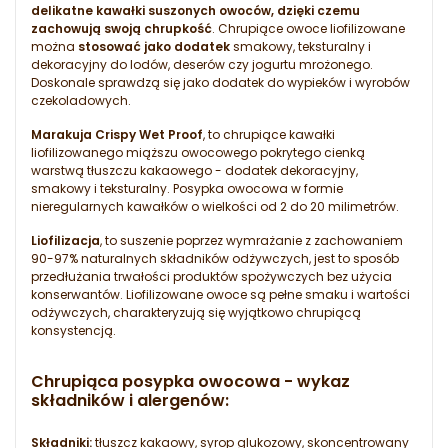
delikatne kawałki suszonych owoców, dzięki czemu
zachowują swoją chrupkość
. Chrupiące owoce liofilizowane
można
stosować jako dodatek
smakowy, teksturalny i
dekoracyjny do lodów, deserów czy jogurtu mrożonego.
Doskonale sprawdzą się jako dodatek do wypieków i wyrobów
czekoladowych.
Marakuja Crispy Wet Proof
, to chrupiące kawałki
liofilizowanego miąższu owocowego pokrytego cienką
warstwą tłuszczu kakaowego - dodatek dekoracyjny,
smakowy i teksturalny. Posypka owocowa w formie
nieregularnych kawałków o wielkości od 2 do 20 milimetrów.
Liofilizacja
, to suszenie poprzez wymrażanie z zachowaniem
90-97% naturalnych składników odżywczych, jest to sposób
przedłużania trwałości produktów spożywczych bez użycia
konserwantów. Liofilizowane owoce są pełne smaku i wartości
odżywczych, charakteryzują się wyjątkowo chrupiącą
konsystencją.
Chrupiąca posypka owocowa - wykaz
składników i alergenów:
Składniki:
tłuszcz kakaowy, syrop glukozowy, skoncentrowany