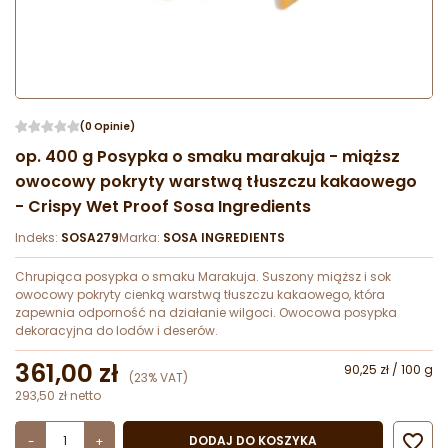
(0 Opinie)
op. 400 g Posypka o smaku marakuja - miąższ
owocowy pokryty warstwą tłuszczu kakaowego
- Crispy Wet Proof Sosa Ingredients
Indeks:
SOSA279
Marka:
SOSA INGREDIENTS
Chrupiąca posypka o smaku Marakuja. Suszony miąższ i sok
owocowy pokryty cienką warstwą tłuszczu kakaowego, która
zapewnia odporność na działanie wilgoci. Owocowa posypka
dekoracyjna do lodów i deserów.
361,00 zł
90,25 zł / 100 g
(23% VAT)
293,50 zł netto

DODAJ DO KOSZYKA
-
+