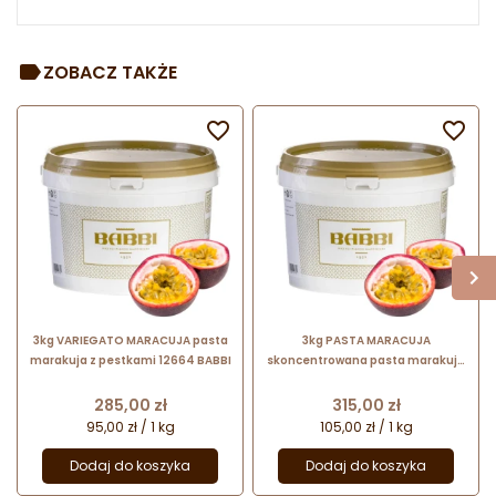
ZOBACZ TAKŻE


3kg VARIEGATO MARACUJA pasta
3kg PASTA MARACUJA
marakuja z pestkami 12664 BABBI
skoncentrowana pasta marakuja
12636 BABBI
Cena
Cena
285,00 zł
315,00 zł
95,00 zł / 1 kg
105,00 zł / 1 kg
Dodaj do koszyka
Dodaj do koszyka