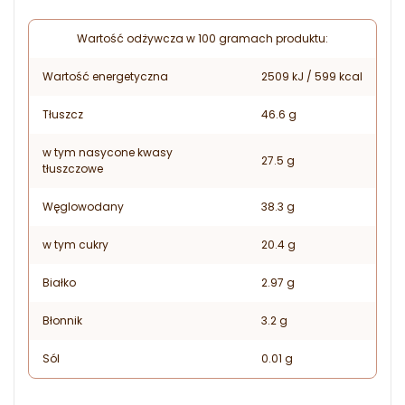
Wartość odżywcza w 100 gramach produktu:
Wartość energetyczna
2509 kJ / 599 kcal
Tłuszcz
46.6 g
w tym nasycone kwasy
27.5 g
tłuszczowe
Węglowodany
38.3 g
w tym cukry
20.4 g
Białko
2.97 g
Błonnik
3.2 g
Sól
0.01 g