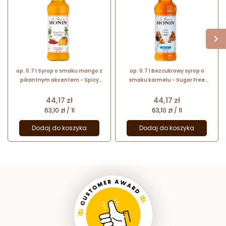
op. 0.7 l Syrop o smaku mango z
op. 0.7 l Bezcukrowy syrop o
pikantnym akcentem - Spicy
smaku karmelu - Sugar Free
Mango Le Sirop de Monin -
Caramel Le Sirop de Monin -
szklana butelka
szklana butelka
Cena
Cena
44,17 zł
44,17 zł
63,10 zł / 1l
63,10 zł / 1l
Dodaj do koszyka
Dodaj do koszyka