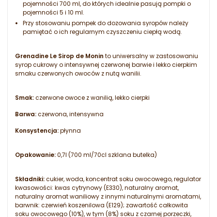
pojemności 700 ml, do których idealnie pasują pompki o
pojemności 5 i 10 ml.
Przy stosowaniu pompek do dozowania syropów należy
pamiętać o ich regularnym czyszczeniu ciepłą wodą.
Grenadine Le Sirop de Monin
to uniwersalny w zastosowaniu
syrop cukrowy o intensywnej czerwonej barwie i lekko cierpkim
smaku czerwonych owoców z nutą wanilii.
Smak:
czerwone owoce z wanilią, lekko cierpki
Barwa:
czerwona, intensywna
Konsystencja:
płynna
Opakowanie:
0,7l (700 ml/70cl szklana butelka)
Składniki:
cukier, woda, koncentrat soku owocowego, regulator
kwasowości: kwas cytrynowy (E330), naturalny aromat,
naturalny aromat waniliowy z innymi naturalnymi aromatami,
barwnik: czerwień koszenilowa (E129); zawartość całkowita
soku owocowego (10%), w tym (8%) soku z czarnej porzeczki,