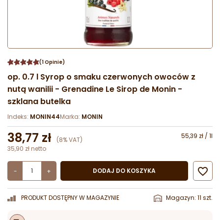
(1 Opinie)
op. 0.7 l Syrop o smaku czerwonych owoców z
nutą wanilii - Grenadine Le Sirop de Monin -
szklana butelka
Indeks:
MONIN44
Marka:
MONIN
38,77 zł
55,39 zł / 1l
(8% VAT)
35,90 zł netto

DODAJ DO KOSZYKA
-
+
PRODUKT DOSTĘPNY W MAGAZYNIE
Magazyn: 11 szt.