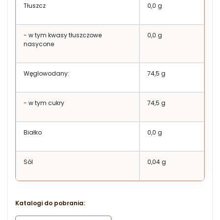
Tłuszcz
0,0 g
- w tym kwasy tłuszczowe
0,0 g
nasycone
Węglowodany:
74,5 g
- w tym cukry
74,5 g
Białko
0,0 g
Sól
0,04 g
Katalogi do pobrania: