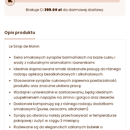
local_shipping
Brakuje Ci
399.00 zł
do darmowej dostawy.
Opis produktu
Le Sirop de Monin
Seria smakowych syropów barmańskich na bazie cukru i
wody z naturalnymi aromatami i barwnikami.
Idealnie dopracowane smaki doskonale pasują do różnego
rodzaju aplikacji bezalkoholowych i alkoholowych.
Stosowanie syropów cukrowych zapewnia powtarzalność
produktu oraz znacznie ułatwia pracę.
Wydajne i uniwersalne w zastosowaniu, będą idealnym
uzupełnieniem napojów na zimno i gorąco oraz deserów.
Doskonale komponują się z różnego rodzaju dodatkami
smakowymi (puree, owocami, alkoholem).
Syropy po otwarciu należy przechowywać w temperaturze
pokojowej i zużyć w ciągu 3 miesięcy.
Rozlewane są do eleganckich szklanych butelek o