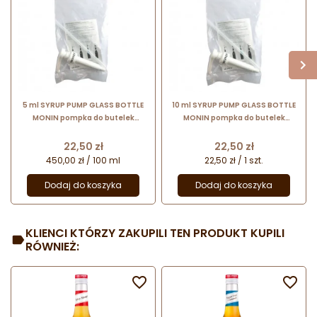
5 ml SYRUP PUMP GLASS BOTTLE
10 ml SYRUP PUMP GLASS BOTTLE
MONIN pompka do butelek
MONIN pompka do butelek
szklanych 0,7 l
szklanych 0,7 l
Cena
Cena
22,50 zł
22,50 zł
450,00 zł / 100 ml
22,50 zł / 1 szt.
Dodaj do koszyka
Dodaj do koszyka
KLIENCI KTÓRZY ZAKUPILI TEN PRODUKT KUPILI
RÓWNIEŻ:

