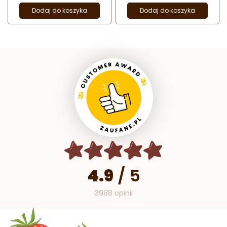
Dodaj do koszyka
Dodaj do koszyka
4.9
/
5
3988 opinii