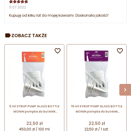
11.07.2022
Kupuję od kilku lat do mojej kawiarni. Doskonała jakość!
ZOBACZ TAKŻE


5 ml SYRUP PUMP GLASS BOTTLE
10 ml SYRUP PUMP GLASS BOTTLE
MONIN pompka do butelek
MONIN pompka do butelek
szklanych 0,7 l
szklanych 0,7 l
Cena
Cena
22,50 zł
22,50 zł
450,00 zł / 100 ml
22,50 zł / 1 szt.