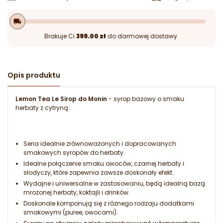
local_shipping
Brakuje Ci
399.00 zł
do darmowej dostawy.
Opis produktu
Lemon Tea Le Sirop do Monin
- syrop bazowy o smaku
herbaty z cytryną:
Seria idealnie zrównoważonych i dopracowanych
smakowych syropów do herbaty.
Idealne połączenie smaku owoców, czarnej herbaty i
słodyczy, które zapewnia zawsze doskonały efekt.
Wydajne i uniwersalne w zastosowaniu, będą idealną bazą
mrożonej herbaty, koktajli i drinków.
Doskonale komponują się z różnego rodzaju dodatkami
smakowymi (puree, owocami).