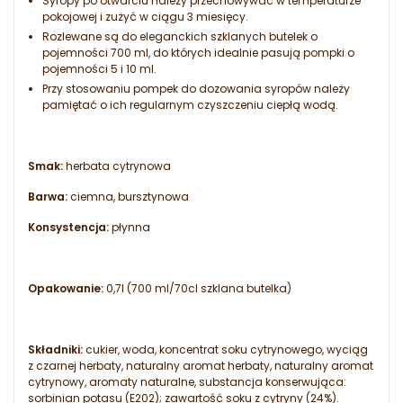
Syropy po otwarciu należy przechowywać w temperaturze
pokojowej i zużyć w ciągu 3 miesięcy.
Rozlewane są do eleganckich szklanych butelek o
pojemności 700 ml, do których idealnie pasują pompki o
pojemności 5 i 10 ml.
Przy stosowaniu pompek do dozowania syropów należy
pamiętać o ich regularnym czyszczeniu ciepłą wodą.
Smak:
herbata cytrynowa
Barwa:
ciemna, bursztynowa
Konsystencja:
płynna
Opakowanie:
0,7l (700 ml/70cl szklana butelka)
Składniki:
cukier, woda, koncentrat soku cytrynowego, wyciąg
z czarnej herbaty, naturalny aromat herbaty, naturalny aromat
cytrynowy, aromaty naturalne, substancja konserwująca:
sorbinian potasu (E202); zawartość soku z cytryny (24%).