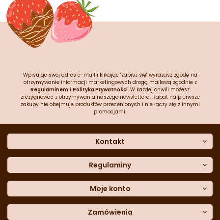
Wpisując swój adres e-mail i klikając "zapisz się" wyrażasz zgodę na
otrzymywanie informacji marketingowych drogą mailową zgodnie z
Regulaminem
i
Polityką Prywatności
. W każdej chwili możesz
zrezygnować z otrzymywania naszego newslettera. Rabat na pierwsze
zakupy nie obejmuje produktów przecenionych i nie łączy się z innymi
promocjami.
Kontakt
O nas
Dane kontaktowe
Regulaminy
Często zadawane pytania
Regulamin sklepu
Sklep stacjonarny
Polityka prywatności
Moje konto
Formularz kontaktowy
Polityka cookies
Załóż konto
Blog
Polityka reklamacji
Zamówienia
Moje dane