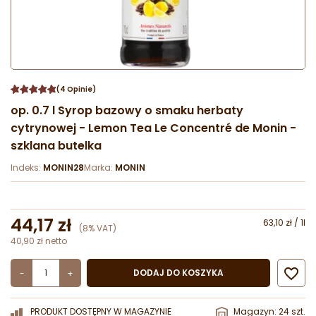
(4 Opinie)
op. 0.7 l Syrop bazowy o smaku herbaty
cytrynowej - Lemon Tea Le Concentré de Monin -
szklana butelka
Indeks:
MONIN28
Marka:
MONIN
44,17 zł
63,10 zł / 1l
(8% VAT)
40,90 zł netto

DODAJ DO KOSZYKA
-
+
PRODUKT DOSTĘPNY W MAGAZYNIE
Magazyn: 24 szt.