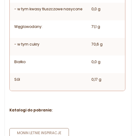
- w tym kwasy tłuszczowe nasycone
0,0 g
Węglowodany:
71,1 g
- w tym cukry
70,6 g
Białko
0,0 g
Sól
0,17 g
Katalogi do pobrania:
MONIN LETNIE INSPIRACJE