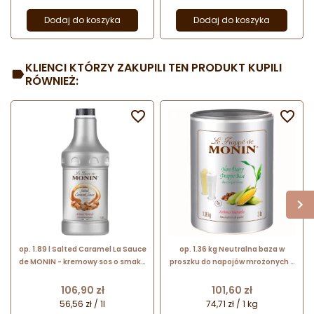
Dodaj do koszyka
Dodaj do koszyka
KLIENCI KTÓRZY ZAKUPILI TEN PRODUKT KUPILI
RÓWNIEŻ:


op. 1.89 l Salted Caramel La Sauce
op. 1.36 kg Neutralna baza w
de MONIN - kremowy sos o smaku
proszku do napojów mrożonych -
słonego karmelu
Non Dairy Base Le Frappé de
Monin
Cena
Cena
106,90 zł
101,60 zł
56,56 zł / 1l
74,71 zł / 1 kg