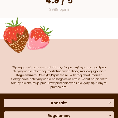
4.9
/
5
3988 opinii
Wpisując swój adres e-mail i klikając "zapisz się" wyrażasz zgodę na
otrzymywanie informacji marketingowych drogą mailową zgodnie z
Regulaminem
i
Polityką Prywatności
. W każdej chwili możesz
zrezygnować z otrzymywania naszego newslettera. Rabat na pierwsze
zakupy nie obejmuje produktów przecenionych i nie łączy się z innymi
promocjami.
Kontakt
O nas
Dane kontaktowe
Regulaminy