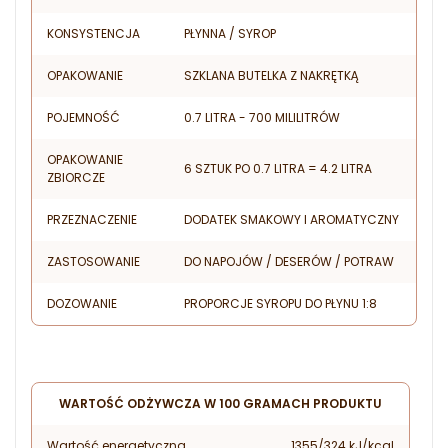
KONSYSTENCJA
PŁYNNA / SYROP
OPAKOWANIE
SZKLANA BUTELKA Z NAKRĘTKĄ
POJEMNOŚĆ
0.7 LITRA - 700 MILILITRÓW
OPAKOWANIE
6 SZTUK PO 0.7 LITRA = 4.2 LITRA
ZBIORCZE
PRZEZNACZENIE
DODATEK SMAKOWY I AROMATYCZNY
ZASTOSOWANIE
DO NAPOJÓW / DESERÓW / POTRAW
DOZOWANIE
PROPORCJE SYROPU DO PŁYNU 1:8
WARTOŚĆ ODŻYWCZA W 100 GRAMACH PRODUKTU
Wartość energetyczna
1355/324 kJ/kcal