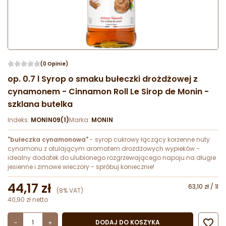
(0 Opinie)
op. 0.7 l Syrop o smaku bułeczki drożdżowej z
cynamonem - Cinnamon Roll Le Sirop de Monin -
szklana butelka
Indeks:
MONIN09(1)
Marka:
MONIN
"bułeczka cynamonowa"
- syrop cukrowy łączący korzenne nuty
cynamonu z otulającym aromatem drożdżowych wypieków -
idealny dodatek do ulubionego rozgrzewającego napoju na długie
jesienne i zimowe wieczory - spróbuj koniecznie!
44,17 zł
63,10 zł / 1l
(8% VAT)
40,90 zł netto

DODAJ DO KOSZYKA
-
+