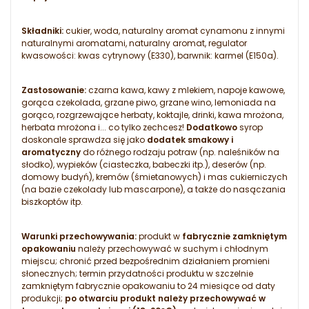
Składniki:
cukier, woda, naturalny aromat cynamonu z innymi
naturalnymi aromatami, naturalny aromat, regulator
kwasowości: kwas cytrynowy (E330), barwnik: karmel (E150a).
Zastosowanie:
czarna kawa, kawy z mlekiem, napoje kawowe,
gorąca czekolada, grzane piwo, grzane wino, lemoniada na
gorąco, rozgrzewające herbaty, koktajle, drinki, kawa mrożona,
herbata mrożona i... co tylko zechcesz!
Dodatkowo
syrop
doskonale sprawdza się jako
dodatek smakowy i
aromatyczny
do różnego rodzaju potraw (np. naleśników na
słodko), wypieków (ciasteczka, babeczki itp.), deserów (np.
domowy budyń), kremów (śmietanowych) i mas cukierniczych
(na bazie czekolady lub mascarpone), a także do nasączania
biszkoptów itp.
Warunki przechowywania:
produkt w
fabrycznie zamkniętym
opakowaniu
należy przechowywać w suchym i chłodnym
miejscu; chronić przed bezpośrednim działaniem promieni
słonecznych; termin przydatności produktu w szczelnie
zamkniętym fabrycznie opakowaniu to 24 miesiące od daty
produkcji;
po otwarciu produkt należy przechowywać w