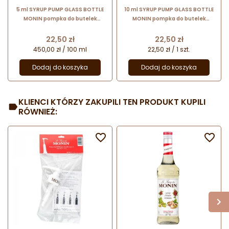
5 ml SYRUP PUMP GLASS BOTTLE
10 ml SYRUP PUMP GLASS BOTTLE
MONIN pompka do butelek
MONIN pompka do butelek
szklanych 0,7 l
szklanych 0,7 l
Cena
Cena
22,50 zł
22,50 zł
450,00 zł / 100 ml
22,50 zł / 1 szt.
Dodaj do koszyka
Dodaj do koszyka
KLIENCI KTÓRZY ZAKUPILI TEN PRODUKT KUPILI
RÓWNIEŻ:

