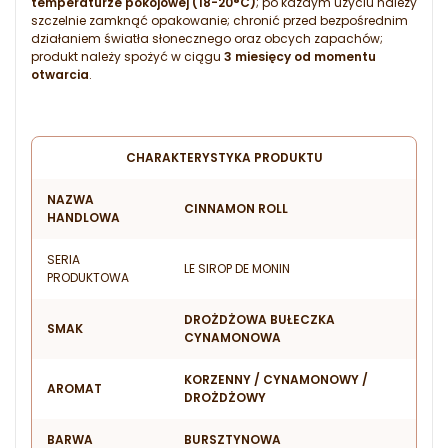
temperaturze pokojowej (18-20°C)
; po każdym użyciu należy
szczelnie zamknąć opakowanie; chronić przed bezpośrednim
działaniem światła słonecznego oraz obcych zapachów;
produkt należy spożyć w ciągu
3 miesięcy od momentu
otwarcia
.
CHARAKTERYSTYKA PRODUKTU
NAZWA
CINNAMON ROLL
HANDLOWA
SERIA
LE SIROP DE MONIN
PRODUKTOWA
DROŻDŻOWA BUŁECZKA
SMAK
CYNAMONOWA
KORZENNY / CYNAMONOWY /
AROMAT
DROŻDŻOWY
BARWA
BURSZTYNOWA