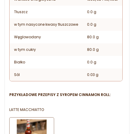
Tłuszcz
0.0 g
w tym nasycone kwasy tłuszczowe
0.0 g
Węglowodany
80.0 g
w tym cukry
80.0 g
Białko
0.0 g
Sól
0.03 g
PRZYKŁADOWE PRZEPISY Z SYROPEM CINNAMON ROLL:
LATTE MACCHIATTO