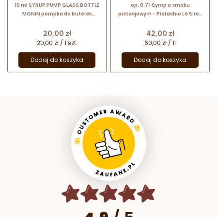
10 ml SYRUP PUMP GLASS BOTTLE
op. 0.7 l Syrop o smaku
MONIN pompka do butelek
pistacjowym - Pistachio Le Sirop
szklanych 1.0 l
de Monin - szklana butelka
Cena
Cena
20,00 zł
42,00 zł
20,00 zł / 1 szt.
60,00 zł / 1l
Dodaj do koszyka
Dodaj do koszyka