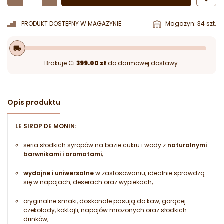
PRODUKT DOSTĘPNY W MAGAZYNIE
Magazyn: 34 szt.
local_shipping
Brakuje Ci
399.00 zł
do darmowej dostawy.
Opis produktu
LE SIROP DE MONIN:
seria słodkich syropów na bazie cukru i wody z
naturalnymi
barwnikami i aromatami
;
wydajne i uniwersalne
w zastosowaniu, idealnie sprawdzą
się w napojach, deserach oraz wypiekach;
oryginalne smaki, doskonale pasują do kaw, gorącej
czekolady, koktajli, napojów mrożonych oraz słodkich
drinków;