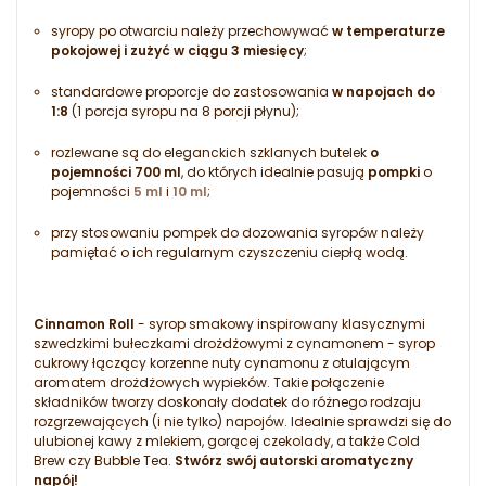
syropy po otwarciu należy przechowywać
w temperaturze
pokojowej i zużyć w ciągu 3 miesięcy
;
standardowe proporcje do zastosowania
w napojach do
1:8
(1 porcja syropu na 8 porcji płynu);
rozlewane są do eleganckich szklanych butelek
o
pojemności 700 ml
, do których idealnie pasują
pompki
o
pojemności
5 ml
i
10 ml
;
przy stosowaniu pompek do dozowania syropów należy
pamiętać o ich regularnym czyszczeniu ciepłą wodą.
Cinnamon Roll
- syrop smakowy inspirowany klasycznymi
szwedzkimi bułeczkami drożdżowymi z cynamonem - syrop
cukrowy łączący korzenne nuty cynamonu z otulającym
aromatem drożdżowych wypieków. Takie połączenie
składników tworzy doskonały dodatek do różnego rodzaju
rozgrzewających (i nie tylko) napojów. Idealnie sprawdzi się do
ulubionej kawy z mlekiem, gorącej czekolady, a także Cold
Brew czy Bubble Tea.
Stwórz swój autorski aromatyczny
napój!