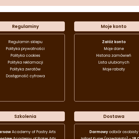
Regulaminy
Moje konto
Regulamin sklepu
Załóż konto
Polityka prywatności
Moje dane
Polityka cookies
Historia zamówień
Polityka reklamacji
Lista ulubionych
Polityka zwrotów
Moje rabaty
Dostępność cyfrowa
Szkolenia
Dostawa
arsaw
Academy of Pastry Arts
Darmowy
odbiór osobisty
oclaw
Academy of Baker Arts
InPost Kurier (przedpłata) -
18.