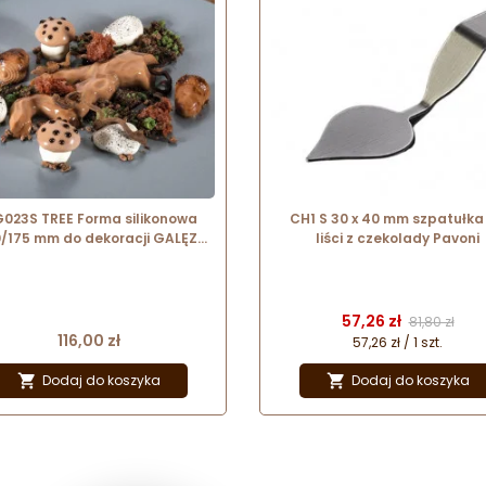
023S TREE Forma silikonowa
CH1 S 30 x 40 mm szpatułka
/175 mm do dekoracji GALĘZI
liści z czekolady Pavoni
Pavoni
Cena
Cena pods
57,26 zł
81,80 zł
Cena
116,00 zł
57,26 zł / 1 szt.
Dodaj do koszyka
Dodaj do koszyka

