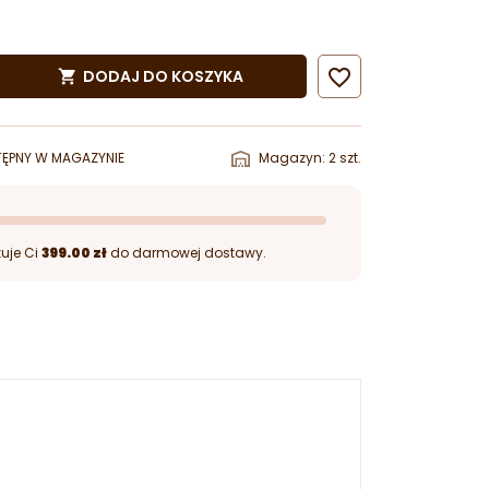

DODAJ DO KOSZYKA

ĘPNY W MAGAZYNIE
Magazyn: 2 szt.
uje Ci
399.00 zł
do darmowej dostawy.