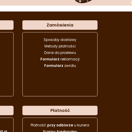
Zamówienia
Sposoby dostawy
Metody płatności
Dane do przelewu
Formularz
reklamacji
Formularz
zwrotu
Płatność
Płatność
przy odbiorze
u kuriera
00 zł
Przelew
tradycyjny