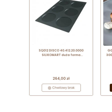
SQ012 DISCO 40.412.20.0000
GG
SILIKOMART duża forma
300
silikonowa na 6 dysków ∅ 160 mm
Cena
264,00 zł
Chwilowy brak