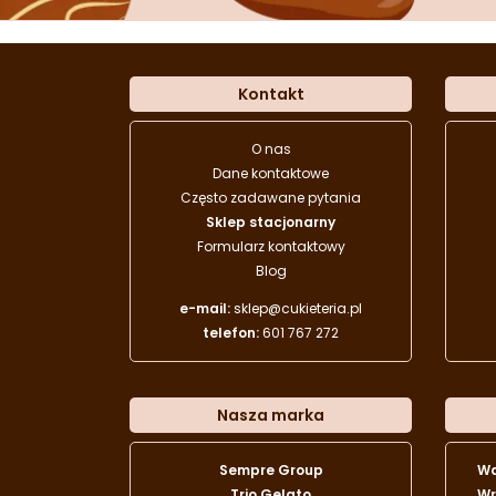
Kontakt
O nas
Dane kontaktowe
Często zadawane pytania
Sklep stacjonarny
Formularz kontaktowy
Blog
e-mail:
sklep@cukieteria.pl
telefon:
601 767 272
Nasza marka
Sempre Group
W
Trio Gelato
Wr