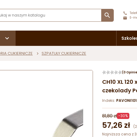
Telef

E-ma
Szkole
RIA CUKIERNICZE
SZPATUŁY CUKIERNICZE
(0 Opini
CH10 XL 120 
czekolady P
Indeks:
PAVONI101
81,80 zł
-30%
57,26 zł
(
Najniższa cena z 3