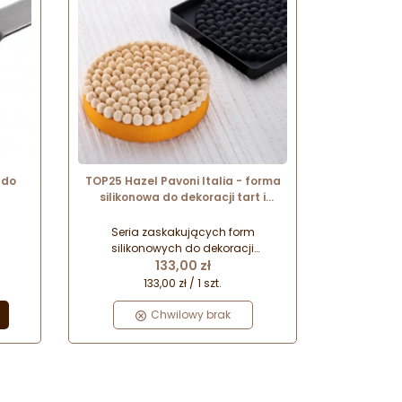
 do
TOP25 Hazel Pavoni Italia - forma
silikonowa do dekoracji tart i
tortów - orzechy laskowe - śr. 180
x wys. 18 mm / poj. 267 ml
Seria zaskakujących form
silikonowych do dekoracji
tawowa
Cena
nowoczesnych deserów.
133,00 zł
Przeznaczone są do tworzenia
133,00 zł / 1 szt.
całościowej dekoracji deserów na
tarcie oraz tortów musowych.
Chwilowy brak
Stworzone by zaskakiwać smakiem
i formą wyrobów.