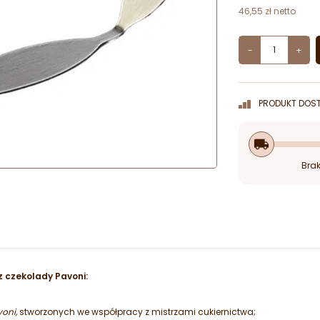
46,55 zł netto
-
+
PRODUKT DOST
local_shipping
Brak
 z czekolady Pavoni:
oni,
stworzonych we współpracy z mistrzami cukiernictwa;