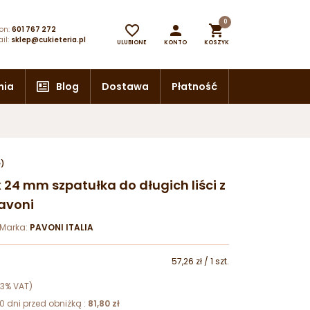
0



on:
601 767 272
il:
sklep@cukieteria.pl
ULUBIONE
KONTO
KOSZYK
nia
Blog
Dostawa
Płatność
e)
x 24 mm szpatułka do długich liści z
avoni
Marka:
PAVONI ITALIA
57,26 zł / 1 szt.
23% VAT)
0 dni przed obniżką :
81,80 zł