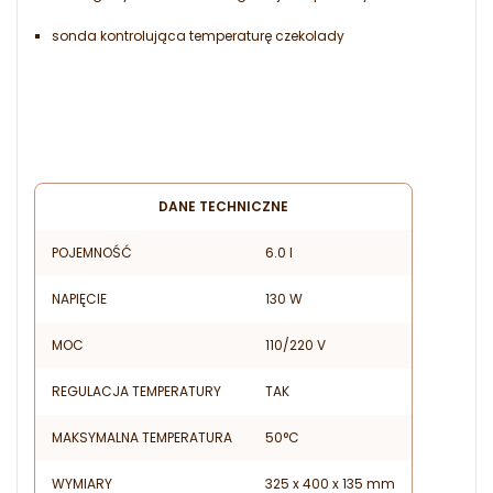
sonda kontrolująca temperaturę czekolady
DANE TECHNICZNE
POJEMNOŚĆ
6.0 l
NAPIĘCIE
130 W
MOC
110/220 V
REGULACJA TEMPERATURY
TAK
MAKSYMALNA TEMPERATURA
50°C
WYMIARY
325 x 400 x 135 mm