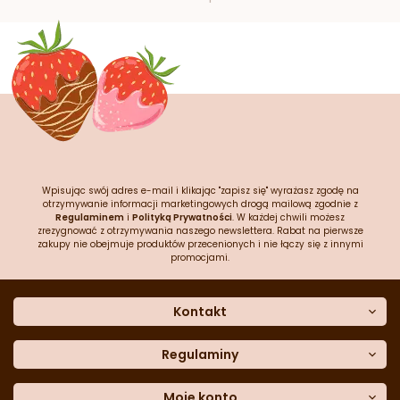
Wpisując swój adres e-mail i klikając "zapisz się" wyrażasz zgodę na
otrzymywanie informacji marketingowych drogą mailową zgodnie z
Regulaminem
i
Polityką Prywatności
. W każdej chwili możesz
zrezygnować z otrzymywania naszego newslettera. Rabat na pierwsze
zakupy nie obejmuje produktów przecenionych i nie łączy się z innymi
promocjami.
Kontakt
O nas
Dane kontaktowe
Regulaminy
Często zadawane pytania
Regulamin sklepu
Sklep stacjonarny
Polityka prywatności
Moje konto