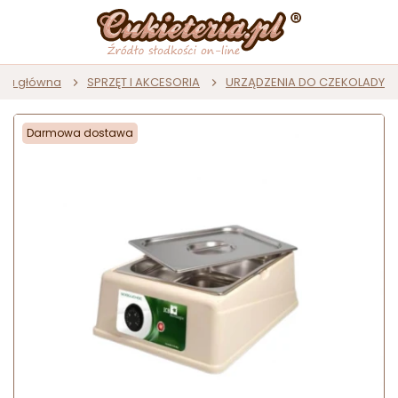
ona główna
SPRZĘT I AKCESORIA
URZĄDZENIA DO CZEKOLADY
Darmowa dostawa