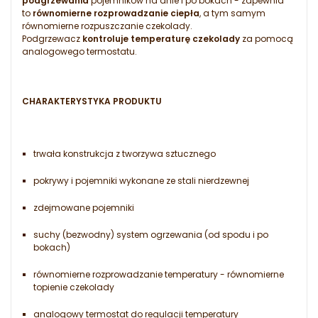
podgrzewania
pojemników na dnie i po bokach - zapewnia
to
równomierne rozprowadzanie ciepła
, a tym samym
równomierne rozpuszczanie czekolady.
Podgrzewacz
kontroluje temperaturę czekolady
za pomocą
analogowego termostatu.
CHARAKTERYSTYKA PRODUKTU
trwała konstrukcja z tworzywa sztucznego
pokrywy i pojemniki wykonane ze stali nierdzewnej
zdejmowane pojemniki
suchy (bezwodny) system ogrzewania (od spodu i po
bokach)
równomierne rozprowadzanie temperatury - równomierne
topienie czekolady
analogowy termostat do regulacji temperatury