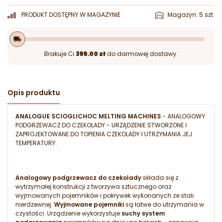
PRODUKT DOSTĘPNY W MAGAZYNIE
Magazyn: 5 szt.
local_shipping
Brakuje Ci
399.00 zł
do darmowej dostawy.
Opis produktu
ANALOGUE SCIOGLICHOC MELTING MACHINES
- ANALOGOWY
PODGRZEWACZ DO CZEKOLADY - URZĄDZENIE STWORZONE I
ZAPROJEKTOWANE DO TOPIENIA CZEKOLADY I UTRZYMANIA JEJ
TEMPERATURY.
Analogowy podgrzewacz do czekolady
składa się z
wytrzymałej konstrukcji z tworzywa sztucznego oraz
wyjmowanych pojemników i pokrywek wykonanych ze stali
nierdzewnej.
Wyjmowane pojemniki
są łatwe do utrzymania w
czystości. Urządzenie wykorzystuje
suchy system