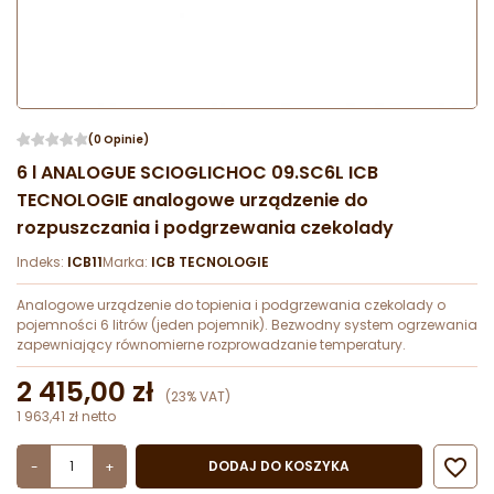
(0 Opinie)
6 l ANALOGUE SCIOGLICHOC 09.SC6L ICB
TECNOLOGIE analogowe urządzenie do
rozpuszczania i podgrzewania czekolady
Indeks:
ICB11
Marka:
ICB TECNOLOGIE
Analogowe urządzenie do topienia i podgrzewania czekolady o
pojemności 6 litrów (jeden pojemnik). Bezwodny system ogrzewania
zapewniający równomierne rozprowadzanie temperatury.
2 415,00 zł
(23% VAT)
1 963,41 zł netto

DODAJ DO KOSZYKA
-
+