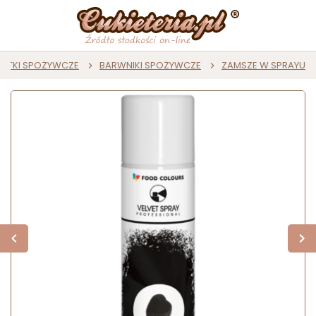
ATKI SPOŻYWCZE
BARWNIKI SPOŻYWCZE
ZAMSZE W SPRAYU