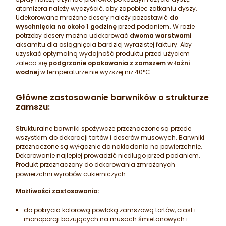
atomizera należy wyczyścić, aby zapobiec zatkaniu dyszy.
Udekorowane mrożone desery należy pozostawić
do
wyschnięcia na około 1 godzinę
przed podaniem. W razie
potrzeby desery można udekorować
dwoma warstwami
aksamitu dla osiągnięcia bardziej wyrazistej faktury. Aby
uzyskać optymalną wydajność produktu przed użyciem
zaleca się
podgrzanie opakowania z zamszem w łaźni
wodnej
w temperaturze nie wyższej niż 40°C.
Główne zastosowanie barwników o strukturze
zamszu:
Strukturalne barwniki spożywcze przeznaczone są przede
wszystkim do dekoracji tortów i deserów musowych. Barwniki
przeznaczone są wyłącznie do nakładania na powierzchnię.
Dekorowanie najlepiej prowadzić niedługo przed podaniem.
Produkt przeznaczony do dekorowania zmrożonych
powierzchni wyrobów cukierniczych.
Możliwości zastosowania:
do pokrycia kolorową powłoką zamszową tortów, ciast i
monoporcji bazujących na musach śmietanowych i