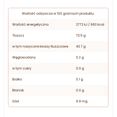
Wartość odżywcza w 100 gramach produktu:
Wartość energetyczna
2772 kJ / 663 kcal
Tłuszcz
73.5 g
w tym nasycone kwasy tłuszczowe
43.7 g
Węglowodany
0.2 g
w tym cukry
0.0 g
Białko
0.1 g
Błonnik
0.0 g
Sód
9.9 mg