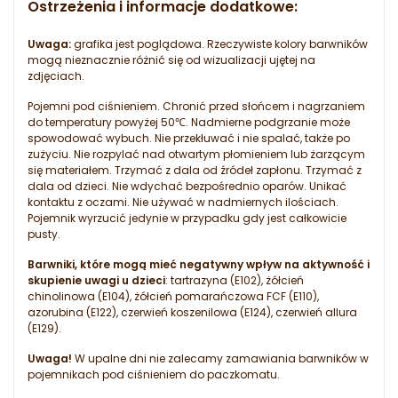
Ostrzeżenia i informacje dodatkowe:
Uwaga:
grafika jest poglądowa. Rzeczywiste kolory barwników
mogą nieznacznie różnić się od wizualizacji ujętej na
zdjęciach.
Pojemni pod ciśnieniem. Chronić przed słońcem i nagrzaniem
do temperatury powyżej 50℃. Nadmierne podgrzanie może
spowodować wybuch. Nie przekłuwać i nie spalać, także po
zużyciu. Nie rozpylać nad otwartym płomieniem lub żarzącym
się materiałem. Trzymać z dala od źródeł zapłonu. Trzymać z
dala od dzieci. Nie wdychać bezpośrednio oparów. Unikać
kontaktu z oczami. Nie używać w nadmiernych ilościach.
Pojemnik wyrzucić jedynie w przypadku gdy jest całkowicie
pusty.
Barwniki, które mogą mieć negatywny wpływ na aktywność i
skupienie uwagi u dzieci
: tartrazyna (E102), żółcień
chinolinowa (E104), żółcień pomarańczowa FCF (E110),
azorubina (E122), czerwień koszenilowa (E124), czerwień allura
(E129).
Uwaga!
W upalne dni nie zalecamy zamawiania barwników w
pojemnikach pod ciśnieniem do paczkomatu.