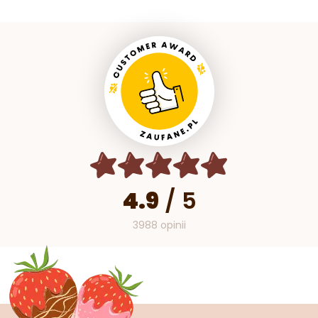
4.9
/
5
3988 opinii