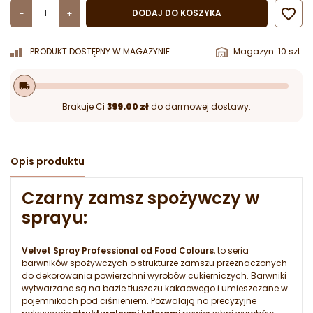

DODAJ DO KOSZYKA
-
+
PRODUKT DOSTĘPNY W MAGAZYNIE
Magazyn: 10 szt.
local_shipping
Brakuje Ci
399.00 zł
do darmowej dostawy.
Opis produktu
Czarny zamsz spożywczy w
sprayu:
Velvet Spray Professional od Food Colours
, to seria
barwników spożywczych o strukturze zamszu przeznaczonych
do dekorowania powierzchni wyrobów cukierniczych. Barwniki
wytwarzane są na bazie tłuszczu kakaowego i umieszczane w
pojemnikach pod ciśnieniem. Pozwalają na precyzyjne