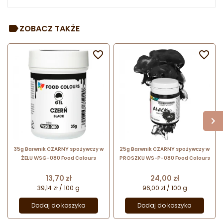
ZOBACZ TAKŻE


35g Barwnik CZARNY spożywczy w
25g Barwnik CZARNY spożywczy w
ŻELU WSG-080 Food Colours
PROSZKU WS-P-080 Food Colours
Cena
Cena
13,70 zł
24,00 zł
39,14 zł / 100 g
96,00 zł / 100 g
Dodaj do koszyka
Dodaj do koszyka