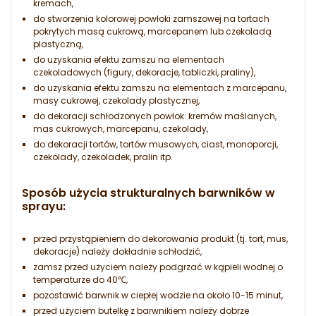
kremach,
do stworzenia kolorowej powłoki zamszowej na tortach
pokrytych masą cukrową, marcepanem lub czekoladą
plastyczną,
do uzyskania efektu zamszu na elementach
czekoladowych (figury, dekoracje, tabliczki, praliny),
do uzyskania efektu zamszu na elementach z marcepanu,
masy cukrowej, czekolady plastycznej,
do dekoracji schłodzonych powłok: kremów maślanych,
mas cukrowych, marcepanu, czekolady,
do dekoracji tortów, tortów musowych, ciast, monoporcji,
czekolady, czekoladek, pralin itp.
Sposób użycia strukturalnych barwników w
sprayu:
przed przystąpieniem do dekorowania produkt (tj. tort, mus,
dekoracje) należy dokładnie schłodzić,
zamsz przed użyciem należy podgrzać w kąpieli wodnej o
temperaturze do 40℃,
pozostawić barwnik w ciepłej wodzie na około 10-15 minut,
przed użyciem butelkę z barwnikiem należy dobrze