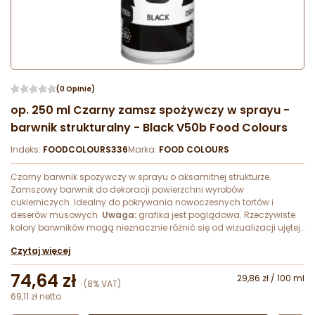
(0 Opinie)
op. 250 ml Czarny zamsz spożywczy w sprayu -
barwnik strukturalny - Black V50b Food Colours
Indeks:
FOODCOLOURS336
Marka:
FOOD COLOURS
Czarny barwnik spożywczy w sprayu o aksamitnej strukturze.
Zamszowy barwnik do dekoracji powierzchni wyrobów
cukierniczych. Idealny do pokrywania nowoczesnych tortów i
deserów musowych.
Uwaga:
grafika jest poglądowa. Rzeczywiste
kolory barwników mogą nieznacznie różnić się od wizualizacji ujętej
na zdjęciach.
Czytaj więcej
74,64 zł
29,86 zł / 100 ml
(8% VAT)
69,11 zł netto