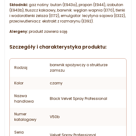
Składniki:
gaz nośny: butan (E943a), propan (E944), izobutan
(E943b), tłuszcz kakaowy, barwnik: węglan wapnia (E170), tlenki
i wodorotlenki żelaza (E172), emulgator: lecytyna sojowa (E322),
przeciwutleniacz: ekstrakt z rozmarynu (E392).
Alergeny:
produkt zawiera soję.
Szczegóły i charakterystyka produktu:
barwnik spożywczy o strukturze
Rodzaj
zamszu
Kolor
czarny
Nazwa
Black Velvet Spray Professional
handlowa
Numer
V50b
katalogowy
Seria
Velvet Spray Professional