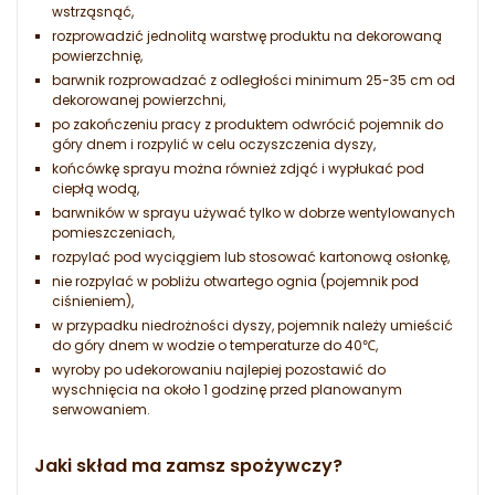
wstrząsnąć,
rozprowadzić jednolitą warstwę produktu na dekorowaną
powierzchnię,
barwnik rozprowadzać z odległości minimum 25-35 cm od
dekorowanej powierzchni,
po zakończeniu pracy z produktem odwrócić pojemnik do
góry dnem i rozpylić w celu oczyszczenia dyszy,
końcówkę sprayu można również zdjąć i wypłukać pod
ciepłą wodą,
barwników w sprayu używać tylko w dobrze wentylowanych
pomieszczeniach,
rozpylać pod wyciągiem lub stosować kartonową osłonkę,
nie rozpylać w pobliżu otwartego ognia (pojemnik pod
ciśnieniem),
w przypadku niedrożności dyszy, pojemnik należy umieścić
do góry dnem w wodzie o temperaturze do 40℃,
wyroby po udekorowaniu najlepiej pozostawić do
wyschnięcia na około 1 godzinę przed planowanym
serwowaniem.
Jaki skład ma zamsz spożywczy?