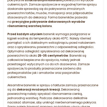
pokrywanie
strukturalnymi kolorami
powierzchni wyrobów
cukierniczych. Zamsze spożywcze w wygodnej formie sprayu
doskonale sprawdzą się do pokrywania zmrożonych
powierzchni tortów, musów, monoporcji oraz półproduktów
stosowanych do dekoracji. Forma barwników pozwala
na
precyzyjne pokrywanie dekorowanych wyrobów
równomierną warstwą koloru
.
Przed każdym użyciem
barwnik wymaga podgrzania w
kąpieli wodnej do temperatury około 40°C. Należy również
pamiętać o ich dokładnym wstrząśnięciu przed nałożeniem
oraz o spryskiwaniu powierzchni z odpowiedniej odległości.
Optymalna odległość spryskiwania od dekorowanej
powierzchni to około
25-35 centymetrów
. Barwniki są
całkowicie bezpieczne do spożycia, należy jednak
przestrzegać wytycznych co do ich dozowania. Zamsze
spożywcze, to produkty przeznaczone zarówno dla
profesjonalistów jak i amatorów oraz pasjonatów
cukiernictwa.
Aksamitne barwniki w sprayu o fakturze zamszu przeznaczone
są do
dekoracji mrożonych kreacji.
Dekorowaną
powierzchnię należy spryskać równomiernie cienką,
jednorodną warstwą. Podczas dekorowania delikatnie
naciskać atomizer, aby uniknąć nierównomiernego pokrycia.
Spray należy trzymać pionowo, po każdym użyciu dyszę