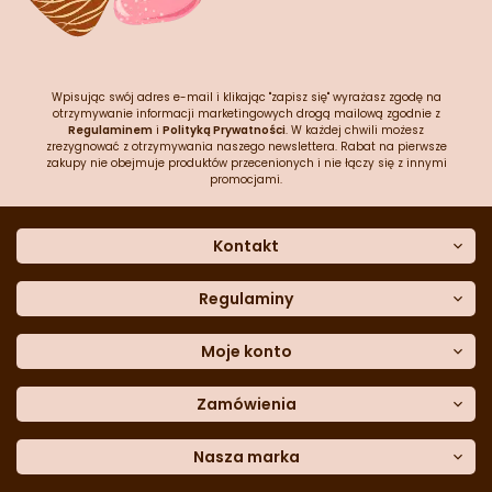
Wpisując swój adres e-mail i klikając "zapisz się" wyrażasz zgodę na
otrzymywanie informacji marketingowych drogą mailową zgodnie z
Regulaminem
i
Polityką Prywatności
. W każdej chwili możesz
zrezygnować z otrzymywania naszego newslettera. Rabat na pierwsze
zakupy nie obejmuje produktów przecenionych i nie łączy się z innymi
promocjami.
Kontakt
O nas
Dane kontaktowe
Regulaminy
Często zadawane pytania
Regulamin sklepu
Sklep stacjonarny
Polityka prywatności
Moje konto
Formularz kontaktowy
Polityka cookies
Załóż konto
Blog
Polityka reklamacji
Zamówienia
Moje dane
Polityka zwrotów
Historia zamówień
e-mail:
Sposoby dostawy
sklep@cukieteria.pl
Dostępność cyfrowa
Lista ulubionych
telefon:
Metody płatności
Nasza marka
601 767 272
Moje rabaty
Dane do przelewu
Sempre Group