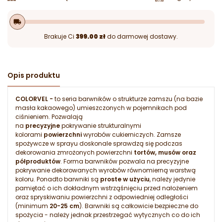
local_shipping
Brakuje Ci
399.00 zł
do darmowej dostawy.
Opis produktu
COLORVEL -
to seria barwników o strukturze zamszu (na bazie
masła kakaowego) umieszczonych w pojemnikach pod
ciśnieniem. Pozwalają
na
precyzyjne
pokrywanie strukturalnymi
kolorami
powierzchni
wyrobów cukierniczych. Zamsze
spożywcze w sprayu doskonale sprawdzą się podczas
dekorowania zmrożonych powierzchni
tortów, musów oraz
półproduktów
. Forma barwników pozwala na precyzyjne
pokrywanie dekorowanych wyrobów równomierną warstwą
koloru. Ponadto barwniki są
proste w użyciu
, należy jedynie
pamiętać o ich dokładnym wstrząśnięciu przed nałożeniem
oraz spryskiwaniu powierzchni z odpowiedniej odległości
(minimum
20-25 cm
). Barwniki są całkowicie bezpieczne do
spożycia - należy jednak przestrzegać wytycznych co do ich