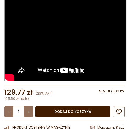
129,77 zł
51,91 zł / 100 ml
(23% VAT)
105,50 zł netto

DODAJ DO KOSZYKA
-
+
PRODUKT DOSTĘPNY W MAGAZYNIE
Magazyn: 8 szt.