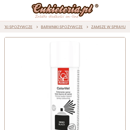
ATKI SPOŻYWCZE
BARWNIKI SPOŻYWCZE
ZAMSZE W SPRAYU