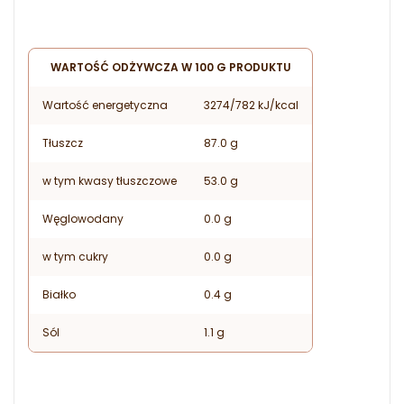
WARTOŚĆ ODŻYWCZA W 100 G PRODUKTU
Wartość energetyczna
3274/782 kJ/kcal
Tłuszcz
87.0 g
w tym kwasy tłuszczowe
53.0 g
Węglowodany
0.0 g
w tym cukry
0.0 g
Białko
0.4 g
Sól
1.1 g