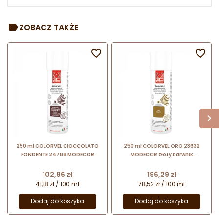
ZOBACZ TAKŻE


250 ml COLORVEL CIOCCOLATO
250 ml COLORVEL ORO 23632
FONDENTE 24788 MODECOR
MODECOR złoty barwnik
barwnik spożywczy w sprayu o
spożywczy w sprayu o strukturze
strukturze zamszu - kolor ciemna
zamszu
Cena
Cena
102,96 zł
196,29 zł
czekolada
41,18 zł / 100 ml
78,52 zł / 100 ml
Dodaj do koszyka
Dodaj do koszyka