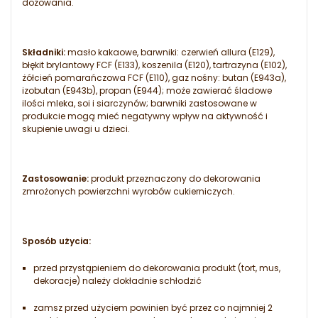
dozowania.
Składniki:
masło kakaowe, barwniki: czerwień allura (E129),
błękit brylantowy FCF (E133), koszenila (E120), tartrazyna (E102),
żółcień pomarańczowa FCF (E110), gaz nośny: butan (E943a),
izobutan (E943b), propan (E944); może zawierać śladowe
ilości mleka, soi i siarczynów; barwniki zastosowane w
produkcie mogą mieć negatywny wpływ na aktywność i
skupienie uwagi u dzieci.
Zastosowanie:
produkt przeznaczony do dekorowania
zmrożonych powierzchni wyrobów cukierniczych.
Sposób użycia:
przed przystąpieniem do dekorowania produkt (tort, mus,
dekoracje) należy dokładnie schłodzić
zamsz przed użyciem powinien być przez co najmniej 2