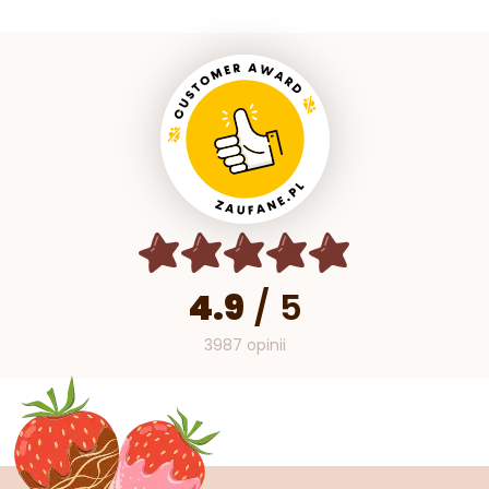
4.9
/
5
3987 opinii