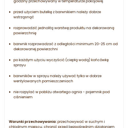
godziny przechowywany w temperaturze pokojowej
przed użyciem butelkę z barwnikiem należy dobrze
wstrząsnąć
rozprowadzić jednolitą warstwę produktu na dekorowaną
powierzchnię
barwnik rozprowadzać z odległości minimum 20-25 cm od
dekorowanej powierzchni
po każdym użyciu wyczyścić (ciepłą wodą) końcówkę
sprayu
barwników w sprayu należy używać tylko w dobrze
wentylowanych pomieszczeniach
nie rozpylać w pobliżu otwartego ognia - pojemnik pod
ciśnieniem
Warunki przechowywania:
przechowywać w suchym i
chłodnym miejscu; chronić przed bezpośrednim działaniem