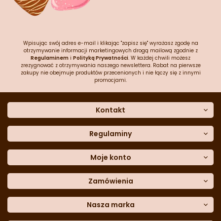
Wpisując swój adres e-mail i klikając "zapisz się" wyrażasz zgodę na
otrzymywanie informacji marketingowych drogą mailową zgodnie z
Regulaminem
i
Polityką Prywatności
. W każdej chwili możesz
zrezygnować z otrzymywania naszego newslettera. Rabat na pierwsze
zakupy nie obejmuje produktów przecenionych i nie łączy się z innymi
promocjami.
Kontakt
O nas
Dane kontaktowe
Regulaminy
Często zadawane pytania
Regulamin sklepu
Sklep stacjonarny
Polityka prywatności
Moje konto
Formularz kontaktowy
Polityka cookies
Załóż konto
Blog
Polityka reklamacji
Zamówienia
Moje dane
Polityka zwrotów
Historia zamówień
e-mail:
Sposoby dostawy
sklep@cukieteria.pl
Dostępność cyfrowa
Lista ulubionych
telefon:
Metody płatności
Nasza marka
601 767 272
Moje rabaty
Dane do przelewu
Sempre Group