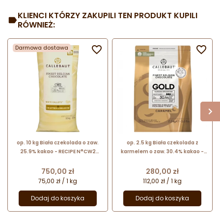
KLIENCI KTÓRZY ZAKUPILI TEN PRODUKT KUPILI
RÓWNIEŻ:
Darmowa dostawa


op. 10 kg Biała czekolada o zaw.
op. 2.5 kg Biała czekolada z
25.9% kakao - RECIPE N°CW2
karmelem o zaw. 30.4% kakao -
Callebaut - nr. kat. CW2NV-01B
Gold Chocolate Callebaut - nr.
kat. CHK-R30GOLD-E4-U70
Cena
Cena
750,00 zł
280,00 zł
75,00 zł / 1 kg
112,00 zł / 1 kg
Dodaj do koszyka
Dodaj do koszyka