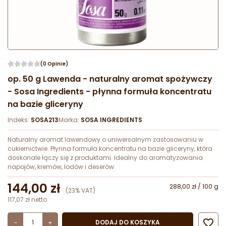
(0 Opinie)
op. 50 g Lawenda - naturalny aromat spożywczy
- Sosa Ingredients - płynna formuła koncentratu
na bazie gliceryny
Indeks:
SOSA213
Marka:
SOSA INGREDIENTS
Naturalny aromat lawendowy o uniwersalnym zastosowaniu w
cukiernictwie. Płynna formuła koncentratu na bazie gliceryny, która
doskonale łączy się z produktami. Idealny do aromatyzowania
napojów, kremów, lodów i deserów.
144,00 zł
288,00 zł / 100 g
(23% VAT)
117,07 zł netto

DODAJ DO KOSZYKA
-
+