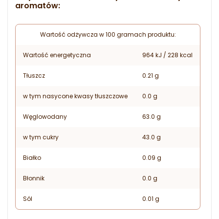
aromatów:
Wartość odżywcza w 100 gramach produktu:
Wartość energetyczna
964 kJ / 228 kcal
Tłuszcz
0.21 g
w tym nasycone kwasy tłuszczowe
0.0 g
Węglowodany
63.0 g
w tym cukry
43.0 g
Białko
0.09 g
Błonnik
0.0 g
Sól
0.01 g