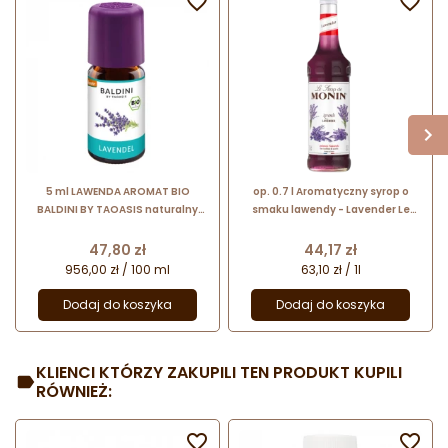


5 ml LAWENDA AROMAT BIO
op. 0.7 l Aromatyczny syrop o
BALDINI BY TAOASIS naturalny
smaku lawendy - Lavender Le
aromat z czystego olejku
Sirop de Monin - szklana butelka
eterycznego
Cena
Cena
47,80 zł
44,17 zł
956,00 zł / 100 ml
63,10 zł / 1l
Dodaj do koszyka
Dodaj do koszyka
KLIENCI KTÓRZY ZAKUPILI TEN PRODUKT KUPILI
RÓWNIEŻ:

