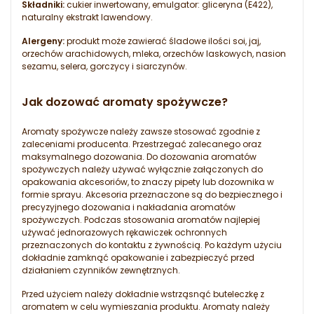
Składniki:
cukier inwertowany, emulgator: gliceryna (E422),
naturalny ekstrakt lawendowy.
Alergeny:
produkt może zawierać śladowe ilości soi, jaj,
orzechów arachidowych, mleka, orzechów laskowych, nasion
sezamu, selera, gorczycy i siarczynów.
Jak dozować aromaty spożywcze?
Aromaty spożywcze należy zawsze stosować zgodnie z
zaleceniami producenta. Przestrzegać zalecanego oraz
maksymalnego dozowania. Do dozowania aromatów
spożywczych należy używać wyłącznie załączonych do
opakowania akcesoriów, to znaczy pipety lub dozownika w
formie sprayu. Akcesoria przeznaczone są do bezpiecznego i
precyzyjnego dozowania i nakładania aromatów
spożywczych. Podczas stosowania aromatów najlepiej
używać jednorazowych rękawiczek ochronnych
przeznaczonych do kontaktu z żywnością. Po każdym użyciu
dokładnie zamknąć opakowanie i zabezpieczyć przed
działaniem czynników zewnętrznych.
Przed użyciem należy dokładnie wstrząsnąć buteleczkę z
aromatem w celu wymieszania produktu. Aromaty należy