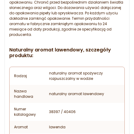
opakowaniu. Chronić przed bezpośrednim działaniem światła
słonecznego oraz wilgoci. Do dozowania używać dołączonej
do opakowania pipety lub spryskiwacza. Po każdym użyciu
dokładnie zamknąć opakowanie. Termin przydatności
aromatu w fabrycznie zamkniętym opakowaniu to 24
miesiące od daty produkcji, zgodnie ze specyfikacją od
producenta.
Naturalny aromat lawendowy, szczegóły
produktu:
naturalny aromat spożywczy
Rodzaj
rozpuszczalny w wodzie
Nazwa
naturalny aromat lawendowy
handlowa
Numer
38397 / 40406
katalogowy
Aromat
lawenda