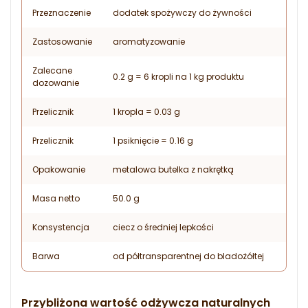
Przeznaczenie
dodatek spożywczy do żywności
Zastosowanie
aromatyzowanie
Zalecane
0.2 g = 6 kropli na 1 kg produktu
dozowanie
Przelicznik
1 kropla = 0.03 g
Przelicznik
1 psiknięcie = 0.16 g
Opakowanie
metalowa butelka z nakrętką
Masa netto
50.0 g
Konsystencja
ciecz o średniej lepkości
Barwa
od półtransparentnej do bladożółtej
Przybliżona wartość odżywcza naturalnych