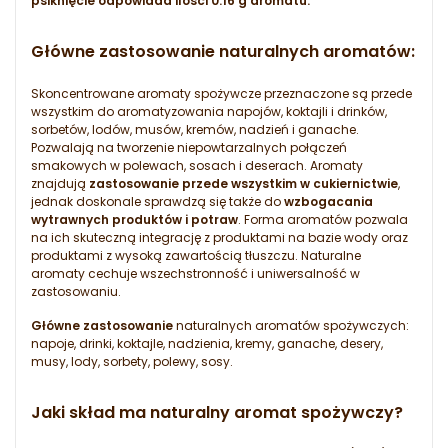
psiknięcie odpowiada ilości 0.16 g aromatu.
Główne zastosowanie naturalnych aromatów:
Skoncentrowane aromaty spożywcze przeznaczone są przede
wszystkim do aromatyzowania napojów, koktajli i drinków,
sorbetów, lodów, musów, kremów, nadzień i ganache.
Pozwalają na tworzenie niepowtarzalnych połączeń
smakowych w polewach, sosach i deserach. Aromaty
znajdują
zastosowanie przede wszystkim w cukiernictwie
,
jednak doskonale sprawdzą się także do
wzbogacania
wytrawnych produktów i potraw
. Forma aromatów pozwala
na ich skuteczną integrację z produktami na bazie wody oraz
produktami z wysoką zawartością tłuszczu. Naturalne
aromaty cechuje wszechstronność i uniwersalność w
zastosowaniu.
Główne zastosowanie
naturalnych aromatów spożywczych:
napoje, drinki, koktajle, nadzienia, kremy, ganache, desery,
musy, lody, sorbety, polewy, sosy.
Jaki skład ma naturalny aromat spożywczy?