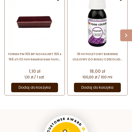
FORMA PM 155 BP NOVACART 155 x
18 ml FIOLETOWY BARWNIK
155 x h 32 mm kwadratowa forma
OLEJOWY DO BIAŁEJ CZEKOLADY
tekturowa z powłoką
OS-LC-040 FOOD COLOURS
zabezpieczającą
barwnik spożywczy w formie
Cena
Cena
1,10 zł
18,00 zł
emulsji
1,10 zł / 1 szt.
100,00 zł / 100 ml
Dodaj do koszyka
Dodaj do koszyka