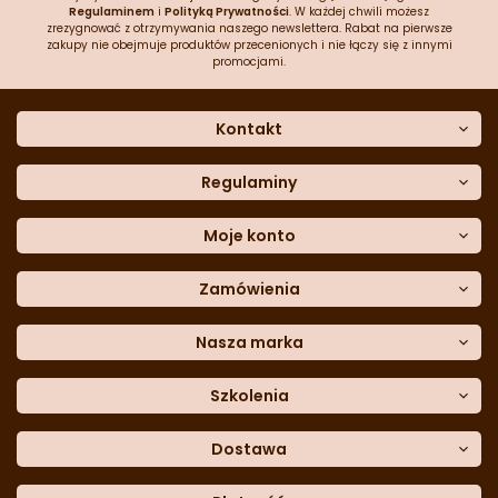
Regulaminem
i
Polityką Prywatności
. W każdej chwili możesz
zrezygnować z otrzymywania naszego newslettera. Rabat na pierwsze
zakupy nie obejmuje produktów przecenionych i nie łączy się z innymi
promocjami.
Kontakt
O nas
Dane kontaktowe
Regulaminy
Często zadawane pytania
Regulamin sklepu
Sklep stacjonarny
Polityka prywatności
Moje konto
Formularz kontaktowy
Polityka cookies
Załóż konto
Blog
Polityka reklamacji
Zamówienia
Moje dane
Polityka zwrotów
Historia zamówień
e-mail:
Sposoby dostawy
sklep@cukieteria.pl
Dostępność cyfrowa
Lista ulubionych
telefon:
Metody płatności
Nasza marka
601 767 272
Moje rabaty
Dane do przelewu
Sempre Group
Formularz
reklamacji
Trio Gelato
Szkolenia
Formularz
zwrotu
CDN
Warsaw
Academy of Pastry Arts
Wroclaw
Academy of Baker Arts
Dostawa
Darmowy
odbiór osobisty