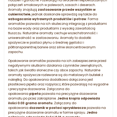
nadzień i ganache. Pozwalają na tworzenie niepowtarzalnych
połączeń smakowych w polewach, sosach i deserach.
Aromaty znajdują
zastosowanie przede wszystkim w
cukiernictwie
, jednak doskonale sprawdzą się także do
wzbogacania wytrawnych produktów i potraw
. Forma
aromatów pozwala na ich skuteczną integrację z produktami
na bazie wody oraz produktami z wysoką zawartością
tłuszczu. Naturalne aromaty cechuje wszechstronność i
uniwersalność w zastosowaniu. Aromaty to dodatki
spożywcze w postaci płynu o średniej gęstości i
półtransparentnej barwie oraz silnie skoncentrowanym
zapachu.
Opakowanie aromatów pozwala na ich zabezpieczenie przed
negatywnymi skutkami działania czynników zewnętrznych,
takich jak światło słoneczne czy obce zapachy. Naturalne
aromaty spożywcze rozlewane są do metalowych butelek z
nakrętką. Do opakowania dodatkowo dołączona jest
plastikowa pipeta oraz rozpylacz, które pozwalają na wygodne
i precyzyjne dozowanie. Załączona do
opakowania
pipeta
pozwala na precyzyjne dozowanie
aromatu po przez zakraplanie.
Jedna kropla odpowiada
ilości 0.03 grama aromatu.
Załączony do
opakowania
dozownik w postaci spryskiwacza
pozwala na
precyzyjne dozowanie aromatu w formie sprayu.
Jedno