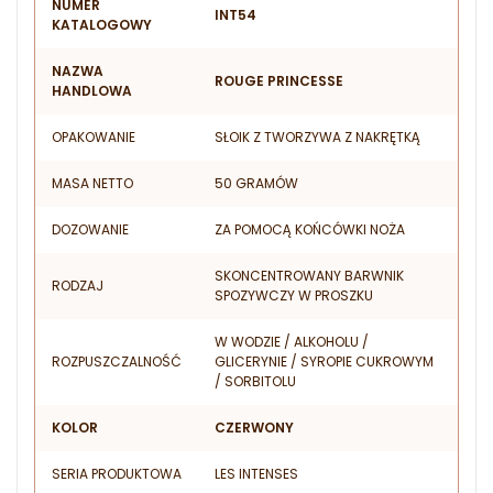
NUMER
INT54
KATALOGOWY
NAZWA
ROUGE PRINCESSE
HANDLOWA
OPAKOWANIE
SŁOIK Z TWORZYWA Z NAKRĘTKĄ
MASA NETTO
50 GRAMÓW
DOZOWANIE
ZA POMOCĄ KOŃCÓWKI NOŻA
SKONCENTROWANY BARWNIK
RODZAJ
SPOZYWCZY W PROSZKU
W WODZIE / ALKOHOLU /
ROZPUSZCZALNOŚĆ
GLICERYNIE / SYROPIE CUKROWYM
/ SORBITOLU
KOLOR
CZERWONY
SERIA PRODUKTOWA
LES INTENSES