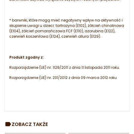
* barwniki, które mogą mieć negatywny wpływ na aktywność i
skupienie uwagi u dzieci: tartrazyna (E102), żółcień chinolinowa
(E104), żółcień pomarańczowa FCF (E110), azorubina (E122),
czerwień koszenilowa (E124), czerwień allura (E129).
Produkt zgodny z:
Rozporządzenie (UE) nr. 1129/2011 z dnia 11 listopada 2011 roku.
Rozporządzenie (UE) nr. 231/2012 z dnia 09 marca 2012 roku.
ZOBACZ TAKŻE