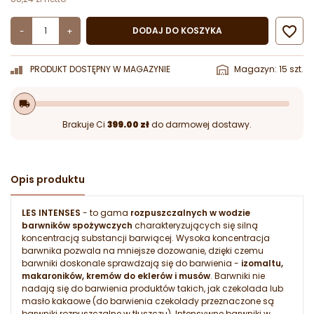

DODAJ DO KOSZYKA
-
+
PRODUKT DOSTĘPNY W MAGAZYNIE
Magazyn: 15 szt.
local_shipping
Brakuje Ci
399.00 zł
do darmowej dostawy.
Opis produktu
LES INTENSES
- to gama
rozpuszczalnych w wodzie
barwników spożywczych
charakteryzujących się silną
koncentracją substancji barwiącej. Wysoka koncentracja
barwnika pozwala na mniejsze dozowanie, dzięki czemu
barwniki doskonale sprawdzają się do barwienia -
izomaltu,
makaroników, kremów do eklerów i musów
. Barwniki nie
nadają się do barwienia produktów takich, jak czekolada lub
masło kakaowe (do barwienia czekolady przeznaczone są
barwniki rozpuszczalne w tłuszczu). Intensywne barwniki w