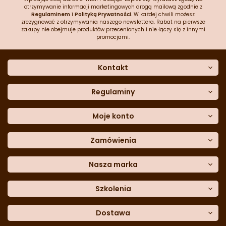
otrzymywanie informacji marketingowych drogą mailową zgodnie z
Regulaminem
i
Polityką Prywatności
. W każdej chwili możesz
zrezygnować z otrzymywania naszego newslettera. Rabat na pierwsze
zakupy nie obejmuje produktów przecenionych i nie łączy się z innymi
promocjami.
Kontakt
O nas
Dane kontaktowe
Regulaminy
Często zadawane pytania
Regulamin sklepu
Sklep stacjonarny
Polityka prywatności
Moje konto
Formularz kontaktowy
Polityka cookies
Załóż konto
Blog
Polityka reklamacji
Zamówienia
Moje dane
Polityka zwrotów
Historia zamówień
e-mail:
Sposoby dostawy
sklep@cukieteria.pl
Dostępność cyfrowa
Lista ulubionych
telefon:
Metody płatności
Nasza marka
601 767 272
Moje rabaty
Dane do przelewu
Sempre Group
Formularz
reklamacji
Trio Gelato
Szkolenia
Formularz
zwrotu
CDN
Warsaw
Academy of Pastry Arts
Wroclaw
Academy of Baker Arts
Dostawa
Darmowy
odbiór osobisty