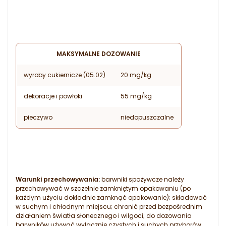
MAKSYMALNE DOZOWANIE
wyroby cukiernicze (05.02)
20 mg/kg
dekoracje i powłoki
55 mg/kg
pieczywo
niedopuszczalne
Warunki przechowywania:
barwniki spożywcze należy
przechowywać w szczelnie zamkniętym opakowaniu (po
każdym użyciu dokładnie zamknąć opakowanie); składować
w suchym i chłodnym miejscu; chronić przed bezpośrednim
działaniem światła słonecznego i wilgoci; do dozowania
barwników używać wyłącznie czystych i suchych przyborów.