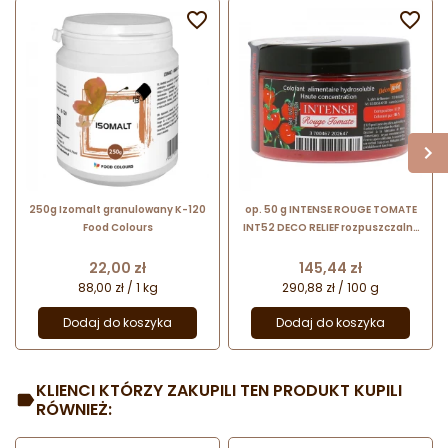


250g Izomalt granulowany K-120
op. 50 g INTENSE ROUGE TOMATE
Food Colours
INT52 DECO RELIEF rozpuszczalny
w wodzie barwnik spożywczy w
proszku - czerwień pomidorowa
Cena
Cena
22,00 zł
145,44 zł
88,00 zł / 1 kg
290,88 zł / 100 g
Dodaj do koszyka
Dodaj do koszyka
KLIENCI KTÓRZY ZAKUPILI TEN PRODUKT KUPILI
RÓWNIEŻ: