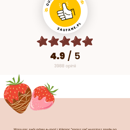
4.9
/
5
3988 opinii
Wpisując swój adres e-mail i klikając "zapisz się" wyrażasz zgodę na