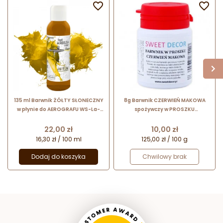


135 ml Barwnik ŻÓŁTY SŁONECZNY
8g Barwnik CZERWIEŃ MAKOWA
w płynie do AEROGRAFU WS-La-
spożywczy w PROSZKU
0051 Foodcolours
Sweetdecor
Cena
Cena
22,00 zł
10,00 zł
16,30 zł / 100 ml
125,00 zł / 100 g
Dodaj do koszyka
Chwilowy brak