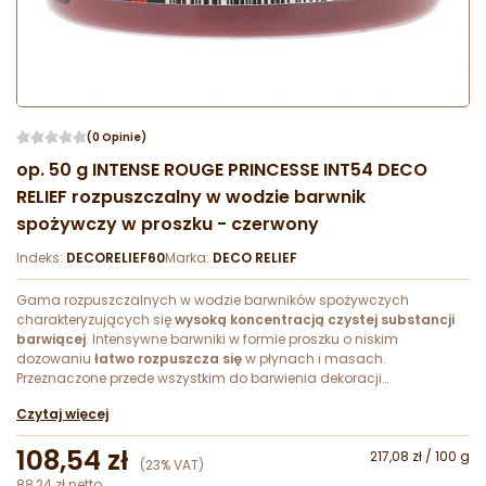
(0 Opinie)
op. 50 g INTENSE ROUGE PRINCESSE INT54 DECO
RELIEF rozpuszczalny w wodzie barwnik
spożywczy w proszku - czerwony
Indeks:
DECORELIEF60
Marka:
DECO RELIEF
Gama rozpuszczalnych w wodzie barwników spożywczych
charakteryzujących się
wysoką koncentracją czystej substancji
barwiącej
. Intensywne barwniki w formie proszku o niskim
dozowaniu
łatwo rozpuszcza się
w płynach i masach.
Przeznaczone przede wszystkim do barwienia dekoracji
wykonywanych
z cukru i izomaltu
. Doskonale sprawdzają się do
Czytaj więcej
tworzenia kolorowych francuskich makaroników.
108,54 zł
217,08 zł / 100 g
(23% VAT)
88,24 zł netto