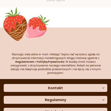
3988 opinii
Wpisując swój adres e-mail i klikając "zapisz się" wyrażasz zgodę na
otrzymywanie informacji marketingowych drogą mailową zgodnie z
Regulaminem
i
Polityką Prywatności
. W każdej chwili możesz
zrezygnować z otrzymywania naszego newslettera. Rabat na pierwsze
zakupy nie obejmuje produktów przecenionych i nie łączy się z innymi
promocjami.
Kontakt
O nas
Dane kontaktowe
Regulaminy
Często zadawane pytania
Regulamin sklepu
Sklep stacjonarny