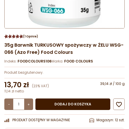
(1 Opinie)
35g Barwnik TURKUSOWY spożywczy w ŻELU WSG-
066 (Azo Free) Food Colours
Indeks:
FOODCOLOURS106
Marka:
FOOD COLOURS
Produkt bezglutenowy.
13,70 zł
39,14 zł / 100 g
(23% VAT)
11,14 zł netto

DODAJ DO KOSZYKA
-
+
PRODUKT DOSTĘPNY W MAGAZYNIE
Magazyn: 12 szt.