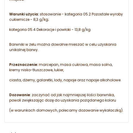
Warunki użycia:
stosowanie - kategoria 05.2 Pozostałe wyroby
cukiernicze - 8,3 g/kg;
kategoria 05.4 Dekoracje i powłoki - 13,8 g/kg.
Barwniki w żelu można dowolnie mieszać w celu uzyskania
unikalnej barwy.
Przeznaczenie:
marcepan, masa cukrowa, masa solna,
kremy nisko-tłuszczowe, lukier,
ciasta, dżemy, galaretki, lody, napoje oraz napoje alkoholowe.
Dozowanie
: zaczynać od jak najmniejszej ilości barwnika,
powoli zwiększając dozę do uzyskania pożądanego koloru
(w warunkach domowych, polecamy dozowanie wykałaczką).