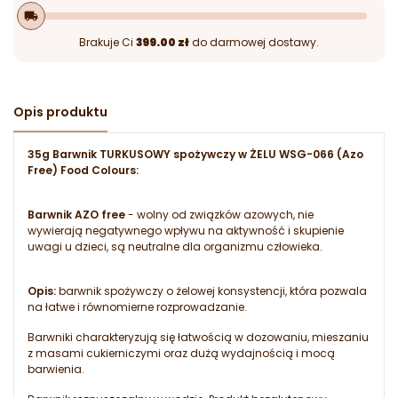
local_shipping
Brakuje Ci
399.00 zł
do darmowej dostawy.
Opis produktu
35g Barwnik TURKUSOWY spożywczy w ŻELU WSG-066 (Azo
Free) Food Colours:
Barwnik AZO free
- wolny od związków azowych, nie
wywierają negatywnego wpływu na aktywność i skupienie
uwagi u dzieci, są neutralne dla organizmu człowieka.
Opis:
barwnik spożywczy o żelowej konsystencji, która pozwala
na łatwe i równomierne rozprowadzanie.
Barwniki charakteryzują się łatwością w dozowaniu, mieszaniu
z masami cukierniczymi oraz dużą wydajnością i mocą
barwienia.