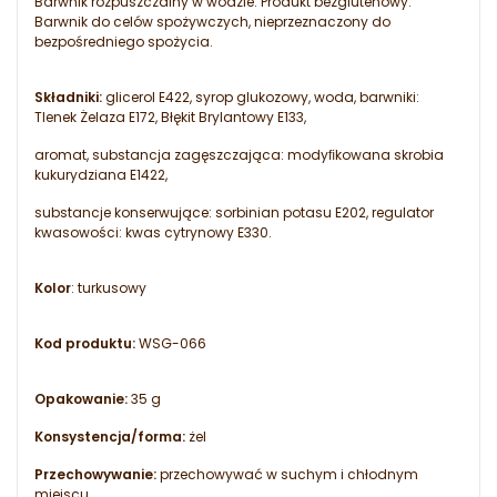
Barwnik rozpuszczalny w wodzie. Produkt bezglutenowy.
Barwnik do celów spożywczych, nieprzeznaczony do
bezpośredniego spożycia.
Składniki:
glicerol E422, syrop glukozowy, woda, barwniki:
Tlenek Żelaza E172, Błękit Brylantowy E133,
aromat, substancja zagęszczająca: modyﬁkowana skrobia
kukurydziana E1422,
substancje konserwujące: sorbinian potasu E202, regulator
kwasowości: kwas cytrynowy E330.
Kolor
: turkusowy
Kod produktu:
WSG-066
Opakowanie:
35 g
Konsystencja/forma:
żel
Przechowywanie:
przechowywać w suchym i chłodnym
miejscu.