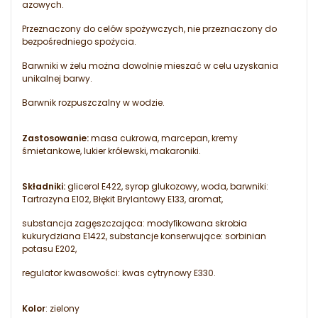
azowych.
Przeznaczony do celów spożywczych, nie przeznaczony do
bezpośredniego spożycia.
Barwniki w żelu można dowolnie mieszać w celu uzyskania
unikalnej barwy.
Barwnik rozpuszczalny w wodzie.
Zastosowanie:
masa cukrowa, marcepan, kremy
śmietankowe, lukier królewski, makaroniki.
Składniki:
glicerol E422, syrop glukozowy, woda, barwniki:
Tartrazyna E102, Błękit Brylantowy E133, aromat,
substancja zagęszczająca: modyﬁkowana skrobia
kukurydziana E1422, substancje konserwujące: sorbinian
potasu E202,
regulator kwasowości: kwas cytrynowy E330.
Kolor
: zielony