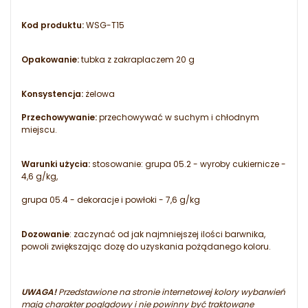
Kod produktu:
WSG-T15
Opakowanie:
tubka z zakraplaczem 20 g
Konsystencja:
żelowa
Przechowywanie:
przechowywać w suchym i chłodnym
miejscu.
Warunki użycia:
stosowanie: grupa 05.2 - wyroby cukiernicze -
4,6 g/kg,
grupa 05.4 - dekoracje i powłoki - 7,6 g/kg
Dozowanie
: zaczynać od jak najmniejszej ilości barwnika,
powoli zwiększając dozę do uzyskania pożądanego koloru.
UWAGA!
Przedstawione na stronie internetowej kolory wybarwień
mają charakter poglądowy i nie powinny być traktowane