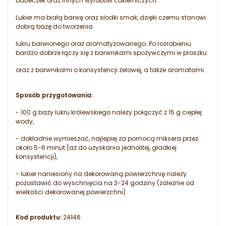
babeczek oraz innych wyrobów cukierniczych.
Lukier ma białą barwę oraz słodki smak, dzięki czemu stanowi
dobrą bazę do tworzenia
lukru barwionego oraz aromatyzowanego. Po rozrobieniu
bardzo dobrze łączy się z barwnikami spożywczymi w proszku
oraz z barwnikami o konsystencji żelowej, a także aromatami.
Sposób przygotowania:
- 100 g bazy lukru królewskiego należy połączyć z 15 g ciepłej
wody,
- dokładnie wymieszać, najlepiej za pomocą miksera przez
około 5-6 minut (aż do uzyskania jednolitej, gładkiej
konsystencji),
- lukier naniesiony na dekorowaną powierzchnię należy
pozostawić do wyschnięcia na 3-24 godziny (zależnie od
wielkości dekorowanej powierzchni)
Kod produktu:
24146