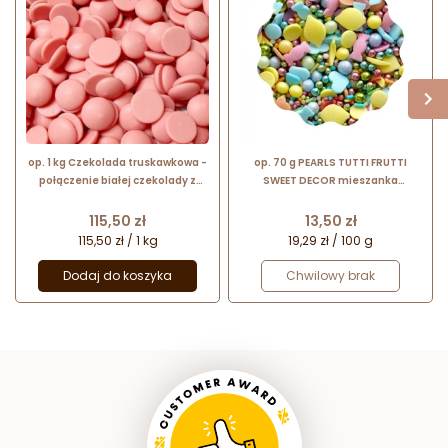
op. 1 kg Czekolada truskawkowa -
op. 70 g PEARLS TUTTI FRUTTI
połączenie białej czekolady z
SWEET DECOR mieszanka
aromatem truskawkowym -
kolorowych posypek cukrowych
Strawberry Callets™ Callebaut
Cena
Cena
115,50 zł
13,50 zł
115,50 zł / 1 kg
19,29 zł / 100 g
Dodaj do koszyka
Chwilowy brak