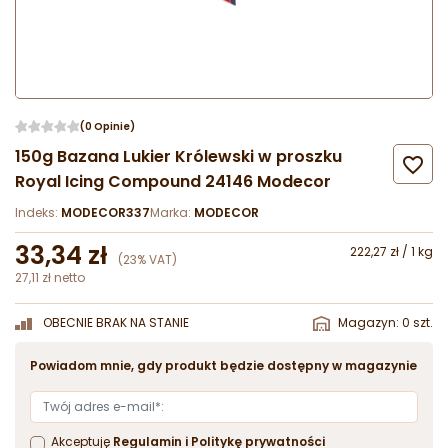
(0 Opinie)
150g Bazana Lukier Królewski w proszku

Royal Icing Compound 24146 Modecor
Indeks:
MODECOR337
Marka:
MODECOR
33,34 zł
222,27 zł / 1 kg
(23% VAT)
27,11 zł netto
OBECNIE BRAK NA STANIE
Magazyn: 0 szt.
Powiadom mnie, gdy produkt będzie dostępny w magazynie
Akceptuję
Regulamin
i
Politykę prywatności