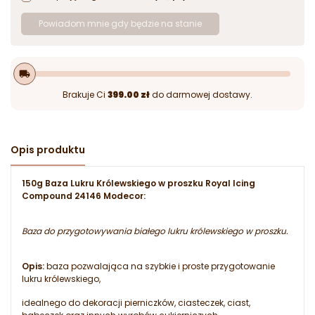
Powiadom mnie gdy będzie na stanie
local_shipping
Brakuje Ci
399.00 zł
do darmowej dostawy.
Opis produktu
150g Baza Lukru Królewskiego w proszku Royal Icing
Compound 24146 Modecor:
Baza do przygotowywania białego lukru królewskiego w proszku.
Opis:
baza pozwalająca na szybkie i proste przygotowanie
lukru królewskiego,
idealnego do dekoracji pierniczków, ciasteczek, ciast,