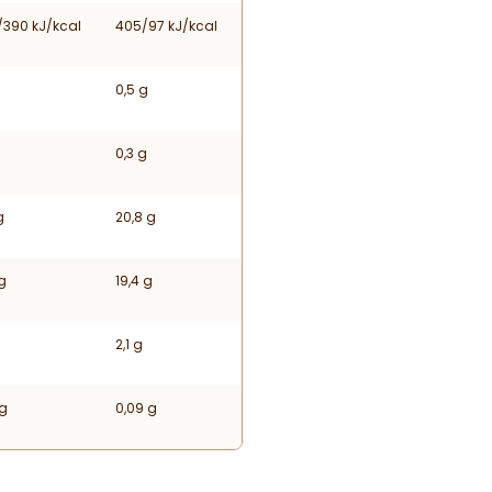
/390 kJ/kcal
405/97 kJ/kcal
0,5 g
0,3 g
g
20,8 g
g
19,4 g
2,1 g
 g
0,09 g