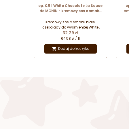
op. 0.5 l White Chocolate La Sauce
o
de MONIN - kremowy sos o smaku
sm
białej czekolady
Min
Kremowy sos o smaku białej
czekolady do wyśmienitej White
Cena
Chocolate Mocha. Idealne
32,29 zł
uzupełnienie napojów kawowych.
64,58 zł / 1l
Doskonały smak i aksamitna
konsystencja. Sos Gourmet to także
Dodaj do koszyka

wysokiej jakości polewa do lodów i
deserów.