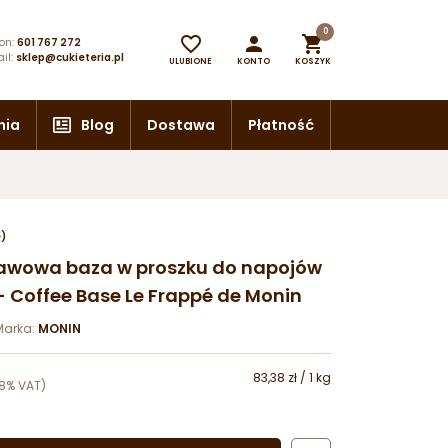
0



on:
601 767 272
il:
sklep@cukieteria.pl
ULUBIONE
KONTO
KOSZYK
nia
Blog
Dostawa
Płatność
e)
 Kawowa baza w proszku do napojów
 Coffee Base Le Frappé de Monin
Marka:
MONIN
83,38 zł / 1 kg
8% VAT)