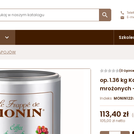
Telef

E-ma
Szkole
NAPOJÓW
(0 Opini
op. 1.36 kg
mrożonych -
Indeks:
MONIN122
113,40 zł
(
105,00 zł netto