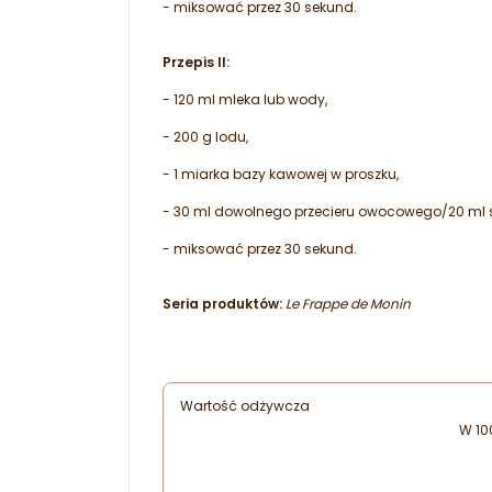
- miksować przez 30 sekund.
Przepis II:
- 120 ml mleka lub wody,
- 200 g lodu,
- 1 miarka bazy kawowej w proszku,
- 30 ml dowolnego przecieru owocowego/20 ml
- miksować przez 30 sekund.
Seria produktów:
Le Frappe de Monin
Wartość odżywcza
W 10