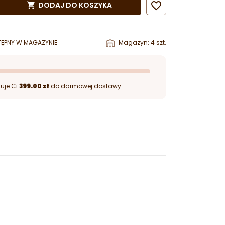

DODAJ DO KOSZYKA

ĘPNY W MAGAZYNIE
Magazyn: 4 szt.
uje Ci
399.00 zł
do darmowej dostawy.