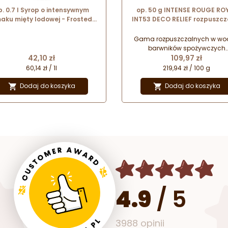
p. 0.7 l Syrop o intensywnym
op. 50 g INTENSE ROUGE RO
aku mięty lodowej - Frosted
INT53 DECO RELIEF rozpuszcz
t Le Sirop de Monin - szklana
w wodzie barwnik spożywcz
butelka
proszku - królewska czerwi
Gama rozpuszczalnych w wo
barwników spożywczych
Cena
Cena
42,10 zł
charakteryzujących się wys
109,97 zł
koncentracją czystej substan
60,14 zł / 1l
219,94 zł / 100 g
barwiącej. Intensywne barwni
formie proszku o niskim
Dodaj do koszyka
Dodaj do koszyka


dozowaniu łatwo rozpuszcza s
płynach i masach. Przeznacz
przede wszystkim do barwie
dekoracji wykonywanych z cuk
izomaltu. Doskonale sprawdzaj
do tworzenia kolorowych
francuskich makaroników.
4.9
/
5
3988 opinii