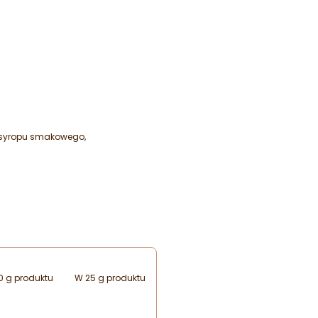
 syropu smakowego,
0 g produktu
W 25 g produktu