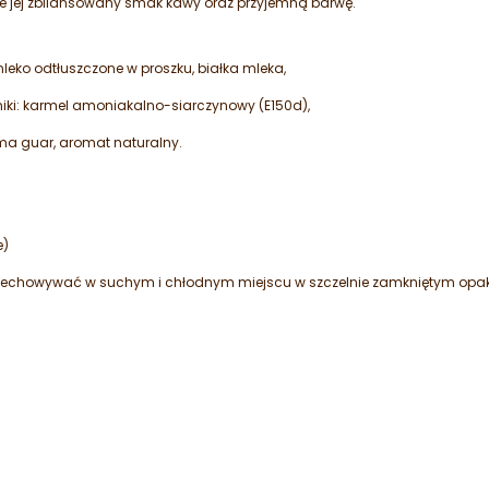
e jej zbilansowany smak kawy oraz przyjemną barwę.
 mleko odtłuszczone w proszku, białka mleka,
niki: karmel amoniakalno-siarczynowy (E150d),
uma guar, aromat naturalny.
e)
rzechowywać w suchym i chłodnym miejscu w szczelnie zamkniętym opa