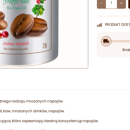
-
+
PRODUKT DOST
local_shipping
Brak
żnego rodzaju mrożonych napojów.
li, kaw, mrożonych drinków, napojów.
lujące, która zapewniają idealną konsystencję napojów.