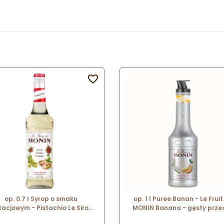

op. 0.7 l Syrop o smaku
op. 1 l Puree Banan - Le Fruit
tacjowym - Pistachio Le Sirop
MONIN Banana - gęsty przec
de Monin - szklana butelka
owocowy do napojów i dese