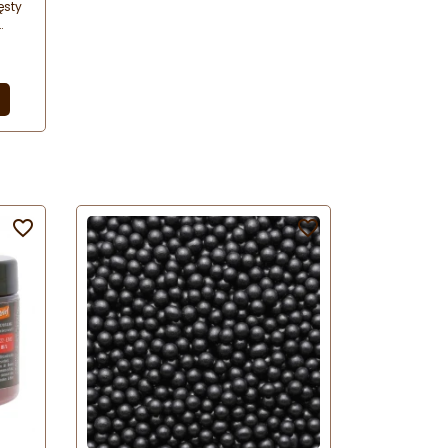
ęsty
na
alny
w i
owe
ee od

