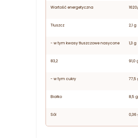
Wartość energetyczna
1620
Tłuszcz
2,1 g
- w tym kwasy tłuszczowe nasycone
1,3 g
83,2
91,0 
- w tym cukry
77,5 
Białko
8,5 g
Sól
0,36