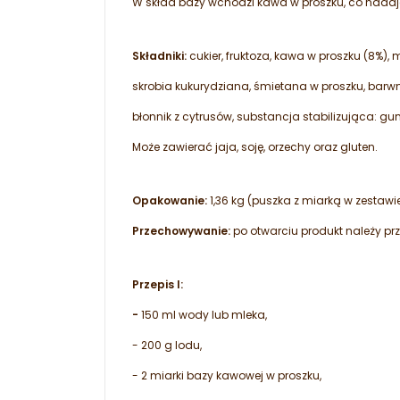
W skład bazy wchodzi kawa w proszku, co nadaj
Składniki:
cukier, fruktoza, kawa w proszku (8%),
skrobia kukurydziana, śmietana w proszku, barw
błonnik z cytrusów, substancja stabilizująca: g
Może zawierać jaja, soję, orzechy oraz gluten.
Opakowanie:
1,36 kg (puszka z miarką w zestawi
Przechowywanie:
po otwarciu produkt należy p
Przepis I:
-
150 ml wody lub mleka,
- 200 g lodu,
- 2 miarki bazy kawowej w proszku,