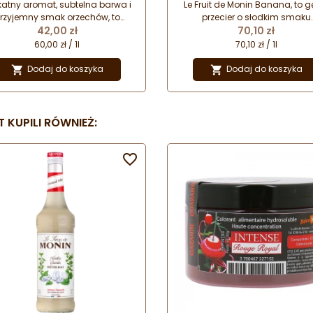
ikatny aromat, subtelna barwa i
Le Fruit de Monin Banana, to g
rzyjemny smak orzechów, to
przecier o słodkim smaku
Cena
Cena
nie syrop pistacjowy. Niezwykle
42,00 zł
dojrzałych bananów. Subtel
70,10 zł
szechstronny i uniwersalny w
barwa i autentyczny smak. Ide
60,00 zł / 1l
70,10 zł / 1l
zastosowaniu. Doskonały
dodatek do napojów, deseró
do orzeźwiających i
śniadań. Twórz własne owoc
Dodaj do koszyka
Dodaj do koszyka


zgrzewających kaw, napojów,
przepisy z wykorzystaniem pur
ków, a także wypieków i deserów.
Monin.
o smaku nie może zabraknąć w
Twojej kawiarni!
 KUPILI RÓWNIEŻ:
