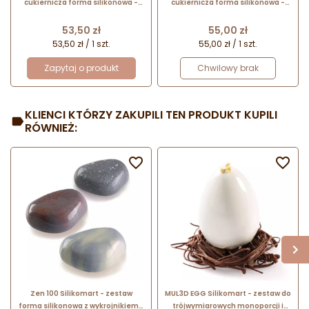
cukiernicza forma silikonowa -
cukiernicza forma silikonowa -
wysokie babeczki - śr. 55 x wys. 60
fantazyjne babeczki - śr. 75 x wys.
mm / poj. 92 ml x 8 porcji
40 mm / poj. 100 ml x 6 porcji
Cena
Cena
53,50 zł
55,00 zł
53,50 zł / 1 szt.
55,00 zł / 1 szt.
Zapytaj o produkt
Chwilowy brak
KLIENCI KTÓRZY ZAKUPILI TEN PRODUKT KUPILI
RÓWNIEŻ:


Zen 100 Silikomart - zestaw
MUL3D EGG Silikomart - zestaw do
forma silikonowa z wykrojnikiem -
trójwymiarowych monoporcji i