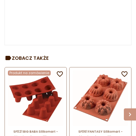
ZOBACZ TAKŻE
Produkt na zamówienie


SF021 BIG BABA Silikomart -
SF061 FANTASY Silikomart -