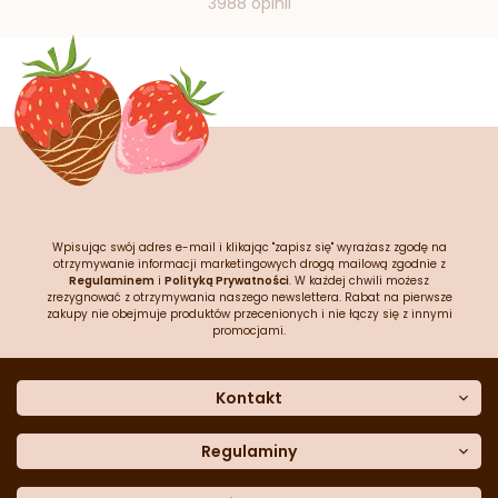
3988 opinii
Wpisując swój adres e-mail i klikając "zapisz się" wyrażasz zgodę na
otrzymywanie informacji marketingowych drogą mailową zgodnie z
Regulaminem
i
Polityką Prywatności
. W każdej chwili możesz
zrezygnować z otrzymywania naszego newslettera. Rabat na pierwsze
zakupy nie obejmuje produktów przecenionych i nie łączy się z innymi
promocjami.
Kontakt
O nas
Dane kontaktowe
Regulaminy
Często zadawane pytania
Regulamin sklepu