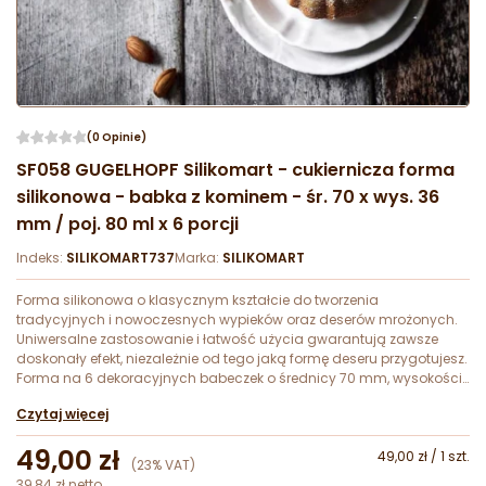
(0 Opinie)
SF058 GUGELHOPF Silikomart - cukiernicza forma
silikonowa - babka z kominem - śr. 70 x wys. 36
mm / poj. 80 ml x 6 porcji
Indeks:
SILIKOMART737
Marka:
SILIKOMART
Forma silikonowa o klasycznym kształcie do tworzenia
tradycyjnych i nowoczesnych wypieków oraz deserów mrożonych.
Uniwersalne zastosowanie i łatwość użycia gwarantują zawsze
doskonały efekt, niezależnie od tego jaką formę deseru przygotujesz.
Forma na 6 dekoracyjnych babeczek o średnicy 70 mm, wysokości
36 mm i pojemności 80 ml.
Czytaj więcej
49,00 zł
49,00 zł / 1 szt.
(23% VAT)
39,84 zł netto