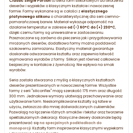
Classic Single Portion
to seria form silikonowych do tworzenia
deserów i wypieków o klasycznym kształcie i nowoczesnej
formie. Formy wykonane są w całości z
elastycznego
platynowego silikonu
o charakterystycznej dla serii ciemno-
pomarańczowej barwie. Materiał wykazuje odporność na
działanie temperatur w zakresie
od (-) 60°C do (+) 230°C
,
dzięki czemu formy są uniwersalne w zastosowaniu.
Przeznaczone są zarówno do pieczenia jak i przygotowywania
mrożonych deserów, dodatkowo formy można poddawać
szokowemu zamrażaniu. Elastyczny materiał gwarantuje
doskonałe odwzorowanie kształtu oraz zapewnia łatwość
wyjmowania wyrobów z formy. Silikon jest również całkowicie
bezpieczny w kontakcie z żywnością. Nie wpływa na smak
wyrobów.
Seria została stworzona z myślą o klasycznych kształtach
deserów prezentowanych w nowoczesnej formie. Wszystkie
formy z serii "siliconflex" mają szerokość 175 mm oraz długość
300 mm. Jednakowe wymiary ułatwiają przechowywanie oraz
użytkowanie form. Nieskomplikowane kształty są łatwe w
użyciu, zwłaszcza dla mniej doświadczonych cukierników.
Pozwalają na łączenie różnych smaków i tekstur oraz tworzenie
spektakularnych dekoracji. Klasyczne desery doskonale będą
prezentować się
na specjalnych podkładkach do
monoporcji
. Kształty form inspirowane klasycznymi wypiekami