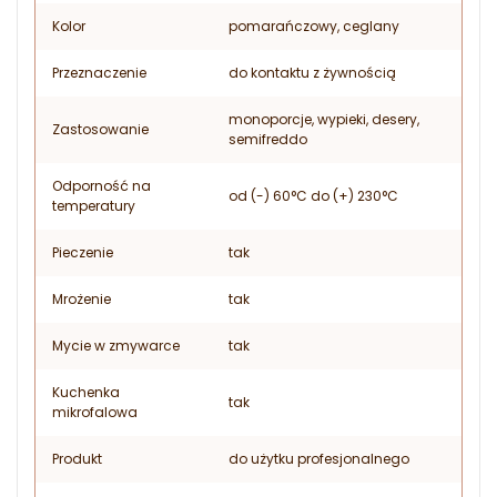
Kolor
pomarańczowy, ceglany
Przeznaczenie
do kontaktu z żywnością
monoporcje, wypieki, desery,
Zastosowanie
semifreddo
Odporność na
od (-) 60°C do (+) 230°C
temperatury
Pieczenie
tak
Mrożenie
tak
Mycie w zmywarce
tak
Kuchenka
tak
mikrofalowa
Produkt
do użytku profesjonalnego