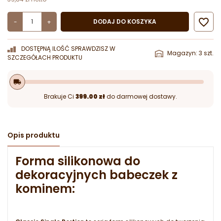

DODAJ DO KOSZYKA
-
+
DOSTĘPNĄ ILOŚĆ SPRAWDZISZ W
Magazyn: 3 szt.
SZCZEGÓŁACH PRODUKTU
local_shipping
Brakuje Ci
399.00 zł
do darmowej dostawy.
Opis produktu
Forma silikonowa do
dekoracyjnych babeczek z
kominem: