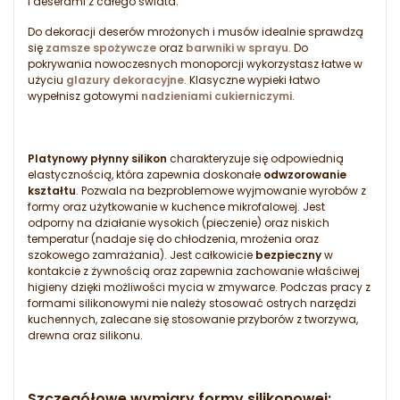
i deserami z całego świata.
Do dekoracji deserów mrożonych i musów idealnie sprawdzą
się
zamsze spożywcze
oraz
barwniki w sprayu
. Do
pokrywania nowoczesnych monoporcji wykorzystasz łatwe w
użyciu
glazury dekoracyjne
. Klasyczne wypieki łatwo
wypełnisz gotowymi
nadzieniami cukierniczymi
.
Platynowy płynny silikon
charakteryzuje się odpowiednią
elastycznością, która zapewnia doskonałe
odwzorowanie
kształtu
. Pozwala na bezproblemowe wyjmowanie wyrobów z
formy oraz użytkowanie w kuchence mikrofalowej. Jest
odporny na działanie wysokich (pieczenie) oraz niskich
temperatur (nadaje się do chłodzenia, mrożenia oraz
szokowego zamrażania). Jest całkowicie
bezpieczny
w
kontakcie z żywnością oraz zapewnia zachowanie właściwej
higieny dzięki możliwości mycia w zmywarce. Podczas pracy z
formami silikonowymi nie należy stosować ostrych narzędzi
kuchennych, zalecane się stosowanie przyborów z tworzywa,
drewna oraz silikonu.
Szczegółowe wymiary formy silikonowej: