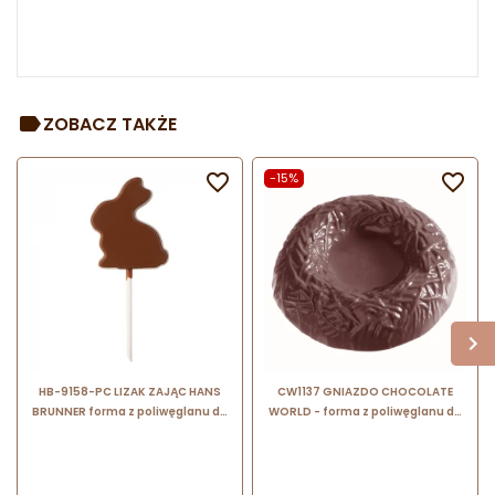
ZOBACZ TAKŻE

-15%

HB-9158-PC LIZAK ZAJĄC HANS
CW1137 GNIAZDO CHOCOLATE
BRUNNER forma z poliwęglanu do
WORLD - forma z poliwęglanu do
lizaków w kształcie zająca
wielkanocnych pralin - śr. 60 x
wys. 13 mm / poj. 30 g x 8 pralin