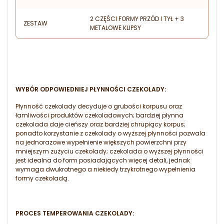
2 CZĘŚCI FORMY PRZÓD I TYŁ + 3
ZESTAW
METALOWE KLIPSY
WYBÓR ODPOWIEDNIEJ PŁYNNOŚCI CZEKOLADY:
Płynność czekolady decyduje o grubości korpusu oraz
łamliwości produktów czekoladowych; bardziej płynna
czekolada daje cieńszy oraz bardziej chrupiący korpus;
ponadto korzystanie z czekolady o wyższej płynności pozwala
na jednorazowe wypełnienie większych powierzchni przy
mniejszym zużyciu czekolady; czekolada o wyższej płynności
jest idealna do form posiadających więcej detali, jednak
wymaga dwukrotnego a niekiedy trzykrotnego wypełnienia
formy czekoladą.
PROCES TEMPEROWANIA CZEKOLADY: