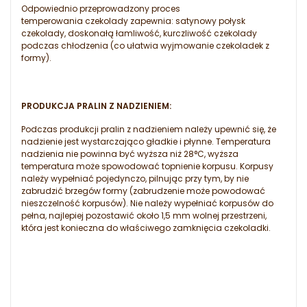
Odpowiednio przeprowadzony proces
temperowania czekolady zapewnia: satynowy połysk
czekolady, doskonałą łamliwość, kurczliwość czekolady
podczas chłodzenia (co ułatwia wyjmowanie czekoladek z
formy).
PRODUKCJA PRALIN Z NADZIENIEM:
Podczas produkcji pralin z nadzieniem należy upewnić się, że
nadzienie jest wystarczająco gładkie i płynne. Temperatura
nadzienia nie powinna być wyższa niż 28°C, wyższa
temperatura może spowodować topnienie korpusu. Korpusy
należy wypełniać pojedynczo, pilnując przy tym, by nie
zabrudzić brzegów formy (zabrudzenie może powodować
nieszczelność korpusów). Nie należy wypełniać korpusów do
pełna, najlepiej pozostawić około 1,5 mm wolnej przestrzeni,
która jest konieczna do właściwego zamknięcia czekoladki.