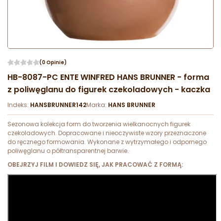
(0 Opinie)
HB-8087-PC ENTE WINFRED HANS BRUNNER - forma
z poliwęglanu do figurek czekoladowych - kaczka
Indeks:
HANSBRUNNER142
Marka:
HANS BRUNNER
Sezonowa kolekcja form do tworzenia wielkanocnych figurek
czekoladowych. Dopracowane i nieoczywiste wzory przeznaczone
do ręcznego formowania. Wykonane z wytrzymałego i odpornego
poliwęglanu o półtransparentnej barwie.
OBEJRZYJ FILM I DOWIEDZ SIĘ, JAK PRACOWAĆ Z FORMĄ: