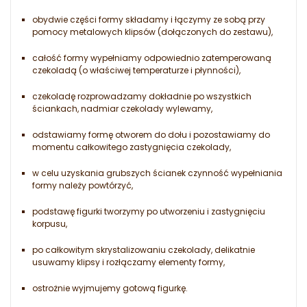
obydwie części formy składamy i łączymy ze sobą przy
pomocy metalowych klipsów (dołączonych do zestawu),
całość formy wypełniamy odpowiednio zatemperowaną
czekoladą (o właściwej temperaturze i płynności),
czekoladę rozprowadzamy dokładnie po wszystkich
ściankach, nadmiar czekolady wylewamy,
odstawiamy formę otworem do dołu i pozostawiamy do
momentu całkowitego zastygnięcia czekolady,
w celu uzyskania grubszych ścianek czynność wypełniania
formy należy powtórzyć,
podstawę figurki tworzymy po utworzeniu i zastygnięciu
korpusu,
po całkowitym skrystalizowaniu czekolady, delikatnie
usuwamy klipsy i rozłączamy elementy formy,
ostrożnie wyjmujemy gotową figurkę.