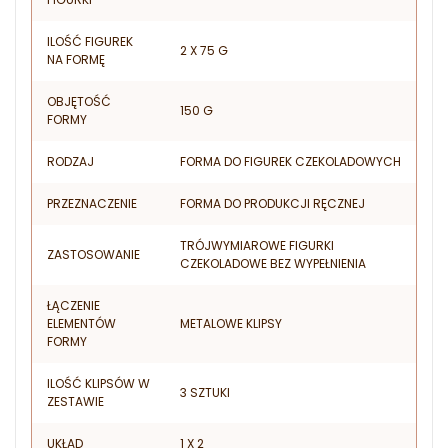
ILOŚĆ FIGUREK
2 X 75 G
NA FORMĘ
OBJĘTOŚĆ
150 G
FORMY
RODZAJ
FORMA DO FIGUREK CZEKOLADOWYCH
PRZEZNACZENIE
FORMA DO PRODUKCJI RĘCZNEJ
TRÓJWYMIAROWE FIGURKI
ZASTOSOWANIE
CZEKOLADOWE BEZ WYPEŁNIENIA
ŁĄCZENIE
ELEMENTÓW
METALOWE KLIPSY
FORMY
ILOŚĆ KLIPSÓW W
3 SZTUKI
ZESTAWIE
UKŁAD
1 X 2