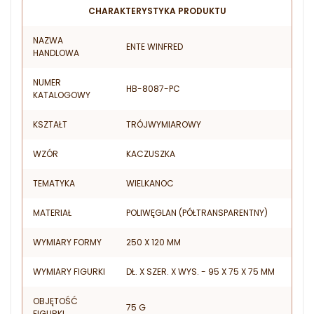
CHARAKTERYSTYKA PRODUKTU
NAZWA
ENTE WINFRED
HANDLOWA
NUMER
HB-8087-PC
KATALOGOWY
KSZTAŁT
TRÓJWYMIAROWY
WZÓR
KACZUSZKA
TEMATYKA
WIELKANOC
MATERIAŁ
POLIWĘGLAN (PÓŁTRANSPARENTNY)
WYMIARY FORMY
250 X 120 MM
WYMIARY FIGURKI
DŁ. X SZER. X WYS. - 95 X 75 X 75 MM
OBJĘTOŚĆ
75 G
FIGURKI