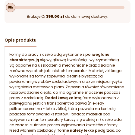
local_shipping
Brakuje Ci
399.00 zł
do darmowej dostawy.
Opis produktu
Formy do pracy z czekoladą wykonane z
poliwęglanu
charakteryzują się
wyjątkową trwałością i wytrzymałością.
Są odporne na uszkodzenia mechaniczne oraz działanie
zarówno wysokich jak i niskich temperatur. Materiał, z którego
wykonane są formy zapewnia idealnie błyszczącą
powierzchnię wyrobów czekoladowych oraz zmniejsza ryzyko
wystąpienia matowych plam. Zapewnia również równomierne
rozprowadzanie ciepła, co ma ogromne znaczenie podczas
pracy z czekoladą.
Dodatkową zaletą
form wykonanych z
poliwęglanu jest ich transparentna barwa (niekiedy
półtransparentna - lekko żółta), która pozwala na kontrolę
podczas formowania kształtów. Ponadto materiał pod
wpływem zmian temperatury kurczy się wolniej niż czekolada,
co znacznie ułatwia proces wyjmowania kształtów z formy.
Przed wlaniem czekolady,
formę należy lekko podgrzać
, co