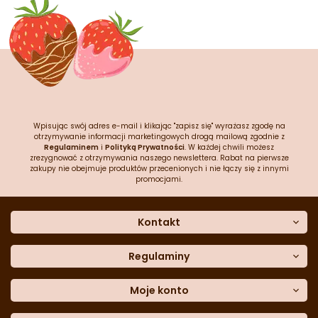
Wpisując swój adres e-mail i klikając "zapisz się" wyrażasz zgodę na
otrzymywanie informacji marketingowych drogą mailową zgodnie z
Regulaminem
i
Polityką Prywatności
. W każdej chwili możesz
zrezygnować z otrzymywania naszego newslettera. Rabat na pierwsze
zakupy nie obejmuje produktów przecenionych i nie łączy się z innymi
promocjami.
Kontakt
O nas
Dane kontaktowe
Regulaminy
Często zadawane pytania
Regulamin sklepu
Sklep stacjonarny
Polityka prywatności
Moje konto
Formularz kontaktowy
Polityka cookies
Załóż konto
Blog