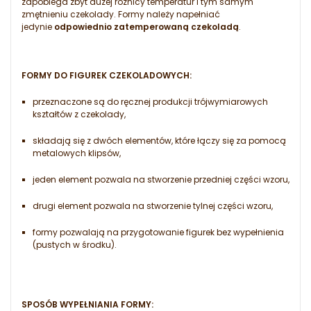
zapobiega zbyt dużej różnicy temperatur i tym samym
zmętnieniu czekolady. Formy należy napełniać
jedynie
odpowiednio zatemperowaną czekoladą
.
FORMY DO FIGUREK CZEKOLADOWYCH:
przeznaczone są do ręcznej produkcji trójwymiarowych
kształtów z czekolady,
składają się z dwóch elementów, które łączy się za pomocą
metalowych klipsów,
jeden element pozwala na stworzenie przedniej części wzoru,
drugi element pozwala na stworzenie tylnej części wzoru,
formy pozwalają na przygotowanie figurek bez wypełnienia
(pustych w środku).
SPOSÓB WYPEŁNIANIA FORMY: