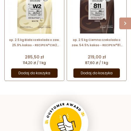
op. 2.5 kg Biała czekolada o zaw.
op. 2.5 kg Ciemna czekolada o
25.9% kakao - RECIPE N°CW2
zaw. 54.5% kakao - RECIPE N°811
Callebaut - nr. kat. CW2NV-E4-
Callebaut - nr. kat. 811-E4-U71
U71
Cena
Cena
285,50 zł
219,00 zł
114,20 zł / 1 kg
87,60 zł / 1 kg
Dodaj do koszyka
Dodaj do koszyka