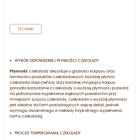
TECHNIKI
WYBÓR ODPOWIEDNIEJ PŁYNNOŚCI CZEKOLADY:
Płynność
czekolady decyduje o grubości korpusu oraz
łamliwości produktów czekoladowych; bardziej płynna
czekolada daje cieńszy oraz bardziej chrupiący korpus;
ponadto korzystanie z czekolady o wyższej płynności pozwala
na jednorazowe wypełnienie większych powierzchni przy
mniejszym zużyciu czekolady; czekolada o wyższej płynności
jest idealna do form posiadających więcej detali, jednak
wymaga dwukrotnego a niekiedy trzykrotnego wypełnienia
formy czekoladą.
PROCES TEMPEROWANIA CZEKOLADY: