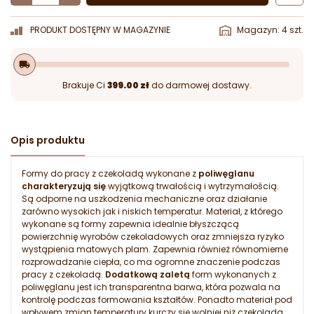
PRODUKT DOSTĘPNY W MAGAZYNIE
Magazyn: 4 szt.
local_shipping
Brakuje Ci
399.00 zł
do darmowej dostawy.
Opis produktu
Formy do pracy z czekoladą wykonane z
poliwęglanu
charakteryzują się
wyjątkową trwałością i wytrzymałością.
Są odporne na uszkodzenia mechaniczne oraz działanie
zarówno wysokich jak i niskich temperatur. Materiał, z którego
wykonane są formy zapewnia idealnie błyszczącą
powierzchnię wyrobów czekoladowych oraz zmniejsza ryzyko
wystąpienia matowych plam. Zapewnia również równomierne
rozprowadzanie ciepła, co ma ogromne znaczenie podczas
pracy z czekoladą.
Dodatkową zaletą
form wykonanych z
poliwęglanu jest ich transparentna barwa, która pozwala na
kontrolę podczas formowania kształtów. Ponadto materiał pod
wpływem zmian temperatury kurczy się wolniej niż czekolada,