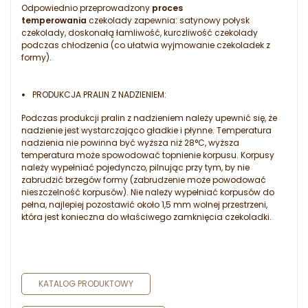
Odpowiednio przeprowadzony
proces
temperowania
czekolady zapewnia: satynowy połysk
czekolady, doskonałą łamliwość, kurczliwość czekolady
podczas chłodzenia (co ułatwia wyjmowanie czekoladek z
formy).
PRODUKCJA PRALIN Z NADZIENIEM:
Podczas produkcji pralin z nadzieniem należy upewnić się, że
nadzienie jest wystarczająco gładkie i płynne. Temperatura
nadzienia nie powinna być wyższa niż 28°C, wyższa
temperatura może spowodować topnienie korpusu. Korpusy
należy wypełniać pojedynczo, pilnując przy tym, by nie
zabrudzić brzegów formy (zabrudzenie może powodować
nieszczelność korpusów). Nie należy wypełniać korpusów do
pełna, najlepiej pozostawić około 1,5 mm wolnej przestrzeni,
która jest konieczna do właściwego zamknięcia czekoladki.
KATALOG PRODUKTOWY