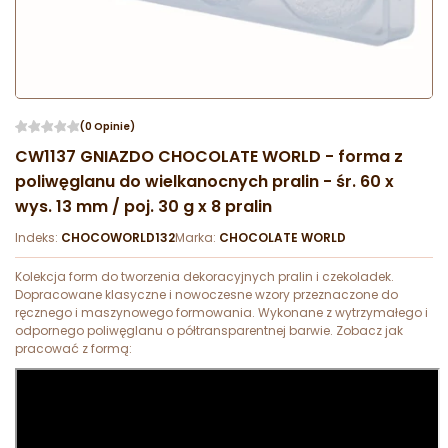
(0 Opinie)
CW1137 GNIAZDO CHOCOLATE WORLD - forma z
poliwęglanu do wielkanocnych pralin - śr. 60 x
wys. 13 mm / poj. 30 g x 8 pralin
Indeks:
CHOCOWORLD132
Marka:
CHOCOLATE WORLD
Kolekcja form do tworzenia dekoracyjnych pralin i czekoladek.
Dopracowane klasyczne i nowoczesne wzory przeznaczone do
ręcznego i maszynowego formowania. Wykonane z wytrzymałego i
odpornego poliwęglanu o półtransparentnej barwie. Zobacz jak
pracować z formą: