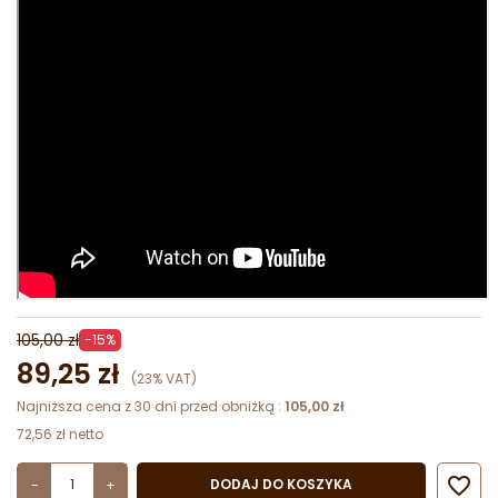
105,00 zł
-15%
89,25 zł
(23% VAT)
Najniższa cena z 30 dni przed obniżką :
105,00 zł
72,56 zł netto

DODAJ DO KOSZYKA
-
+