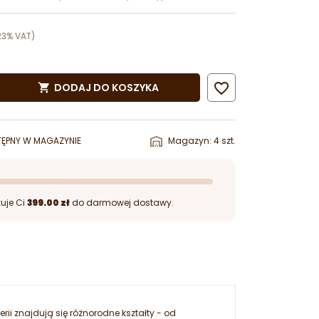
23% VAT)

DODAJ DO KOSZYKA

ĘPNY W MAGAZYNIE
Magazyn: 4 szt.
uje Ci
399.00 zł
do darmowej dostawy.
ii znajdują się różnorodne kształty - od