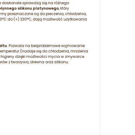
e doskonale sprawdzą się na różnego
płynnego silikonu platynowego
, który
rmy przeznaczone są do pieczenia, chłodzenia,
 60°C do (+) 230°C, dają możliwość użytkowania
ałtu
. Pozwala na bezproblemowe wyjmowanie
 temperatur (nadaje się do chłodzenia, mrożenia
higieny dzięki możliwości mycia w zmywarce.
rów z tworzywa, drewna oraz silikonu.