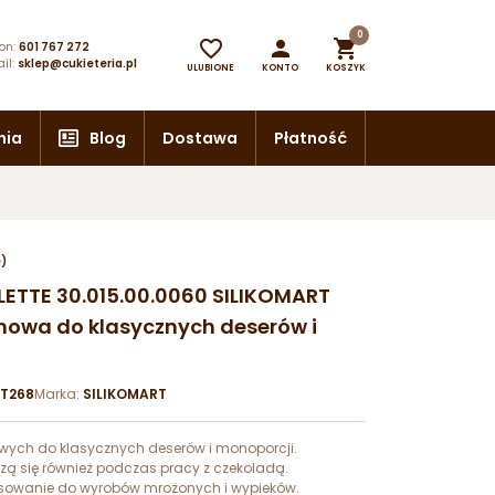
0



on:
601 767 272
il:
sklep@cukieteria.pl
ULUBIONE
KONTO
KOSZYK
nia
Blog
Dostawa
Płatność
e)
LETTE 30.015.00.0060 SILIKOMART
onowa do klasycznych deserów i
RT268
Marka:
SILIKOMART
nowych do klasycznych deserów i monoporcji.
ą się również podczas pracy z czekoladą.
osowanie do wyrobów mrożonych i wypieków.