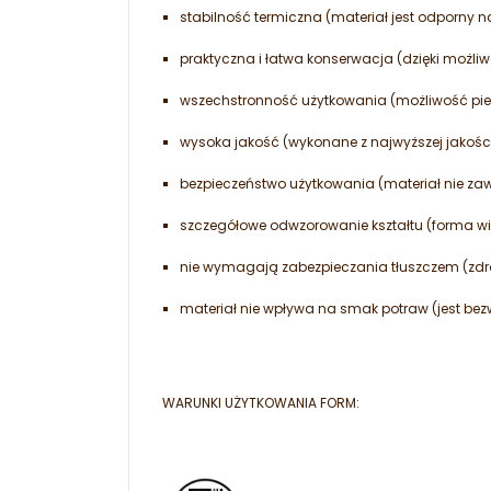
stabilność termiczna (materiał jest odporny n
praktyczna i łatwa konserwacja (dzięki możl
wszechstronność użytkowania (możliwość piec
wysoka jakość (wykonane z najwyższej jakości
bezpieczeństwo użytkowania (materiał nie zawi
szczegółowe odwzorowanie kształtu (forma wi
nie wymagają zabezpieczania tłuszczem (zd
materiał nie wpływa na smak potraw (jest be
WARUNKI UŻYTKOWANIA FORM: