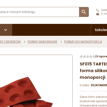
Telef

E-ma
Szkole
ST I DESERÓW
FORMY SILIKONOWE
FORMY DO MONOPORCJI
(0 Opini
SF015 TARTE
forma silik
monoporcji
Indeks:
SILIKOMA
Seria form siliko
Doskonale sprawdz
Uniwersalne zast