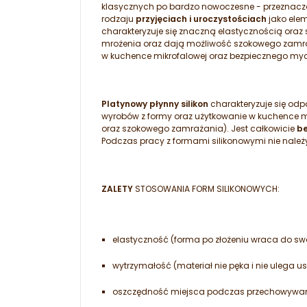
klasycznych po bardzo nowoczesne - przeznaczo
rodzaju
przyjęciach i uroczystościach
jako elem
charakteryzuje się znaczną elastycznością oraz
mrożenia oraz dają możliwość szokowego zamr
w kuchence mikrofalowej oraz bezpiecznego my
Platynowy płynny silikon
charakteryzuje się od
wyrobów z formy oraz użytkowanie w kuchence mik
oraz szokowego zamrażania). Jest całkowicie
be
Podczas pracy z formami silikonowymi nie należ
ZALETY
STOSOWANIA FORM SILIKONOWYCH:
elastyczność (forma po złożeniu wraca do swo
wytrzymałość (materiał nie pęka i nie uleg
oszczędność miejsca podczas przechowywan