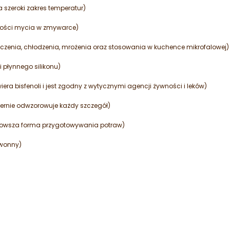
a szeroki zakres temperatur)
iwości mycia w zmywarce)
zenia, chłodzenia, mrożenia oraz stosowania w kuchence mikrofalowej)
 płynnego silikonu)
era bisfenoli i jest zgodny z wytycznymi agencji żywności i leków)
ernie odwzorowuje każdy szczegół)
rowsza forma przygotowywania potraw)
zwonny)