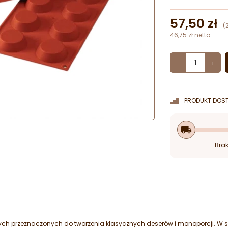
57,50 zł
(
46,75 zł netto
-
+
PRODUKT DOST
local_shipping
Brak
wych przeznaczonych do tworzenia klasycznych deserów i monoporcji. W ser