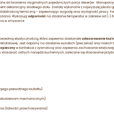
ne do tworzenia oryginalnych pojedynczych porcji deserów. Monoporcj
ent dekoracyjny słodkiego stołu. Zostały wykonane z najwyższej jakości
 stabilnością termiczną - zapewniając wygodę oraz wydajność pracy. Fo
ażania. Wykazują
odporność
na działanie temperatur w zakresie od (-)
cia w zmywarce.
powiednią elastycznością, która zapewnia doskonałe
odwzorowanie kszt
rofalowej. Jest odporny na działanie wysokich (pieczenie) oraz niskich
zpieczny
w kontakcie z żywnością oraz zapewnia zachowanie właściwej 
y stosować ostrych narzędzi kuchennych, zalecane się stosowanie przybo
jego pierwotnego kształtu)
a uszkodzeniom mechanicznym)
ia (łatwość przechowywania)