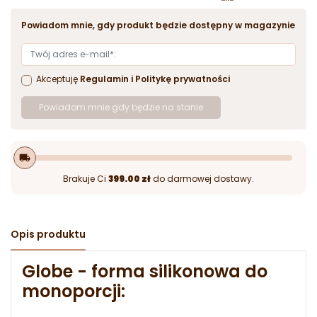
Powiadom mnie, gdy produkt będzie dostępny w magazynie
Akceptuję
Regulamin
i
Politykę prywatności
Powiadom mnie gdy będzie na stanie
local_shipping
Brakuje Ci
399.00 zł
do darmowej dostawy.
Opis produktu
Globe - forma silikonowa do
monoporcji: