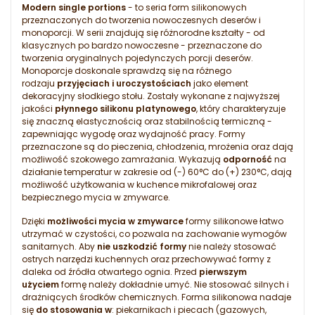
Modern single portions
- to seria form silikonowych
przeznaczonych do tworzenia nowoczesnych deserów i
monoporcji. W serii znajdują się różnorodne kształty - od
klasycznych po bardzo nowoczesne - przeznaczone do
tworzenia oryginalnych pojedynczych porcji deserów.
Monoporcje doskonale sprawdzą się na różnego
rodzaju
przyjęciach i uroczystościach
jako element
dekoracyjny słodkiego stołu. Zostały wykonane z najwyższej
jakości
płynnego silikonu platynowego
, który charakteryzuje
się znaczną elastycznością oraz stabilnością termiczną -
zapewniając wygodę oraz wydajność pracy. Formy
przeznaczone są do pieczenia, chłodzenia, mrożenia oraz dają
możliwość szokowego zamrażania. Wykazują
odporność
na
działanie temperatur w zakresie od (-) 60°C do (+) 230°C, dają
możliwość użytkowania w kuchence mikrofalowej oraz
bezpiecznego mycia w zmywarce.
Dzięki
możliwości mycia w zmywarce
formy silikonowe łatwo
utrzymać w czystości, co pozwala na zachowanie wymogów
sanitarnych. Aby
nie uszkodzić formy
nie należy stosować
ostrych narzędzi kuchennych oraz przechowywać formy z
daleka od źródła otwartego ognia. Przed
pierwszym
użyciem
formę należy dokładnie umyć. Nie stosować silnych i
drażniących środków chemicznych. Forma silikonowa nadaje
się
do stosowania w
: piekarnikach i piecach (gazowych,