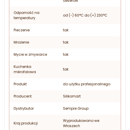
deserów
Odporność na
od (-) 60°C do (+) 230°C
temperatury
Pieczenie
tak
Mrożenie
tak
Mycie w zmywarce
tak
Kuchenka
tak
mikrofalowa
Produkt
do użytku profesjonalnego
Producent
Silikomart
Dystrybutor
Sempre Group
Wyprodukowano we
Kraj produkcji
Włoszech