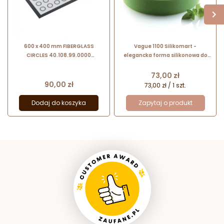
600 x 400 mm FIBERGLASS
Vague 1100 Silikomart -
CIRCLES 40.108.99.0000
elegancka forma silikonowa do
SILIKOMART mata cukiernicza do
ciast i deserów - śr. 200 x wys. 45
makaroników z włókna szklanego
mm / poj. 1100 ml
Cena
73,00 zł
Cena
90,00 zł
73,00 zł / 1 szt.
Dodaj do koszyka
Zapytaj o produkt