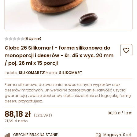
(0 Opinie)
Globe 26 Silikomart - forma silikonowa do

monoporcji i deserów - śr. 45 x wys. 20 mm
/ poj. 26 ml x 15 porcji
Indeks:
SILIKOMART21
Marka:
SILIKOMART
Forma silikonowa do tworzenia nowoczesnych wypieków oraz
deserów mrożonych. Uniwersalne zastosowanie i łatwość użycia
gwarantują zawsze doskonały efekt, niezależnie od tego jaką formę
deseru przygotujesz.
88,18 zł
88,18 zł / 1 szt.
(23% VAT)
71,69 zł netto
OBECNIE BRAK NA STANIE
Magazyn: 0 szt.