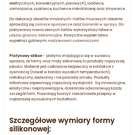
elektrycznych, konwekcyjnych, parowych), lodówce,
zamrażarce, szokówce, kuchence mikrofalowej oraz zmywarce.
Do dekoracji deserów mrożonych i tortów musowych idealnie
sprawdzą się
zamsze spożywcze
oraz
barwniki w sprayu
. Do
pokrywania nowoczesnych tortów wykorzystasz łatwe w
użyciu
glazury dekoracyjne
. Klasyczne wypieki łatwo
wypełnisz gotowymi
nadzieniami cukierniczymi
.
Platynowy silikon
- platyna znajdująca się w surowcu
sprawia, że formy oraz maty silikonowe, to produkty najwyższej
jakości. Materiał jest całkowicie bezpieczny w kontakcie z
żywnością (nawet w bardzo wysokich temperaturach),
nietoksyczny, bezwonny i nie posiada smaku. Produkty
silikonowe zapewniają najwyższą wydajność. Są innowacyjne,
elastyczne i nieprzywierające, doskonale odwzorowują każdy
szczegół form. Pozwalają tworzyć niesamowite przepisy w
najbardziej wyszukanych kształtach.
Szczegółowe wymiary formy
silikonowej: