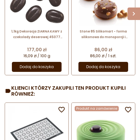
1,1kg Dekoracja ZIARNA KAWY z
Stone 85 Silikomart - forma
czekolady deserowej 45077
silikonowa do monoporcji i
Barbara Decor
deserów - śr. 65 x wys. 30 mm /
poj. 85 ml x 8 porcji
Cena
Cena
177,00 zł
86,00 zł
16,09 zł / 100 g
86,00 zł / 1 szt.
Dodaj do koszyka
Dodaj do koszyka
KLIENCI KTÓRZY ZAKUPILI TEN PRODUKT KUPILI
RÓWNIEŻ:

Produkt na zamówienie
