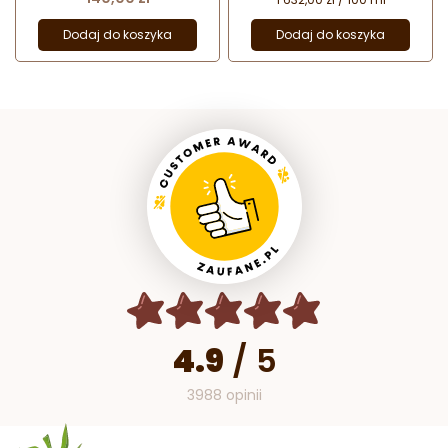
Dodaj do koszyka
Dodaj do koszyka
4.9
/
5
3988 opinii