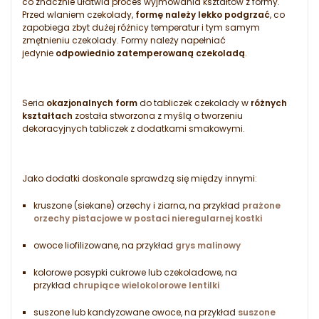
co znacznie ułatwia proces wyjmowania kształtów z formy.
Przed wlaniem czekolady,
formę należy lekko podgrzać
, co
zapobiega zbyt dużej różnicy temperatur i tym samym
zmętnieniu czekolady. Formy należy napełniać
jedynie
odpowiednio zatemperowaną czekoladą
.
Seria
okazjonalnych form
do tabliczek czekolady w
różnych
kształtach
została stworzona z myślą o tworzeniu
dekoracyjnych tabliczek z dodatkami smakowymi.
Jako dodatki doskonale sprawdzą się między innymi:
kruszone (siekane) orzechy i ziarna, na przykład
prażone
orzechy pistacjowe w postaci nieregularnej kostki
owoce liofilizowane, na przykład
grys malinowy
kolorowe posypki cukrowe lub czekoladowe, na
przykład
chrupiące wielokolorowe lentilki
suszone lub kandyzowane owoce, na przykład
suszone