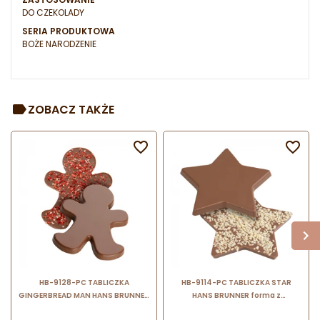
DO CZEKOLADY
SERIA PRODUKTOWA
BOŻE NARODZENIE
ZOBACZ TAKŻE


HB-9128-PC TABLICZKA
HB-9114-PC TABLICZKA STAR
GINGERBREAD MAN HANS BRUNNER
HANS BRUNNER forma z
forma z poliwęglanu do tabliczek
poliwęglanu do tabliczek