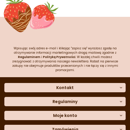
Wpisując swój adres e-mail i klikając "zapisz się" wyrażasz zgodę na
otrzymywanie informacji marketingowych drogą mailową zgodnie z
Regulaminem
i
Polityką Prywatności
. W każdej chwili możesz
zrezygnować z otrzymywania naszego newslettera. Rabat na pierwsze
zakupy nie obejmuje produktów przecenionych i nie łączy się z innymi
promocjami.
Kontakt
O nas
Dane kontaktowe
Regulaminy
Często zadawane pytania
Regulamin sklepu
Sklep stacjonarny
Polityka prywatności
Moje konto
Formularz kontaktowy
Polityka cookies
Załóż konto
Blog
Polityka reklamacji
Zamówienia
Moje dane