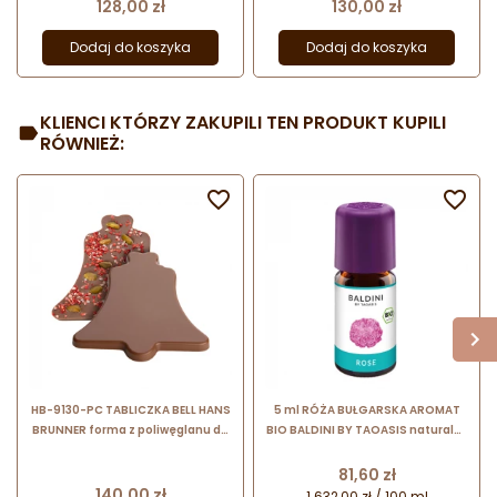
czekolady w kształcie
czekolady w kształcie gwiazdy
Cena
Cena
128,00 zł
130,00 zł
piernikowego ludzika
Dodaj do koszyka
Dodaj do koszyka
KLIENCI KTÓRZY ZAKUPILI TEN PRODUKT KUPILI
RÓWNIEŻ:


HB-9130-PC TABLICZKA BELL HANS
5 ml RÓŻA BUŁGARSKA AROMAT
BRUNNER forma z poliwęglanu do
BIO BALDINI BY TAOASIS naturalny
tabliczek czekolady w kształcie
aromat z czystego olejku
dzwonka
eterycznego
Cena
81,60 zł
Cena
140,00 zł
1 632,00 zł / 100 ml