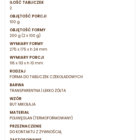
ILOŚĆ TABLICZEK
2
OBJĘTOŚĆ PORCJI
100 g
OBJĘTOŚĆ FORMY
200 g (2 x 100 g)
WYMIARY FORMY
275 x 175 x h 24 mm
WYMIARY PORCJI
116 x 113 x h 10 mm
RODZAJ
FORMA DO TABLICZEK CZEKOLADOWYCH
BARWA
TRANSPARENTNA | LEKKO ŻÓŁTA
WZÓR
BUT MIKOŁAJA
MATERIAŁ
POLIWĘGLAN (TERMOFORMOWANY)
PRZEZNACZENIE
DO KONTAKTU Z ŻYWNOŚCIĄ
ZASTOSOWANIE