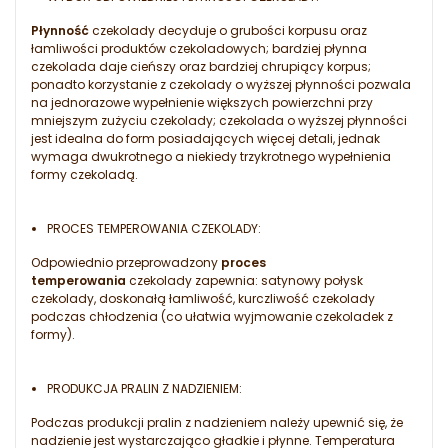
Płynność
czekolady decyduje o grubości korpusu oraz
łamliwości produktów czekoladowych; bardziej płynna
czekolada daje cieńszy oraz bardziej chrupiący korpus;
ponadto korzystanie z czekolady o wyższej płynności pozwala
na jednorazowe wypełnienie większych powierzchni przy
mniejszym zużyciu czekolady; czekolada o wyższej płynności
jest idealna do form posiadających więcej detali, jednak
wymaga dwukrotnego a niekiedy trzykrotnego wypełnienia
formy czekoladą.
PROCES TEMPEROWANIA CZEKOLADY:
Odpowiednio przeprowadzony
proces
temperowania
czekolady zapewnia: satynowy połysk
czekolady, doskonałą łamliwość, kurczliwość czekolady
podczas chłodzenia (co ułatwia wyjmowanie czekoladek z
formy).
PRODUKCJA PRALIN Z NADZIENIEM:
Podczas produkcji pralin z nadzieniem należy upewnić się, że
nadzienie jest wystarczająco gładkie i płynne. Temperatura