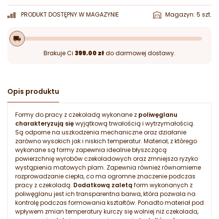
PRODUKT DOSTĘPNY W MAGAZYNIE
Magazyn: 5 szt.
local_shipping
Brakuje Ci
399.00 zł
do darmowej dostawy.
Opis produktu
Formy do pracy z czekoladą wykonane z
poliwęglanu
charakteryzują się
wyjątkową trwałością i wytrzymałością.
Są odporne na uszkodzenia mechaniczne oraz działanie
zarówno wysokich jak i niskich temperatur. Materiał, z którego
wykonane są formy zapewnia idealnie błyszczącą
powierzchnię wyrobów czekoladowych oraz zmniejsza ryzyko
wystąpienia matowych plam. Zapewnia również równomierne
rozprowadzanie ciepła, co ma ogromne znaczenie podczas
pracy z czekoladą.
Dodatkową zaletą
form wykonanych z
poliwęglanu jest ich transparentna barwa, która pozwala na
kontrolę podczas formowania kształtów. Ponadto materiał pod
wpływem zmian temperatury kurczy się wolniej niż czekolada,