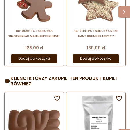
HB-9128-PC TABLICZKA
HB-9114-PC TABLICZKA STAR
GINGERBREAD MAN HANS BRUNNER
HANS BRUNNER forma z
forma z poliwęglanu do tabliczek
poliwęglanu do tabliczek
czekolady w kształcie
czekolady w kształcie gwiazdy
Cena
Cena
128,00 zł
130,00 zł
piernikowego ludzika
Dodaj do koszyka
Dodaj do koszyka
KLIENCI KTÓRZY ZAKUPILI TEN PRODUKT KUPILI
RÓWNIEŻ:

