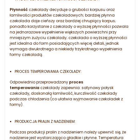
Płynność
czekolady decyduje o grubości korpusu oraz
łamliwości produktów czekoladowych; bardziej płynna
czekolada daje cieńszy oraz bardziej chrupiący korpus;
ponadto korzystanie z czekolady o wyższej płynności pozwala
na jednorazowe wypełnienie większych powierzchni przy
mniejszym zużyciu czekolady; czekolada o wyższej płynności
jest idealna do form posiadających więcej detali, jednak
wymaga dwukrotnego a niekiedy trzykrotnego wypełnienia
formy czekoladą.
PROCES TEMPEROWANIA CZEKOLADY:
Odpowiednio przeprowadzony
proces
temperowania
czekolady zapewnia: satynowy połysk
czekolady, doskonałą łamliwość, kurczliwość czekolady
podczas chłodzenia (co ułatwia wyjmowanie czekoladek z
formy).
PRODUKCJA PRALIN Z NADZIENIEM:
Podczas produkcji pralin z nadzieniem należy upewnić się, że
nadzienie jest wystarczająco gładkie i płynne. Temperatura