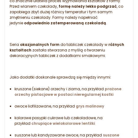
co znacznie ułatwia proces wyjmowania kształtów z formy.
Przed wlaniem czekolady,
formę należy lekko podgrzać
, co
zapobiega zbyt dużej różnicy temperatur i tym samym
zmętnieniu czekolady. Formy należy napełniać
jedynie
odpowiednio zatemperowaną czekoladą
.
Seria
okazjonalnych form
do tabliczek czekolady w
różnych
kształtach
została stworzona z myślą o tworzeniu
dekoracyjnych tabliczek z dodatkami smakowymi.
Jako dodatki doskonale sprawdzą się między innymi:
kruszone (siekane) orzechy i ziarna, na przykład
prażone
orzechy pistacjowe w postaci nieregularnej kostki
owoce liofilizowane, na przykład
grys malinowy
kolorowe posypki cukrowe lub czekoladowe, na
przykład
chrupiące wielokolorowe lentilki
suszone lub kandyzowane owoce, na przykład
suszone