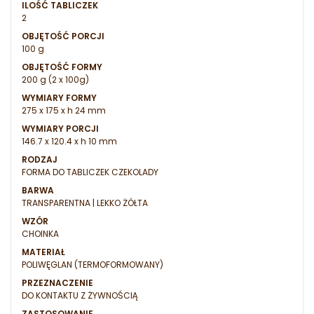
ILOŚĆ TABLICZEK
2
OBJĘTOŚĆ PORCJI
100 g
OBJĘTOŚĆ FORMY
200 g (2 x 100g)
WYMIARY FORMY
275 x 175 x h 24 mm
WYMIARY PORCJI
146.7 x 120.4 x h 10 mm
RODZAJ
FORMA DO TABLICZEK CZEKOLADY
BARWA
TRANSPARENTNA | LEKKO ŻÓŁTA
WZÓR
CHOINKA
MATERIAŁ
POLIWĘGLAN (TERMOFORMOWANY)
PRZEZNACZENIE
DO KONTAKTU Z ŻYWNOŚCIĄ
ZASTOSOWANIE