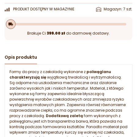
PRODUKT DOSTĘPNY W MAGAZYNIE
Magazyn: 7 szt.
local_shipping
Brakuje Ci
399.00 zł
do darmowej dostawy.
Opis produktu
Formy do pracy z czekoladą wykonane z
poliwęglanu
charakteryzują się
wyjątkową trwałością i wytrzymałością.
Są odporne na uszkodzenia mechaniczne oraz działanie
zarówno wysokich jak i niskich temperatur. Materiał, z którego
wykonane są formy zapewnia idealnie błyszczącą
powierzchnię wyrobów czekoladowych oraz zmniejsza ryzyko
wystąpienia matowych plam. Zapewnia również równomierne
rozprowadzanie ciepła, co ma ogromne znaczenie podczas
pracy z czekoladą.
Dodatkową zaletą
form wykonanych z
poliwęglanu jest ich transparentna barwa, która pozwala na
kontrolę podczas formowania kształtów. Ponadto materiał pod
wpływem zmian temperatury kurczy się wolniej niż czekolada,