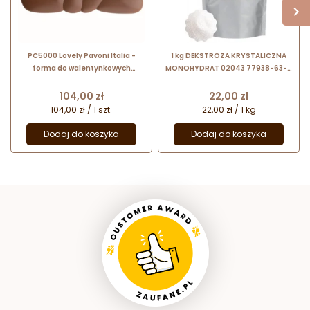
PC5000 Lovely Pavoni Italia -
1 kg DEKSTROZA KRYSTALICZNA
forma do walentynkowych
MONOHYDRAT 02043 77938-63-7
tabliczek czekolady - dł. 150 x
Cargill
szer. 76 x wys. 10 mm / poj. 100 g
Cena
Cena
104,00 zł
22,00 zł
104,00 zł / 1 szt.
22,00 zł / 1 kg
Dodaj do koszyka
Dodaj do koszyka