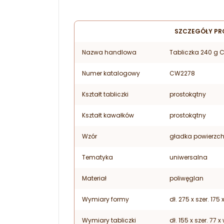
SZCZEGÓŁY PR
Nazwa handlowa
Tabliczka 240 g
Numer katalogowy
CW2278
Kształt tabliczki
prostokątny
Kształt kawałków
prostokątny
Wzór
gładka powierzc
Tematyka
uniwersalna
Materiał
poliwęglan
Wymiary formy
dł. 275 x szer. 17
Wymiary tabliczki
dł. 155 x szer. 77 