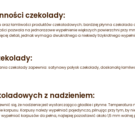
nności czekolady:
 oraz łamliwości produktów czekoladowych; bardziej płynna czekolada da
ności pozwala na jednorazowe wypełnienie większych powierzchni przy mn
ięcej detali, jednak wymaga dwukrotnego a niekiedy trzykrotnego wypełn
ekolady:
ia czekolady zapewnia: satynowy połysk czekolady, doskonałą łamliwo
koladowych z nadzieniem:
wnić się, że nadzienie jest wystarczająco gładkie i płynne. Temperatura
orpusu. Korpusy należy wypełniać pojedynczo, pilnując przy tym, by n
ypełniać korpusów do pełna, najlepiej pozostawić około 1,5 mm wolnej pr