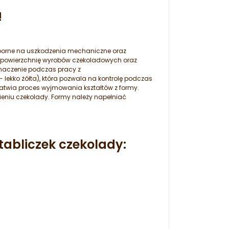
!
dporne na uszkodzenia mechaniczne oraz
cą powierzchnię wyrobów czekoladowych oraz
naczenie podczas pracy z
 lekko żółta), która pozwala na kontrolę podczas
łatwia proces wyjmowania kształtów z formy.
ieniu czekolady. Formy należy napełniać
abliczek czekolady: