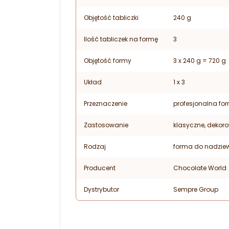
Objętość tabliczki
240 g
Ilość tabliczek na formę
3
Objętość formy
3 x 240 g = 720 g
Układ
1 x 3
Przeznaczenie
profesjonalna fo
Zastosowanie
klasyczne, dekor
Rodzaj
forma do nadziew
Producent
Chocolate World
Dystrybutor
Sempre Group