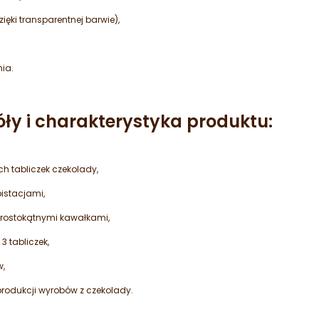
ęki transparentnej barwie),
ia.
óły i charakterystyka produktu:
h tabliczek czekolady,
istacjami,
 prostokątnymi kawałkami,
 tabliczek,
w,
rodukcji wyrobów z czekolady.