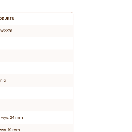
ODUKTU
 CW2278
hnia
5 x wys. 24 mm
x wys. 19 mm