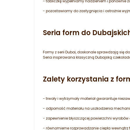
- tabliczkę wypełniamy nadzieniem i ponownie
- pozostawiamy do zastygnięcia i ostrożnie wyj
Seria form do Dubajskic
Formy z serii Dubai, doskonale sprawdzają się d
Seria inspirowana klasyczną Dubajską czekolad
Zalety korzystania z for
- trwały i wytrzymały materiał gwarantuje nieza
- odporność materiału na uszkodzenia mechanicz
- zapewnienie błyszczącej powierzchni wyrobów
- równomierne rozprowadzanie ciepła wewnątrz 