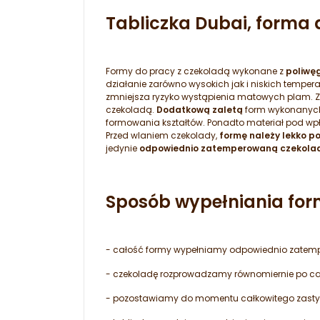
Tabliczka Dubai, forma 
Formy do pracy z czekoladą wykonane z
poliwęg
działanie zarówno wysokich jak i niskich tempe
zmniejsza ryzyko wystąpienia matowych plam. 
czekoladą.
Dodatkową zaletą
form wykonanych z
formowania kształtów. Ponadto materiał pod wpł
Przed wlaniem czekolady,
formę należy lekko p
jedynie
odpowiednio zatemperowaną czekola
Sposób wypełniania for
- całość formy wypełniamy odpowiednio zatempe
- czekoladę rozprowadzamy równomiernie po cał
- pozostawiamy do momentu całkowitego zastyg