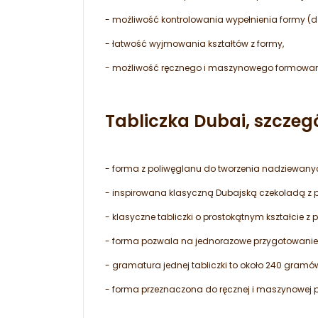
- możliwość kontrolowania wypełnienia formy (dzi
- łatwość wyjmowania kształtów z formy,
- możliwość ręcznego i maszynowego formowan
Tabliczka Dubai, szczeg
- forma z poliwęglanu do tworzenia nadziewanyc
- inspirowana klasyczną Dubajską czekoladą z p
- klasyczne tabliczki o prostokątnym kształcie z
- forma pozwala na jednorazowe przygotowanie 3
- gramatura jednej tabliczki to około 240 gramó
- forma przeznaczona do ręcznej i maszynowej p