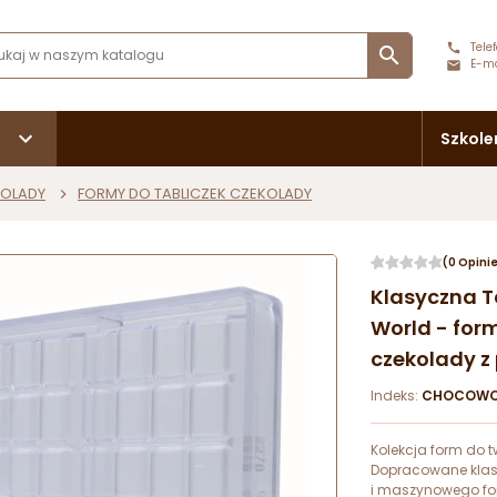
Telef

E-ma
Szkole
KOLADY
FORMY DO TABLICZEK CZEKOLADY
(0 Opini
Klasyczna T
World - for
czekolady z 
Indeks:
CHOCOWO
Kolekcja form do t
Dopracowane klas
i maszynowego fo