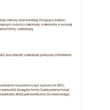
je cieńszy oraz bardziej chrupiący korpus;
iejszym zużyciu czekolady; czekolada o wyższej
ienia formy czekoladą.
ść, kurczliwość czekolady podczas chłodzenia
 nadzienia nie powinna być wyższa niż 28°C,
ie zabrudzić brzegów formy (zabrudzenie może
zestrzeni, która jest konieczna do właściwego