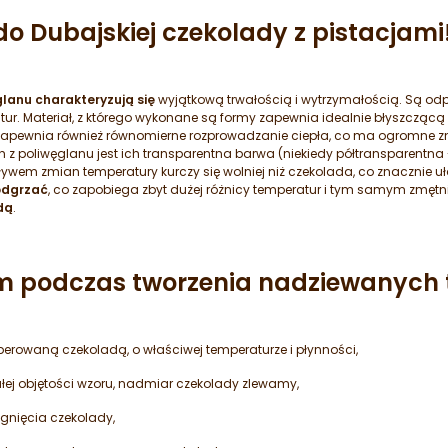
do Dubajskiej czekolady z pistacjami
lanu charakteryzują się
wyjątkową trwałością i wytrzymałością. Są o
ratur. Materiał, z którego wykonane są formy zapewnia idealnie błyszczą
Zapewnia również równomierne rozprowadzanie ciepła, co ma ogromne z
 poliwęglanu jest ich transparentna barwa (niekiedy półtransparentna -
ywem zmian temperatury kurczy się wolniej niż czekolada, co znacznie u
odgrzać
, co zapobiega zbyt dużej różnicy temperatur i tym samym zmętn
dą
.
m podczas tworzenia nadziewanych t
rowaną czekoladą, o właściwej temperaturze i płynności,
ej objętości wzoru, nadmiar czekolady zlewamy,
nięcia czekolady,