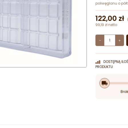
poliwęglanu o półt
122,00 zł
99,19 zł netto
-
+
DOSTĘPNĄ ILO
PRODUKTU
local_shipping
Brak