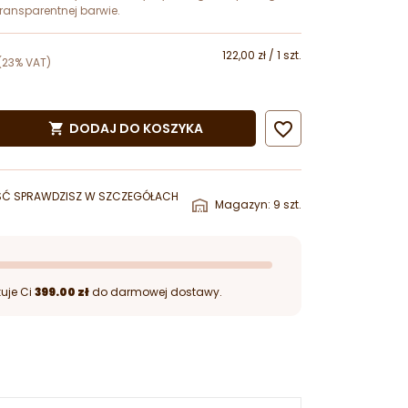
ransparentnej barwie.
122,00 zł / 1 szt.
(23% VAT)

DODAJ DO KOSZYKA

ŚĆ SPRAWDZISZ W SZCZEGÓŁACH
Magazyn: 9 szt.
uje Ci
399.00 zł
do darmowej dostawy.