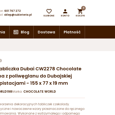
0



on:
601 767 272
il:
sklep@cukieteria.pl
ULUBIONE
KONTO
KOSZYK
nia
Blog
Dostawa
Płatność
e)
abliczka Dubai CW2278 Chocolate
ma z poliwęglanu do Dubajskiej
pistacjami - 155 x 77 x 19 mm
RLD198
Marka:
CHOCOLATE WORLD
worzenia dekoracyjnych tabliczek czekolady.
yczne i nowoczesne wzory przeznaczone do ręcznego
rmowania. Wykonane z wytrzymałego i odpornego