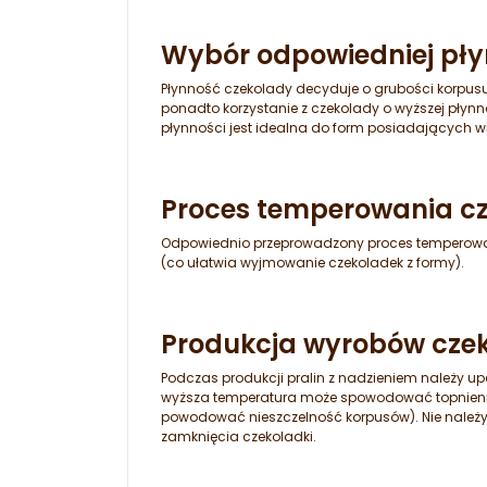
Wybór odpowiedniej pły
Płynność czekolady decyduje o grubości korpusu
ponadto korzystanie z czekolady o wyższej płyn
płynności jest idealna do form posiadających w
Proces temperowania cz
Odpowiednio przeprowadzony proces temperowan
(co ułatwia wyjmowanie czekoladek z formy).
Produkcja wyrobów cze
Podczas produkcji pralin z nadzieniem należy upe
wyższa temperatura może spowodować topnienie k
powodować nieszczelność korpusów). Nie należy w
zamknięcia czekoladki.