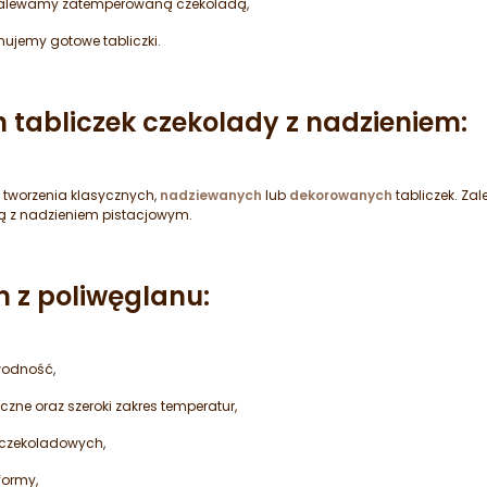
 zalewamy zatemperowaną czekoladą,
mujemy gotowe tabliczki.
h tabliczek czekolady z nadzieniem:
o tworzenia klasycznych,
nadziewanych
lub
dekorowanych
tabliczek. Zal
ą z nadzieniem pistacjowym.
m z poliwęglanu:
wodność,
ne oraz szeroki zakres temperatur,
 czekoladowych,
formy,