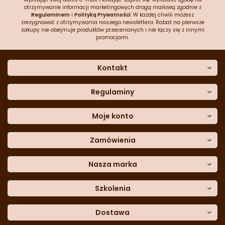
otrzymywanie informacji marketingowych drogą mailową zgodnie z
Regulaminem
i
Polityką Prywatności
. W każdej chwili możesz
zrezygnować z otrzymywania naszego newslettera. Rabat na pierwsze
zakupy nie obejmuje produktów przecenionych i nie łączy się z innymi
promocjami.
Kontakt
O nas
Dane kontaktowe
Regulaminy
Często zadawane pytania
Regulamin sklepu
Sklep stacjonarny
Polityka prywatności
Moje konto
Formularz kontaktowy
Polityka cookies
Załóż konto
Blog
Polityka reklamacji
Zamówienia
Moje dane
Polityka zwrotów
Historia zamówień
e-mail:
Sposoby dostawy
sklep@cukieteria.pl
Dostępność cyfrowa
Lista ulubionych
telefon:
Metody płatności
Nasza marka
601 767 272
Moje rabaty
Dane do przelewu
Sempre Group
Formularz
reklamacji
Trio Gelato
Szkolenia
Formularz
zwrotu
CDN
Warsaw
Academy of Pastry Arts
Wroclaw
Academy of Baker Arts
Dostawa
Darmowy
odbiór osobisty