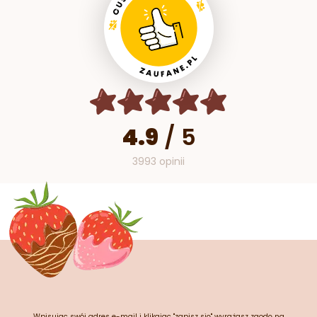
4.9
/
5
3993 opinii
Wpisując swój adres e-mail i klikając "zapisz się" wyrażasz zgodę na