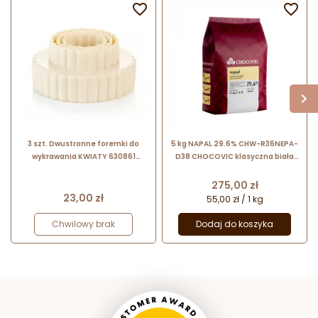


3 szt. Dwustronne foremki do
5 kg NAPAL 29.6% CHW-R36NEPA-
wykrawania KWIATY 630861
D38 CHOCOVIC klasyczna biała
Delicia Tescoma
czekolada easymelt
Cena
275,00 zł
Cena
23,00 zł
55,00 zł / 1 kg
Chwilowy brak
Dodaj do koszyka