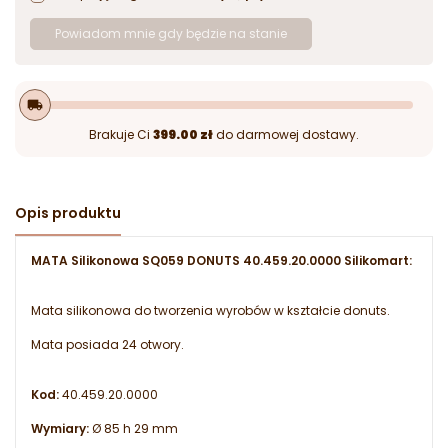
Powiadom mnie gdy będzie na stanie
local_shipping
Brakuje Ci
399.00 zł
do darmowej dostawy.
Opis produktu
MATA Silikonowa SQ059 DONUTS 40.459.20.0000 Silikomart:
Mata silikonowa do tworzenia wyrobów w kształcie donuts.
Mata posiada 24 otwory.
Kod:
40.459.20.0000
Wymiary:
Ø 85 h 29 mm