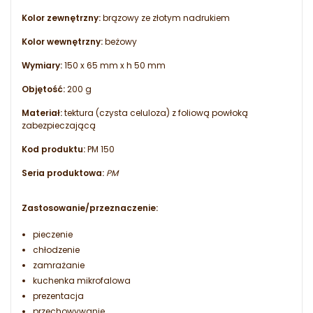
Kolor zewnętrzny:
brązowy ze złotym nadrukiem
Kolor wewnętrzny:
beżowy
Wymiary:
150 x 65 mm x h 50 mm
Objętość:
200 g
Materiał:
tektura (czysta celuloza) z foliową powłoką
zabezpieczającą
Kod produktu:
PM 150
Seria produktowa:
PM
Zastosowanie/przeznaczenie:
pieczenie
chłodzenie
zamrażanie
kuchenka mikrofalowa
prezentacja
przechowywanie