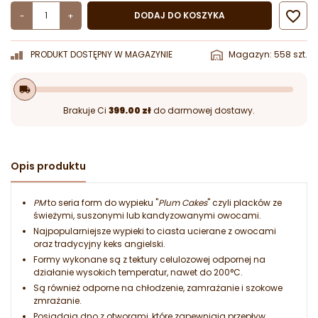

DODAJ DO KOSZYKA
-
+
PRODUKT DOSTĘPNY W MAGAZYNIE
Magazyn: 558 szt.
local_shipping
Brakuje Ci
399.00 zł
do darmowej dostawy.
Opis produktu
PM
to seria form do wypieku "
Plum Cakes
" czyli placków ze
świeżymi, suszonymi lub kandyzowanymi owocami.
Najpopularniejsze wypieki to ciasta ucierane z owocami
oraz tradycyjny keks angielski.
Formy wykonane są z tektury celulozowej odpornej na
działanie wysokich temperatur, nawet do 200°C.
Są również odporne na chłodzenie, zamrażanie i szokowe
zmrażanie.
Posiadają dno z otworami, które zapewniają przepływ