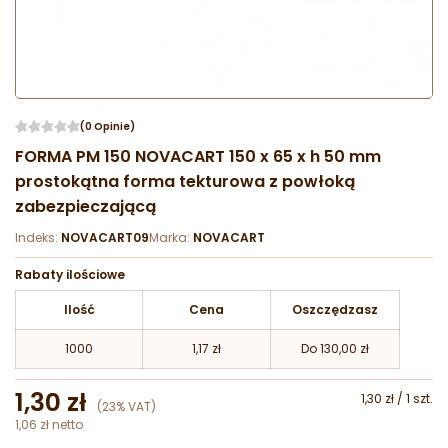
(0 Opinie)
FORMA PM 150 NOVACART 150 x 65 x h 50 mm
prostokątna forma tekturowa z powłoką
zabezpieczającą
Indeks:
NOVACART09
Marka:
NOVACART
Rabaty ilościowe
Ilość
Cena
Oszczędzasz
1000
1,17 zł
Do 130,00 zł
1,30 zł
1,30 zł / 1 szt.
(23% VAT)
1,06 zł netto