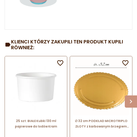
KLIENCI KTÓRZY ZAKUPILI TEN PRODUKT KUPILI
RÓWNIEŻ:


25 szt. BIAŁE Kubki 130 ml
∅ 32 cm PODKŁAD MICROTRIPLO
papierowe do lodów Kram
ZŁOTY z karbowanym brzegiem
wysokość ok. 4 mm