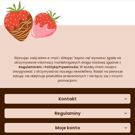
Wpisując swój adres e-mail i klikając "zapisz się" wyrażasz zgodę na
otrzymywanie informacji marketingowych drogą mailową zgodnie z
Regulaminem
i
Polityką Prywatności
. W każdej chwili możesz
zrezygnować z otrzymywania naszego newslettera. Rabat na pierwsze
zakupy nie obejmuje produktów przecenionych i nie łączy się z innymi
promocjami.
Kontakt
O nas
Dane kontaktowe
Regulaminy
Często zadawane pytania
Regulamin sklepu
Sklep stacjonarny
Polityka prywatności
Moje konto
Formularz kontaktowy
Polityka cookies