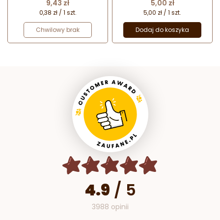
Cena
Cena
9,43 zł
5,00 zł
0,38 zł / 1 szt.
5,00 zł / 1 szt.
Chwilowy brak
Dodaj do koszyka
4.9
/
5
3988 opinii