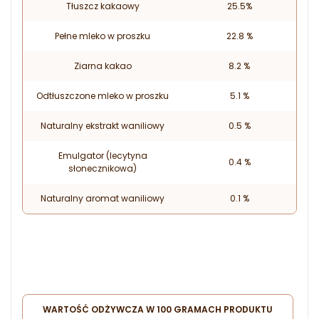
Tłuszcz kakaowy
25.5%
Pełne mleko w proszku
22.8 %
Ziarna kakao
8.2 %
Odtłuszczone mleko w proszku
5.1 %
Naturalny ekstrakt waniliowy
0.5 %
Emulgator (lecytyna
0.4 %
słonecznikowa)
Naturalny aromat waniliowy
0.1 %
WARTOŚĆ ODŻYWCZA W 100 GRAMACH PRODUKTU