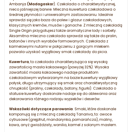
Ambanja
(Madagaskar
). Czekolada o charakterystycznej,
nieco jaśniejszej barwie. Mleczna kuwertura czekoladowa o
średniej płynności i uniwersalnym zastosowaniu. Idealnie
sprawdzi się jako baza do polew i glazur czekoladowych,
klasycznych kremów, musów i ganache. Z mleczną czekoladą
Single Origin przygotujesz także aromatyczne lody i sorbety.
Aksamitna mleczna czekolada sprawdzi się także do pralin,
batonów i innych wyrobów formowanych. Czekolada z
karmelowymi nutami w połączeniu z gorącym mlekiem
pozwala uzyskać wyjątkowy smak czekolady do picia.
Kuwertura
, to czekolada charakteryzująca się wysoką
zawartością masła kakaowego (powyżej 32%). Wysoka
zawartość masła kakaowego nadaje produktom
czekoladowym wytwarzanym na bazie kuwertury wyjątkowy
połysk, długo utrzymujący się smak oraz charakterystyczną
chrupkość (praliny, czekolady, batony, figurki). Czekolada o
statusie kuwertury doskonale nadaje się do oblewania oraz
dekorowania różnego rodzaju wypieków i deserów.
Wskazówki dotyczące parowania
. Smaki, które doskonale
komponują się z mleczną czekoladą Tanariva, to: owoce
cytrusowe (grejpfrut, mandarynka, pomarańcza), maliny,
kawa, anyż gwiaździsty, wanilia, karmel z solonym masłem.