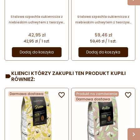
Stalowa szpachla cukiernicza z
Stalowa szpachla cukiernicza z
niebieskim uchwytem z tworzywa
niebieskim uchwytem z tworzywa
- dł. 24.5 x szer. 8 cm - nr. kat.
- dł. 24.5 x szer. 12 cm - nr. kat.
68675 Thermohauser
68695 Thermohauser
Cena
Cena
42,95 zł
59,46 zł
42,95 zł / 1 szt.
59,46 zł / 1 szt.
Dodaj do koszyka
Dodaj do koszyka
KLIENCI KTÓRZY ZAKUPILI TEN PRODUKT KUPILI
RÓWNIEŻ:
Darmowa dostawa

Produkt na zamówienie

Darmowa dostawa