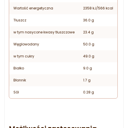
Wartość energetyczna
2358 kJ/566 kcal
Tłuszcz
36.0 g
w tym nasycone kwasy tłuszczowe
23.4 g
Węglowodany
50.0 g
w tym cukry
49.0 g
Białko
9.0 g
Błonnik
1.7 g
Sól
0.28 g