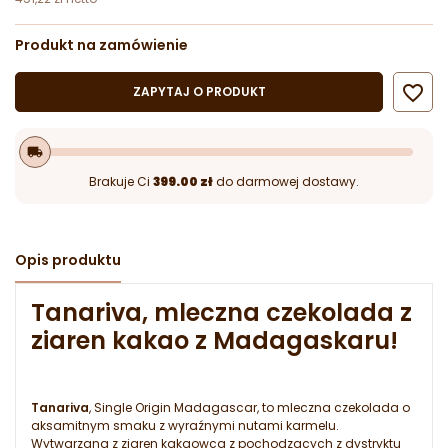
Produkt na zamówienie

ZAPYTAJ O PRODUKT
local_shipping
Brakuje Ci
399.00 zł
do darmowej dostawy.
Opis produktu
Tanariva, mleczna czekolada z
ziaren kakao z Madagaskaru!
Tanariva
, Single Origin Madagascar, to mleczna czekolada o
aksamitnym smaku z wyraźnymi nutami karmelu.
Wytwarzana z ziaren kakaowca z pochodzących z dystryktu