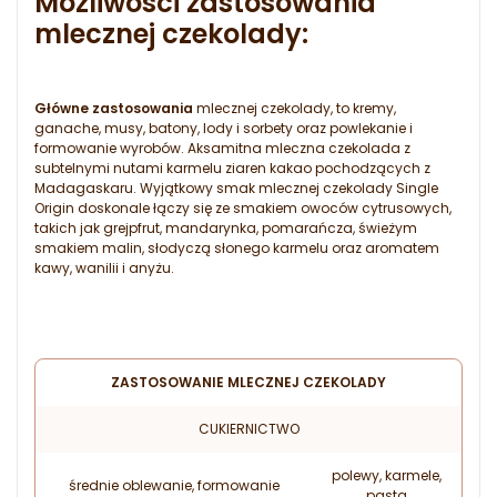
Możliwości zastosowania
mlecznej czekolady:
Główne zastosowania
mlecznej czekolady, to kremy,
ganache, musy, batony, lody i sorbety oraz powlekanie i
formowanie wyrobów. Aksamitna mleczna czekolada z
subtelnymi nutami karmelu ziaren kakao pochodzących z
Madagaskaru. Wyjątkowy smak mlecznej czekolady Single
Origin doskonale łączy się ze smakiem owoców cytrusowych,
takich jak grejpfrut, mandarynka, pomarańcza, świeżym
smakiem malin, słodyczą słonego karmelu oraz aromatem
kawy, wanilii i anyżu.
ZASTOSOWANIE MLECZNEJ CZEKOLADY
CUKIERNICTWO
polewy, karmele,
średnie oblewanie, formowanie
pasta