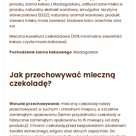
proszku, ziarna kakao z Madagaskaru, odtłuszczone mleko w
proszku, naturalny ekstrakt waniliowy, emulgator: lecytyna
słonecznikowa (E322), naturalny aromat waniliowy; produkt
zawiera mleko, może zawierać śladowe ilości orzechów oraz
soi.
Mleczna kuwertura czekoladowa (33% minimalna zawartość
kakao, czyste masło kakaowe).
Pochodzenie ziarna kakaowego:
Madagaskar.
Jak przechowywać mleczną
czekoladę?
Warunki przechowywania:
mleczną czekoladę należy
przechowywać w suchym i chłodnym miejscu, w szczelnie
zamkniętym opakowaniu (termin przydatności czekolady w
fabrycznie zamkniętym opakowaniu to 15 miesięcy od daty
produkcji). Chronić czekoladę przed bezpośrednim działaniem
światła słonecznego, wilgoci oraz obcych zapachów. Do