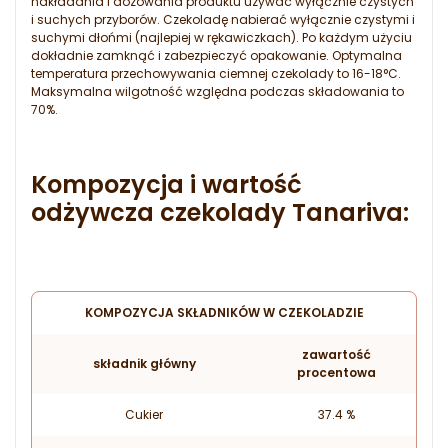
nakładania i dozowania produktu używać wyłącznie czystych
i suchych przyborów. Czekoladę nabierać wyłącznie czystymi i
suchymi dłońmi (najlepiej w rękawiczkach). Po każdym użyciu
dokładnie zamknąć i zabezpieczyć opakowanie. Optymalna
temperatura przechowywania ciemnej czekolady to 16-18
°C.
Maksymalna wilgotność względna podczas składowania to
70%.
Kompozycja i wartość
odżywcza czekolady Tanariva:
KOMPOZYCJA SKŁADNIKÓW W CZEKOLADZIE
zawartość
składnik główny
procentowa
Cukier
37.4 %