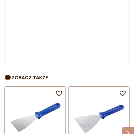
ZOBACZ TAKŻE

