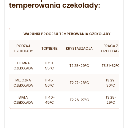
temperowania czekolady:
WARUNKI PROCESU TEMPEROWANIA CZEKOLADY
RODZAJ
PRACA Z
TOPNIENIE
KRYSTALIZACJA
CZEKOLADY
CZEKOLADĄ
CIEMNA
T1 50-
T2 28-29°C
T3 31-32°C
CZEKOLADA
55°C
MLECZNA
T1 45-
T3 29-
T2 27-28°C
CZEKOLADA
50°C
30°C
BIAŁA
T1 40-
T3 28-
T2 26-27°C
CZEKOLADA
45°C
29°C