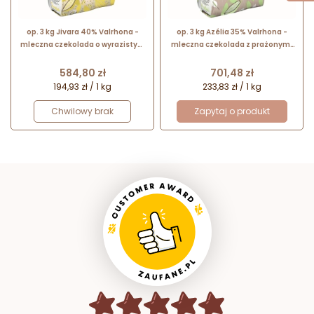
op. 3 kg Jivara 40% Valrhona -
op. 3 kg Azélia 35% Valrhona -
mleczna czekolada o wyrazistym
mleczna czekolada z prażonymi
smaku kakao z nutami słodu -
orzechami laskowymi - kaletki
kuwertura w kaletkach
Cena
Cena
584,80 zł
701,48 zł
194,93 zł / 1 kg
233,83 zł / 1 kg
Chwilowy brak
Zapytaj o produkt