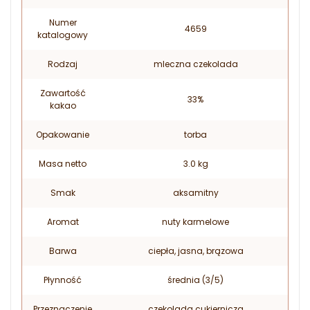
Numer
4659
katalogowy
Rodzaj
mleczna czekolada
Zawartość
33%
kakao
Opakowanie
torba
Masa netto
3.0 kg
Smak
aksamitny
Aromat
nuty karmelowe
Barwa
ciepła, jasna, brązowa
Płynność
średnia (3/5)
Przeznaczenie
czekolada cukiernicza