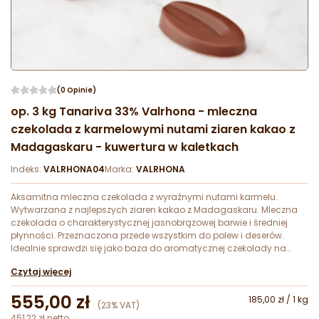
(0 Opinie)
op. 3 kg Tanariva 33% Valrhona - mleczna
czekolada z karmelowymi nutami ziaren kakao z
Madagaskaru - kuwertura w kaletkach
Indeks:
VALRHONA04
Marka:
VALRHONA
Aksamitna mleczna czekolada z wyraźnymi nutami karmelu.
Wytwarzana z najlepszych ziaren kakao z Madagaskaru. Mleczna
czekolada o charakterystycznej jasnobrązowej barwie i średniej
płynności. Przeznaczona przede wszystkim do polew i deserów.
Idealnie sprawdzi się jako baza do aromatycznej czekolady na
gorąco.
Czytaj więcej
555,00 zł
185,00 zł / 1 kg
(23% VAT)
451,22 zł netto