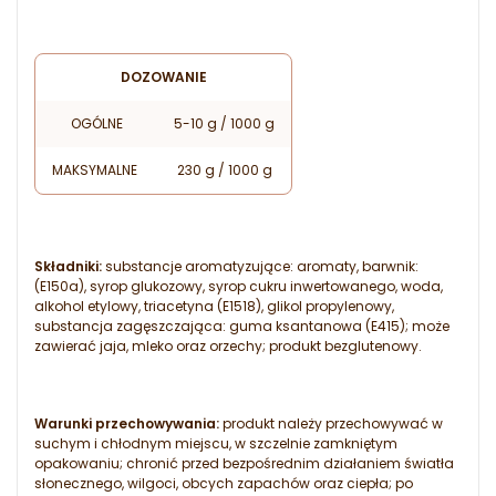
DOZOWANIE
OGÓLNE
5-10 g / 1000 g
MAKSYMALNE
230 g / 1000 g
Składniki:
substancje aromatyzujące: aromaty, barwnik:
(E150a), syrop glukozowy, syrop cukru inwertowanego, woda,
alkohol etylowy, triacetyna (E1518), glikol propylenowy,
substancja zagęszczająca: guma ksantanowa (E415); może
zawierać jaja, mleko oraz orzechy; produkt bezglutenowy.
Warunki przechowywania:
produkt należy przechowywać w
suchym i chłodnym miejscu, w szczelnie zamkniętym
opakowaniu; chronić przed bezpośrednim działaniem światła
słonecznego, wilgoci, obcych zapachów oraz ciepła; po