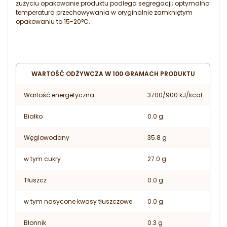
zużyciu opakowanie produktu podlega segregacji; optymalna
temperatura przechowywania w oryginalnie zamkniętym
opakowaniu to 15-20°C.
WARTOŚĆ ODŻYWCZA W 100 GRAMACH PRODUKTU
Wartość energetyczna
3700/900 kJ/kcal
Białko
0.0 g
Węglowodany
35.8 g
w tym cukry
27.0 g
Tłuszcz
0.0 g
w tym nasycone kwasy tłuszczowe
0.0 g
Błonnik
0.3 g