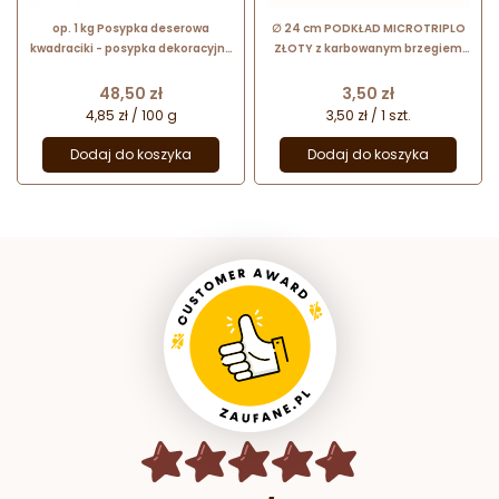
op. 1 kg Posypka deserowa
∅ 24 cm PODKŁAD MICROTRIPLO
kwadraciki - posypka dekoracyjna
ZŁOTY z karbowanym brzegiem
o smaku ciemnej czekolady - dł.
wysokość ok. 4 mm
3-6 mm
Cena
Cena
48,50 zł
3,50 zł
4,85 zł / 100 g
3,50 zł / 1 szt.
Dodaj do koszyka
Dodaj do koszyka