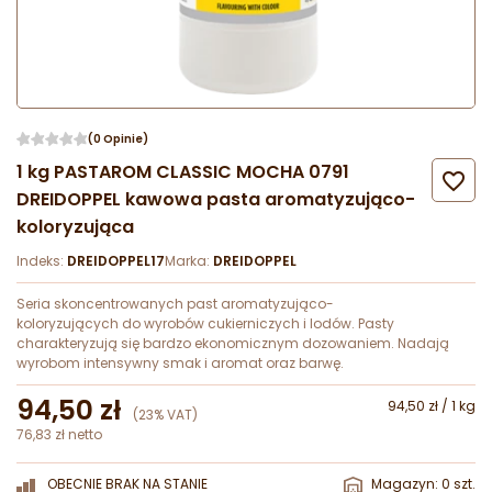
(0 Opinie)
1 kg PASTAROM CLASSIC MOCHA 0791

DREIDOPPEL kawowa pasta aromatyzująco-
koloryzująca
Indeks:
DREIDOPPEL17
Marka:
DREIDOPPEL
Seria skoncentrowanych past aromatyzująco-
koloryzujących do wyrobów cukierniczych i lodów. Pasty
charakteryzują się bardzo ekonomicznym dozowaniem. Nadają
wyrobom intensywny smak i aromat oraz barwę.
94,50 zł
94,50 zł / 1 kg
(23% VAT)
76,83 zł netto
OBECNIE BRAK NA STANIE
Magazyn: 0 szt.