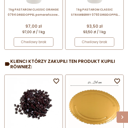
1 kg PASTAROM CLASSIC ORANGE
1 kg PASTAROM CLASSIC
0794 DREIDOPPEL pomarańczowa
STRAWBERRY 0793 DREIDOPPEL
pasta aromatyzująco-
truskawkowa pasta
koloryzująca
aromatyzująco-koloryzująca
Cena
Cena
97,00 zł
93,50 zł
97,00 zł / 1 kg
93,50 zł / 1 kg
Chwilowy brak
Chwilowy brak
KLIENCI KTÓRZY ZAKUPILI TEN PRODUKT KUPILI
RÓWNIEŻ:

