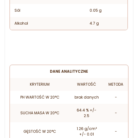
Sól
0.05 g
Alkohol
4.7 g
DANE ANALITYCZNE
KRYTERIUM
WARTOŚĆ
METODA
PH WARTOŚĆ W 20°C
brak danych
-
64.4 % +/-
SUCHA MASA W 20°C
-
2.5
1.26 g/cm³
GĘSTOŚĆ W 20°C
-
+/- 0.01