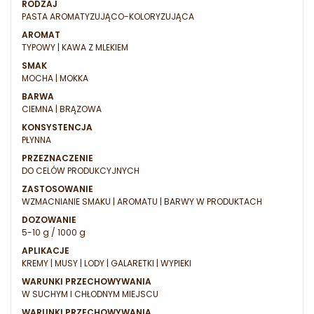
RODZAJ
PASTA AROMATYZUJĄCO-KOLORYZUJĄCA
AROMAT
TYPOWY | KAWA Z MLEKIEM
SMAK
MOCHA | MOKKA
BARWA
CIEMNA | BRĄZOWA
KONSYSTENCJA
PŁYNNA
PRZEZNACZENIE
DO CELÓW PRODUKCYJNYCH
ZASTOSOWANIE
WZMACNIANIE SMAKU | AROMATU | BARWY W PRODUKTACH
DOZOWANIE
5-10 g / 1000 g
APLIKACJE
KREMY | MUSY | LODY | GALARETKI | WYPIEKI
WARUNKI PRZECHOWYWANIA
W SUCHYM I CHŁODNYM MIEJSCU
WARUNKI PRZECHOWYWANIA