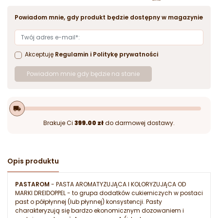
Powiadom mnie, gdy produkt będzie dostępny w magazynie
Akceptuję
Regulamin
i
Politykę prywatności
Powiadom mnie gdy będzie na stanie
local_shipping
Brakuje Ci
399.00 zł
do darmowej dostawy.
Opis produktu
PASTAROM
- PASTA AROMATYZUJĄCA I KOLORYZUJĄCA OD
MARKI DREIDOPPEL - to grupa dodatków cukierniczych w postaci
past o półpłynnej (lub płynnej) konsystencji. Pasty
charakteryzują się bardzo ekonomicznym dozowaniem i