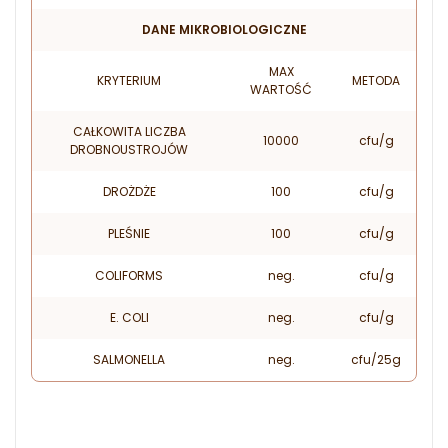
DANE MIKROBIOLOGICZNE
MAX
KRYTERIUM
METODA
WARTOŚĆ
CAŁKOWITA LICZBA
10000
cfu/g
DROBNOUSTROJÓW
DROŻDŻE
100
cfu/g
PLEŚNIE
100
cfu/g
COLIFORMS
neg.
cfu/g
E. COLI
neg.
cfu/g
SALMONELLA
neg.
cfu/25g