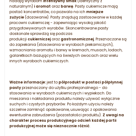
nadają wyrobom
intensywny smak
(identyczny z
naturalnym)
i aromat
oraz
barwę
. Pasty cukiernicze mają
postać koncentratów, co pozwala na ich
mniejsze
zużycie
(dozowanie). Pasty znajdują zastosowanie w każdej
pracowni cukierniczej - zapewniając wysoką jakość
przygotowywanych wyrobów. Skoncentrowane pasty
doskonale sprawdzą się podczas
produkcji
cukierniczej
oraz
gastronomicznej
. Przeznaczone są
do zapiekania (stosowania w wyrobach piekarniczych),
wzmacniania aromatu i barwy w kremach, musach, lodach,
galaretkach bazujących na świeżych owocach oraz wielu
innych wyrobach cukierniczych.
Ważne informacje:
jest to
półprodukt w postaci półpłynnej
pasty
przeznaczony do użytku profesjonalnego - do
stosowania w wyrobach cukierniczych i wypiekach. Do
mieszania i nakładania produktu należy używać wyłącznie
suchych i czystych przyborów. Po każdym użyciu należy
szczelnie zamknąć opakowanie, usuwając z opakowania
ewentualne zabrudzenia (pozostałości produktu).
Z uwagi na
charakter procesu produkcyjnego odcień każdej partii
produkcyjnej może się nieznacznie różnić
.