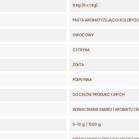
6 kg (6 x 1 kg)
PASTA AROMATYZUJĄCO-KOLORYZ
OWOCOWY
CYTRYNA
ŻÓŁTA
PÓŁPŁYNNA
DO CELÓW PRODUKCYJNYCH
WZMACNIANIE SMAKU | AROMATU |
5-10 g / 1000 g