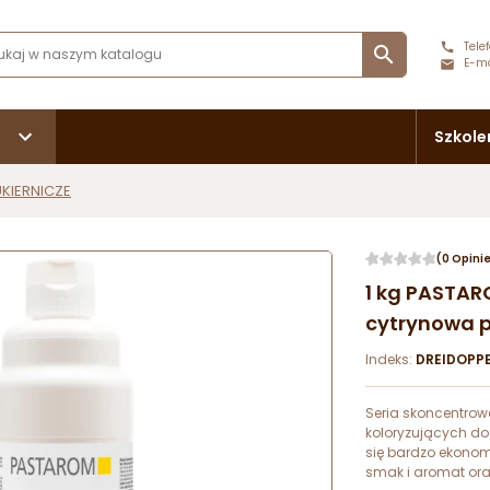
Telef

E-ma
Szkole
KIERNICZE
(0 Opini
1 kg PASTAR
cytrynowa 
Indeks:
DREIDOPPE
Seria skoncentro
koloryzujących do
się bardzo ekono
smak i aromat ora