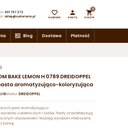
0



on:
601 767 272
il:
sklep@cukieteria.pl
ULUBIONE
KONTO
KOSZYK
nia
Blog
Dostawa
Płatność
e)
OM BAKE LEMON H 0789 DREIDOPPEL
pasta aromatyzująco-koloryzująca
L16
Marka:
DREIDOPPEL
wanych past aromatyzująco-
 wyrobów cukierniczych i lodów. Pasty charakteryzują
micznym dozowaniem. Nadają wyrobom intensywny
z barwę.