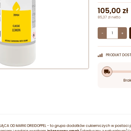
105,00 zł
85,37 zł netto
-
+
PRODUKT DOST
local_shipping
Brak
A OD MARKI DREIDOPPEL - to grupa dodatków cukierniczych w postaci past
owaniem i nadają wyrobom
intensywny smak
(identyczny z naturalnym)
i