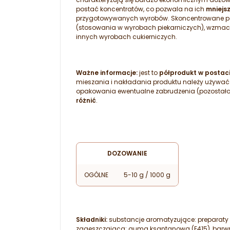
postać koncentratów, co pozwala na ich
mniejsz
przygotowywanych wyrobów. Skoncentrowane pa
(stosowania w wyrobach piekarniczych), wzmac
innych wyrobach cukierniczych.
Ważne informacje:
jest to
półprodukt w postaci
mieszania i nakładania produktu należy używać
opakowania ewentualne zabrudzenia (pozostałoś
różnić
.
DOZOWANIE
OGÓLNE
5-10 g / 1000 g
Składniki:
substancje aromatyzujące: preparaty 
zagęszczająca: guma ksantanowa (E415), barwniki