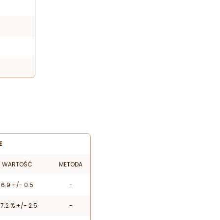
E
WARTOŚĆ
METODA
6.9 +/- 0.5
-
7.2 % +/- 2.5
-