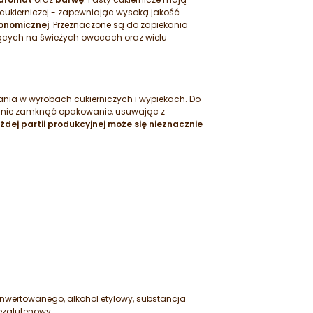
cukierniczej - zapewniając wysoką jakość
onomicznej
. Przeznaczone są do zapiekania
ących na świeżych owocach oraz wielu
nia w wyrobach cukierniczych i wypiekach. Do
elnie zamknąć opakowanie, usuwając z
dej partii produkcyjnej może się nieznacznie
inwertowanego, alkohol etylowy, substancja
ezglutenowy.