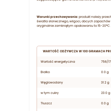
Warunki przechowywania:
produkt należy prze
światła słonecznego, wilgoci, obcych zapachów
oryginalnie zamkniętym opakowaniu to 15-20°C.
WARTOŚĆ ODŻYWCZA W 100 GRAMACH PR
Wartość energetyczna
756/17
Białko
0.0 g
Węglowodany
31.2 g
w tym cukry
23.0 g
Tłuszcz
0.0 g