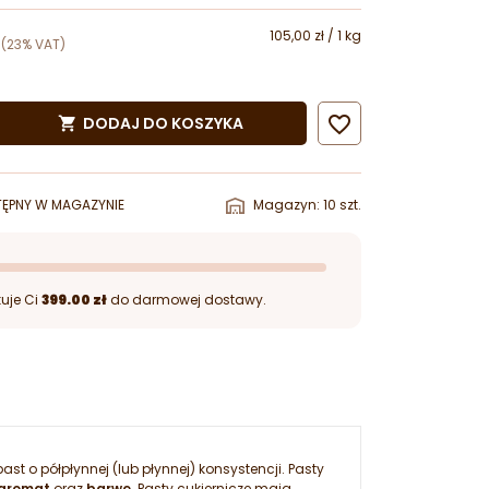
105,00 zł / 1 kg
(23% VAT)

DODAJ DO KOSZYKA

ĘPNY W MAGAZYNIE
Magazyn: 10 szt.
uje Ci
399.00 zł
do darmowej dostawy.
 o półpłynnej (lub płynnej) konsystencji. Pasty
 aromat
oraz
barwę
. Pasty cukiernicze mają