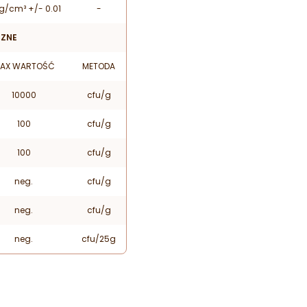
1 g/cm³ +/- 0.01
-
CZNE
AX WARTOŚĆ
METODA
10000
cfu/g
100
cfu/g
100
cfu/g
neg.
cfu/g
neg.
cfu/g
neg.
cfu/25g