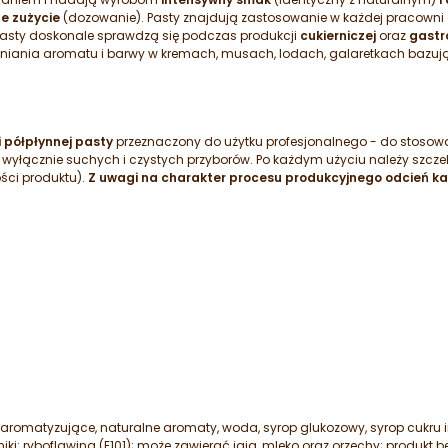
e zużycie
(dozowanie). Pasty znajdują zastosowanie w każdej pracowni 
sty doskonale sprawdzą się podczas produkcji
cukierniczej
oraz
gastr
niania aromatu i barwy w kremach, musach, lodach, galaretkach bazuj
 półpłynnej pasty
przeznaczony do użytku profesjonalnego - do stosowa
 wyłącznie suchych i czystych przyborów. Po każdym użyciu należy szcz
ci produktu).
Z uwagi na charakter procesu produkcyjnego odcień każ
aromatyzujące, naturalne aromaty, woda, syrop glukozowy, syrop cukru 
: ryboflawina (E101); może zawierać jaja, mleko oraz orzechy; produkt b