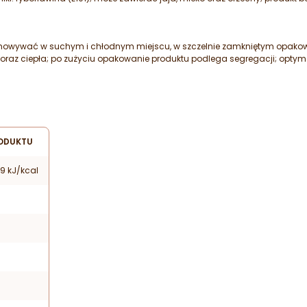
chowywać w suchym i chłodnym miejscu, w szczelnie zamkniętym opakow
 oraz ciepła; po zużyciu opakowanie produktu podlega segregacji; opt
ODUKTU
9 kJ/kcal