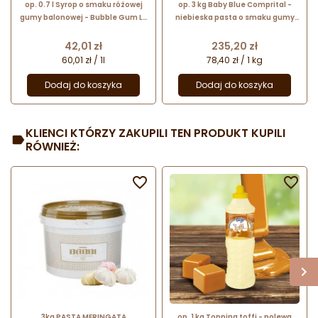
op. 0.7 l Syrop o smaku różowej
op. 3 kg Baby Blue Comprital -
gumy balonowej - Bubble Gum Le
niebieska pasta o smaku gumy
Sirop de Monin - szklana butelka
balonowej - do lodów i
cukiernictwa - nr. kat. PC014P
Cena
Cena
42,01 zł
235,20 zł
60,01 zł / 1l
78,40 zł / 1 kg
Dodaj do koszyka
Dodaj do koszyka
KLIENCI KTÓRZY ZAKUPILI TEN PRODUKT KUPILI
RÓWNIEŻ:


3kg PASTA MERINGATA
op. 1 kg Topping toffi - polewa