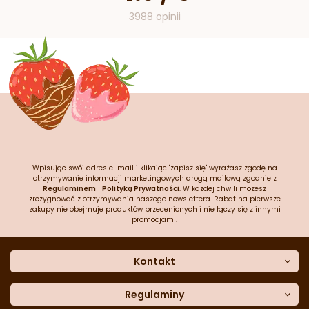
3988 opinii
Wpisując swój adres e-mail i klikając "zapisz się" wyrażasz zgodę na
otrzymywanie informacji marketingowych drogą mailową zgodnie z
Regulaminem
i
Polityką Prywatności
. W każdej chwili możesz
zrezygnować z otrzymywania naszego newslettera. Rabat na pierwsze
zakupy nie obejmuje produktów przecenionych i nie łączy się z innymi
promocjami.
Kontakt
O nas
Dane kontaktowe
Regulaminy
Często zadawane pytania