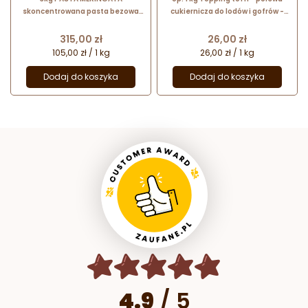
skoncentrowana pasta bezowa
cukiernicza do lodów i gofrów -
20218 BABBI
Dijo Fun&Food
Cena
Cena
315,00 zł
26,00 zł
105,00 zł / 1 kg
26,00 zł / 1 kg
Dodaj do koszyka
Dodaj do koszyka
4.9
/
5