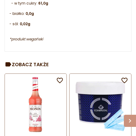
- w tym cukry:
61,0g
- białko:
0,0g
- sól:
0,02g
*produkt wegański
ZOBACZ TAKŻE

