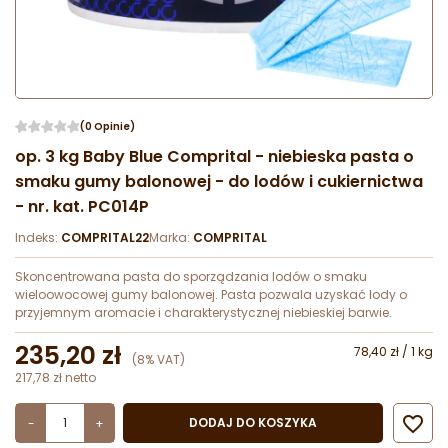
(0 Opinie)
op. 3 kg Baby Blue Comprital - niebieska pasta o
smaku gumy balonowej - do lodów i cukiernictwa
- nr. kat. PC014P
Indeks:
COMPRITAL22
Marka:
COMPRITAL
Skoncentrowana pasta do sporządzania lodów o smaku
wieloowocowej gumy balonowej. Pasta pozwala uzyskać lody o
przyjemnym aromacie i charakterystycznej niebieskiej barwie.
235,20 zł
78,40 zł / 1 kg
(8% VAT)
217,78 zł netto

DODAJ DO KOSZYKA
-
+