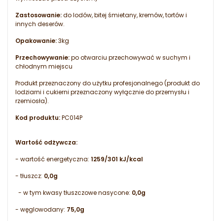
Zastosowanie:
do lodów, bitej śmietany, kremów, tortów i
innych deserów.
Opakowanie:
3kg
Przechowywanie:
po otwarciu przechowywać w suchym i
chłodnym miejscu
Produkt przeznaczony do użytku profesjonalnego (produkt do
lodziarni i cukierni przeznaczony wyłącznie do przemysłu i
rzemiosła).
Kod produktu:
PC014P
Wartość odżywcza:
- wartość energetyczna:
1259/301 kJ/kcal
- tłuszcz:
0,0g
- w tym kwasy tłuszczowe nasycone:
0,0g
- węglowodany:
75,0g