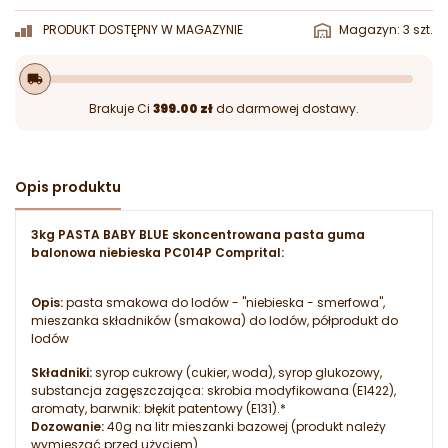
PRODUKT DOSTĘPNY W MAGAZYNIE
Magazyn: 3 szt.
local_shipping
Brakuje Ci
399.00 zł
do darmowej dostawy.
Opis produktu
3kg PASTA BABY BLUE skoncentrowana pasta guma
balonowa niebieska PC014P Comprital:
Opis:
pasta smakowa do lodów - "niebieska - smerfowa",
mieszanka składników (smakowa) do lodów, półprodukt do
lodów
Składniki:
syrop cukrowy (cukier, woda), syrop glukozowy,
substancja zagęszczająca: skrobia modyfikowana (E1422),
aromaty, barwnik: błękit patentowy (E131).*
Dozowanie:
40g na litr mieszanki bazowej (produkt należy
wymieszać przed użyciem)