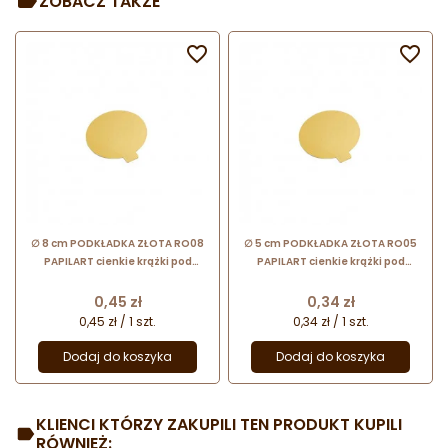
ZOBACZ TAKŻE


∅ 8 cm PODKŁADKA ZŁOTA RO08
∅ 5 cm PODKŁADKA ZŁOTA RO05
PAPILART cienkie krążki pod
PAPILART cienkie krążki pod
monoporcje
monoporcje i praliny
Cena
Cena
0,45 zł
0,34 zł
0,45 zł / 1 szt.
0,34 zł / 1 szt.
Dodaj do koszyka
Dodaj do koszyka
KLIENCI KTÓRZY ZAKUPILI TEN PRODUKT KUPILI
RÓWNIEŻ: