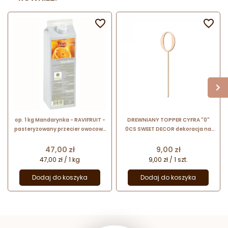


op. 1 kg Mandarynka - RAVIFRUIT -
DREWNIANY TOPPER CYFRA "0"
pasteryzowany przecier owocowy
0CS SWEET DECOR dekoracja na
- 90% zawartość owoców
tort ze sklejki brzozowej
Cena
Cena
47,00 zł
9,00 zł
47,00 zł / 1 kg
9,00 zł / 1 szt.
Dodaj do koszyka
Dodaj do koszyka