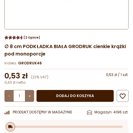
(2 Opinie)
∅ 8 cm PODKŁADKA BIAŁA GRODRUK cienkie krążki
pod monoporcje
Indeks:
GRODRUK46
0,53 zł
0,53 zł / 1 szt.
(23% VAT)
0,43 zł netto

DODAJ DO KOSZYKA
-
+
PRODUKT DOSTĘPNY W MAGAZYNIE
Magazyn: 4196 szt.
local_shipping