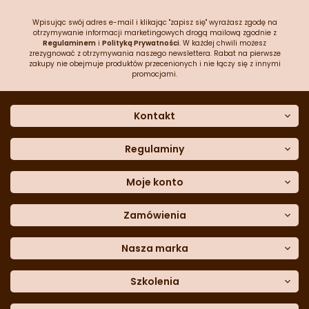
Wpisując swój adres e-mail i klikając "zapisz się" wyrażasz zgodę na
otrzymywanie informacji marketingowych drogą mailową zgodnie z
Regulaminem
i
Polityką Prywatności
. W każdej chwili możesz
zrezygnować z otrzymywania naszego newslettera. Rabat na pierwsze
zakupy nie obejmuje produktów przecenionych i nie łączy się z innymi
promocjami.
Kontakt
O nas
Dane kontaktowe
Regulaminy
Często zadawane pytania
Regulamin sklepu
Sklep stacjonarny
Polityka prywatności
Moje konto
Formularz kontaktowy
Polityka cookies
Załóż konto
Blog
Polityka reklamacji
Zamówienia
Moje dane
Polityka zwrotów
Historia zamówień
e-mail:
Sposoby dostawy
sklep@cukieteria.pl
Dostępność cyfrowa
Lista ulubionych
telefon:
Metody płatności
Nasza marka
601 767 272
Moje rabaty
Dane do przelewu
Sempre Group
Formularz
reklamacji
Trio Gelato
Szkolenia
Formularz
zwrotu
CDN
Warsaw
Academy of Pastry Arts