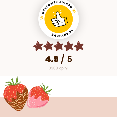
4.9
/
5
3988 opinii