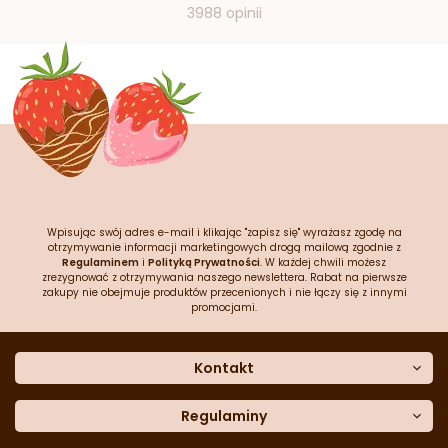
3988 opinii
Wpisując swój adres e-mail i klikając "zapisz się" wyrażasz zgodę na
otrzymywanie informacji marketingowych drogą mailową zgodnie z
Regulaminem
i
Polityką Prywatności
. W każdej chwili możesz
zrezygnować z otrzymywania naszego newslettera. Rabat na pierwsze
zakupy nie obejmuje produktów przecenionych i nie łączy się z innymi
promocjami.
Kontakt
O nas
Dane kontaktowe
Regulaminy
Często zadawane pytania
Regulamin sklepu