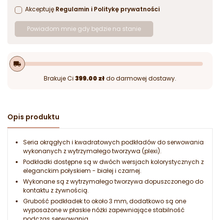
Akceptuję
Regulamin
i
Politykę prywatności
Powiadom mnie gdy będzie na stanie
local_shipping
Brakuje Ci
399.00 zł
do darmowej dostawy.
Opis produktu
Seria okrągłych i kwadratowych podkładów do serwowania
wykonanych z wytrzymałego tworzywa (plexi).
Podkładki dostępne są w dwóch wersjach kolorystycznych z
eleganckim połyskiem - białej i czarnej.
Wykonane są z wytrzymałego tworzywa dopuszczonego do
kontaktu z żywnością.
Grubość podkładek to około 3 mm, dodatkowo są one
wyposażone w płaskie nóżki zapewniające stabilność
podczas serwowania.