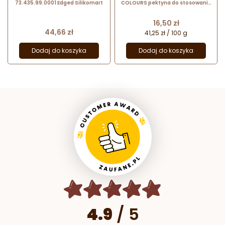
73.435.99.0001 Edged Silikomart
COLOURS pektyna do stosowania
w produktach na bazie wody i
owoców
Cena
16,50 zł
Cena
44,66 zł
41,25 zł / 100 g
Dodaj do koszyka
Dodaj do koszyka
4.9
/
5