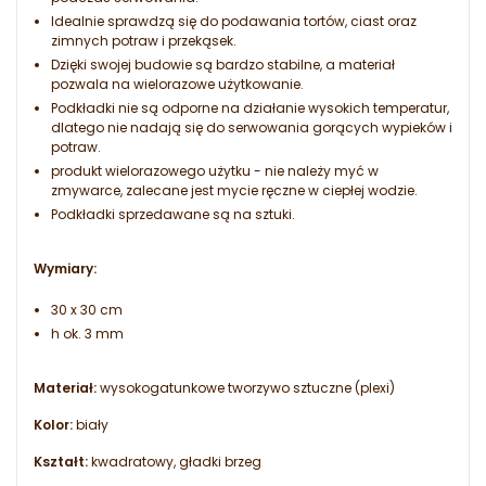
Idealnie sprawdzą się do podawania tortów, ciast oraz
zimnych potraw i przekąsek.
Dzięki swojej budowie są bardzo stabilne, a materiał
pozwala na wielorazowe użytkowanie.
Podkładki nie są odporne na działanie wysokich temperatur,
dlatego nie nadają się do serwowania gorących wypieków i
potraw.
produkt wielorazowego użytku - nie należy myć w
zmywarce, zalecane jest mycie ręczne w ciepłej wodzie.
Podkładki sprzedawane są na sztuki.
Wymiary:
30 x 30 cm
h ok. 3 mm
Materiał:
wysokogatunkowe tworzywo sztuczne (plexi)
Kolor:
biały
Kształt:
kwadratowy, gładki brzeg