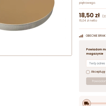
piętrowego.
18,50 zł
(2
15,04 zł netto
OBECNIE BRAK 
Powiadom mn
magazynie
Akceptuję
Powiadom
local_shipping