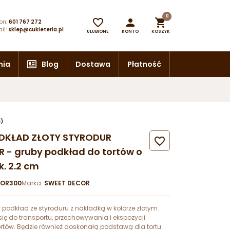
0



on:
601 767 272
il:
sklep@cukieteria.pl
ULUBIONE
KONTO
KOSZYK
nia
Blog
Dostawa
Płatność
e)
ODKŁAD ZŁOTY STYRODUR

- gruby podkład do tortów o
. 2.2 cm
OR300
Marka:
SWEET DECOR
podkład ze styroduru z nakładką w kolorze złotym.
się do transportu, przechowywania i ekspozycji
tortów. Będzie również doskonałą podstawą dla tortu