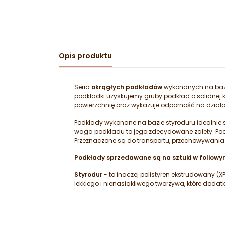
Opis produktu
Seria
okrągłych podkładów
wykonanych na ba
podkładki uzyskujemy gruby podkład o solidnej 
powierzchnię oraz wykazuje odporność na działa
Podkłady wykonane na bazie styroduru idealnie
waga podkładu to jego zdecydowane zalety. Pod
Przeznaczone są do transportu, przechowywania
Podkłady sprzedawane są na sztuki w foliow
Styrodur
- to inaczej polistyren ekstrudowany (
lekkiego i nienasiąkliwego tworzywa, które dod