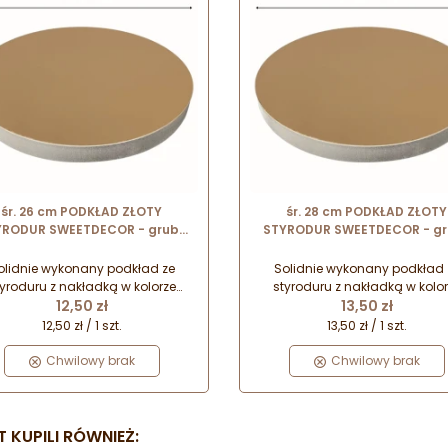
śr. 26 cm PODKŁAD ZŁOTY
śr. 28 cm PODKŁAD ZŁOTY
YRODUR SWEETDECOR - gruby
STYRODUR SWEETDECOR - gr
ład do tortów o wysokości ok.
podkład do tortów o wysokośc
2.2 cm
2.2 cm
olidnie wykonany podkład ze
Solidnie wykonany podkład 
tyroduru z nakładką w kolorze
styroduru z nakładką w kolor
Cena
Cena
otym. Idealnie sprawdzi się do
12,50 zł
złotym. Idealnie sprawdzi się
13,50 zł
ransportu, przechowywania i
transportu, przechowywania
12,50 zł / 1 szt.
13,50 zł / 1 szt.
ozycji cięższych ciast i tortów.
ekspozycji cięższych ciast i to
Będzie również doskonałą
Będzie również doskonałą
Chwilowy brak
Chwilowy brak
dstawą dla tortu piętrowego.
podstawą dla tortu piętrowe
 KUPILI RÓWNIEŻ: