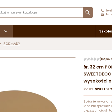
Telef

E-ma
Szkole
PODKŁADY
(0 Opini
śr. 32 cm P
SWEETDECOR 
wysokości ok
Indeks:
SWEETDEC
Solidnie wykonany 
Idealnie sprawdzi 
cięższych ciast i 