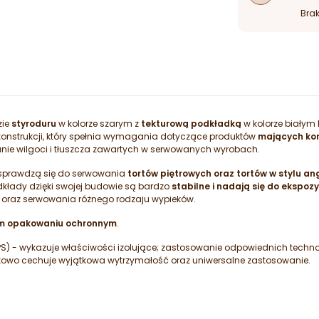
Brak
zie
styroduru
w kolorze szarym z
tekturową podkładką
w kolorze białym 
konstrukcji, który spełnia wymagania dotyczące produktów
mających kon
nie wilgoci i tłuszcza zawartych w serwowanych wyrobach.
 sprawdzą się do serwowania
tortów piętrowych oraz tortów w stylu ang
kłady dzięki swojej budowie są bardzo
stabilne i nadają się do ekspozy
 oraz serwowania różnego rodzaju wypieków.
ym opakowaniu ochronnym
.
XPS) - wykazuje właściwości izolujące; zastosowanie odpowiednich techn
atkowo cechuje wyjątkowa wytrzymałość oraz uniwersalne zastosowanie.