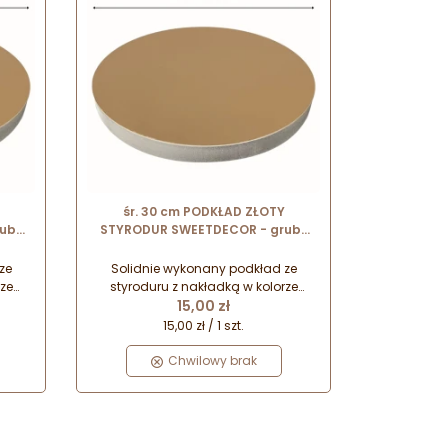
śr. 30 cm PODKŁAD ZŁOTY
uby
STYRODUR SWEETDECOR - gruby
i ok.
podkład do tortów o wysokości ok.
2.2 cm
ze
Solidnie wykonany podkład ze
ze
styroduru z nakładką w kolorze
Cena
 do
złotym. Idealnie sprawdzi się do
15,00 zł
 i
transportu, przechowywania i
15,00 zł / 1 szt.
rtów.
ekspozycji cięższych ciast i tortów.
Będzie również doskonałą
Chwilowy brak
go.
podstawą dla tortu piętrowego.