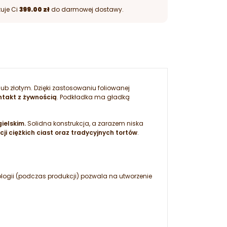
uje Ci
399.00 zł
do darmowej dostawy.
lub złotym. Dzięki zastosowaniu foliowanej
takt z żywnością
. Podkładka ma gładką
ielskim.
Solidna konstrukcja, a zarazem niska
cji ciężkich ciast oraz tradycyjnych tortów
.
ologii (podczas produkcji) pozwala na utworzenie