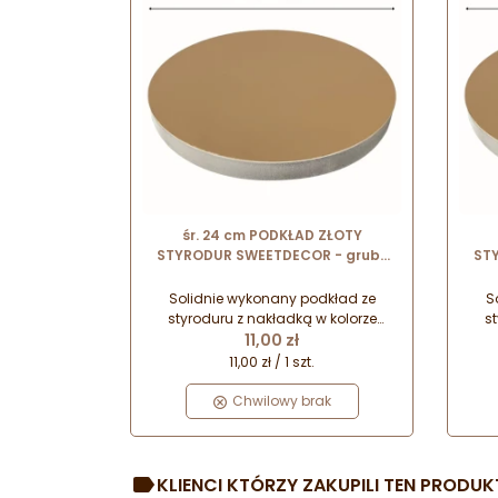
śr. 24 cm PODKŁAD ZŁOTY
STYRODUR SWEETDECOR - gruby
ST
podkład do tortów o wysokości ok.
podk
2.2 cm
Solidnie wykonany podkład ze
S
styroduru z nakładką w kolorze
s
Cena
złotym. Idealnie sprawdzi się do
11,00 zł
zł
transportu, przechowywania i
t
11,00 zł / 1 szt.
ekspozycji cięższych ciast i tortów.
eksp
Będzie również doskonałą
Chwilowy brak
podstawą dla tortu piętrowego.
po
KLIENCI KTÓRZY ZAKUPILI TEN PRODUKT