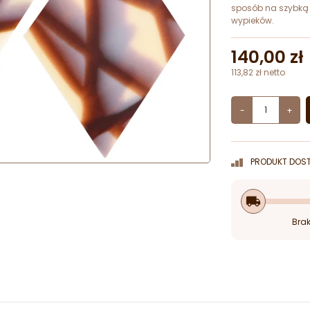
sposób na szybką i
wypieków.
140,00 zł
113,82 zł netto
-
+
PRODUKT DOST
local_shipping
Brak