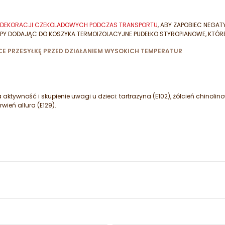
IA DEKORACJI CZEKOLADOWYCH PODCZAS TRANSPORTU
, ABY ZAPOBIEC NEGA
PY DODAJĄC DO KOSZYKA TERMOIZOLACYJNE PUDEŁKO STYROPIANOWE, KTÓR
E PRZESYŁKĘ PRZED DZIAŁANIEM WYSOKICH TEMPERATUR
ktywność i skupienie uwagi u dzieci: tartrazyna (E102), żółcień chinolin
rwień allura (E129).