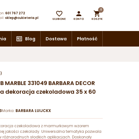
0



on:
601 767 272
il:
sklep@cukieteria.pl
ULUBIONE
KONTO
KOSZYK
nia
Blog
Dostawa
Płatność
e)
MB MARBLE 331049 BARBARA DECOR
 dekoracja czekoladowa 35 x 60
3
Marka:
BARBARA LUIJCKX
koracja czekoladowa z marmurkowym wzorem
ej jakości czekolady. Uniwersalna tematyka pozwala
 różnorodnych słodkich aplikacjach. Doskonały