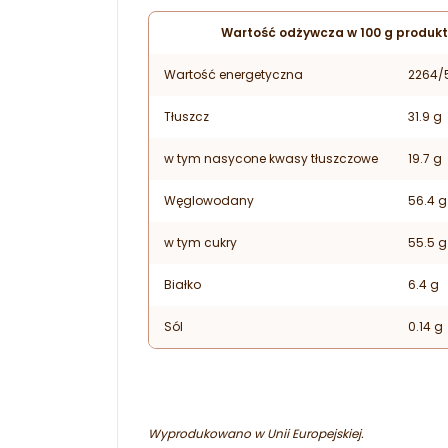
Wartość odżywcza w 100 g produkt
Wartość energetyczna
2264/
Tłuszcz
31.9 g
w tym nasycone kwasy tłuszczowe
19.7 g
Węglowodany
56.4 g
w tym cukry
55.5 g
Białko
6.4 g
Sól
0.14 g
Wyprodukowano w Unii Europejskiej.