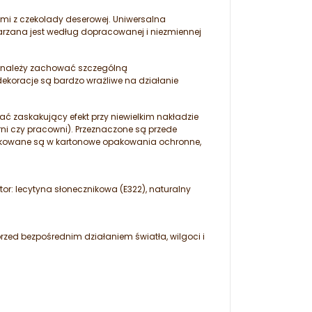
mi z czekolady deserowej. Uniwersalna
warzana jest według dopracowanej i niezmiennej
.
u należy zachować szczególną
ekoracje są bardzo wrażliwe na działanie
ć zaskakujący efekt przy niewielkim nakładzie
rni czy pracowni). Przeznaczone są przede
pakowane są w kartonowe opakowania ochronne,
or: lecytyna słonecznikowa (E322), naturalny
ed bezpośrednim działaniem światła, wilgoci i