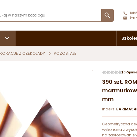
Telef

E-ma
Szkole
KORACJE Z CZEKOLADY
POZOSTAŁE
(0 Opini
390 szt. RO
marmurkowa
mm
Indeks:
BARIMA54
Geometryczna de
wykonana z wysoki
na zastosowanie w