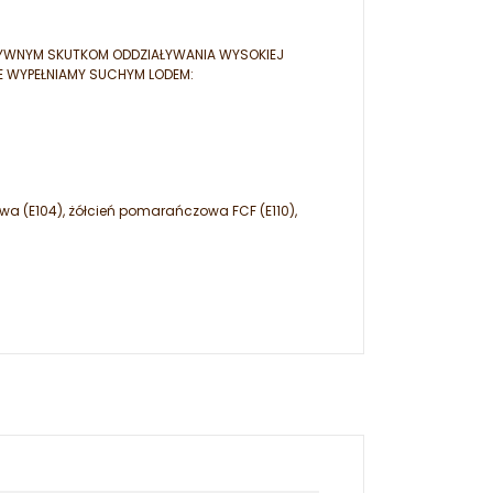
TYWNYM SKUTKOM ODDZIAŁYWANIA WYSOKIEJ
E WYPEŁNIAMY SUCHYM LODEM:
owa (E104), żółcień pomarańczowa FCF (E110),