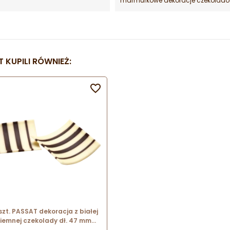
marmurkowe dekoracje czekolad
 KUPILI RÓWNIEŻ:

szt. PASSAT dekoracja z białej
ciemnej czekolady dł. 47 mm
331556 Barbara Decor