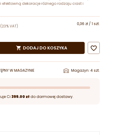
 efektowną dekoracje różnego rodzaju ciast i
0,36 zł / 1 szt.
(23% VAT)

DODAJ DO KOSZYKA

ĘPNY W MAGAZYNIE
Magazyn: 4 szt.
uje Ci
399.00 zł
do darmowej dostawy.