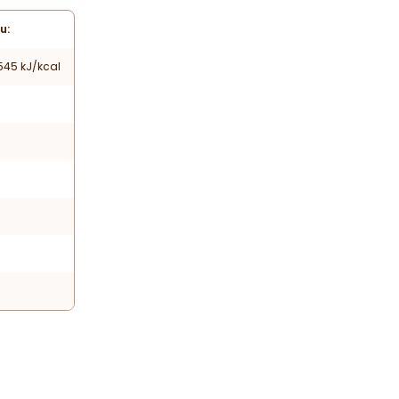
u:
545 kJ/kcal