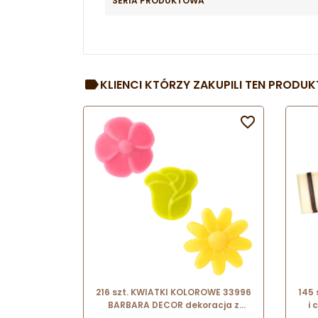
SERIA PRODUKTOWA
KLIENCI KTÓRZY ZAKUPILI TEN PRODUKT

216 szt. KWIATKI KOLOROWE 33996
145 
BARBARA DECOR dekoracja z
i 
białej czekolady 15 x 20 mm