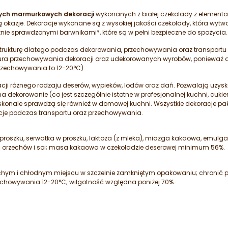
ych marmurkowych dekoracji
wykonanych z białej czekolady z elementa
 okazje. Dekoracje wykonane są z wysokiej jakości czekolady, która wyt
znie sprawdzonymi barwnikami*, które są w pełni bezpieczne do spożycia
trukturę dlatego podczas dekorowania, przechowywania oraz transport
tura przechowywania dekoracji oraz udekorowanych wyrobów, ponieważ d
rzechowywania to 12-20°C).
i różnego rodzaju deserów, wypieków, lodów oraz dań. Pozwalają uzyska
 dekorowanie (co jest szczególnie istotne w profesjonalnej kuchni, cukie
oskonale sprawdzą się również w domowej kuchni. Wszystkie dekoracje 
cje podczas transportu oraz przechowywania.
 proszku, serwatka w proszku, laktoza (z mleka), miazga kakaowa, emulgat
i orzechów i soi; masa kakaowa w czekoladzie deserowej minimum 56%.
m i chłodnym miejscu w szczelnie zamkniętym opakowaniu; chronić prz
howywania 12-20°C; wilgotność względna poniżej 70%.