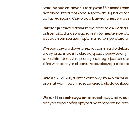
Seria
pobudzających kreatywność nowoczesn
tematyka, która doskonale sprawdzi się na każdą
od lat receptury. Czekolada barwiona jest wyłąc
Dekoracje czekoladowe mają bardzo delikatną s
ostrożność. Bardzo ważna jest również tempera
wysokich temperatur (optymalna temperatura p
Wyroby czekoladowe przeznaczone są do dekoracj
pracy oraz znacznie skracają czas poświęcony na
wszystkim do użytku profesjonalnego, jednak d
które w znacznym stopniu zabezpieczają dekora
Składniki:
cukier, tłuszcz kakaowy, mleko pełne w
aromat waniliowy; może zawierać śladowe ilośc
Warunki przechowywania:
przechowywać w suchy
obcych zapachów; optymalna temperatura przec