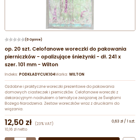
(0 Opinie)
op. 20 szt. Celofanowe woreczki do pakowania
pierniczków - opalizujące śnieżynki - dł. 241 x
szer. 101 mm - Wilton
Indeks:
PODKŁADYCUK104
Marka:
WILTON
Ozdobne i praktyczne woreczki prezentowe do pakowania
domowych ciasteczek i pierniczków. Celofanowe woreczki z
dekoracyjnym nadrukiem o tematyce związanej ze Świętami
Bożego Narodzenia. Zestaw woreczków wraz z drucikami do
wiązania.
12,50 zł
0,63 zł / 1 szt.
(23% VAT)
10,16 zł netto