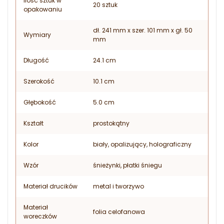
Ilość sztuk w
20 sztuk
opakowaniu
dł. 241 mm x szer. 101 mm x gł. 50
Wymiary
mm
Długość
24.1 cm
Szerokość
10.1 cm
Głębokość
5.0 cm
Kształt
prostokątny
Kolor
biały, opalizujący, holograficzny
Wzór
śnieżynki, płatki śniegu
Materiał drucików
metal i tworzywo
Materiał
folia celofanowa
woreczków