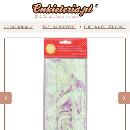
KTY OKAZJONALNE
BOŻE NARODZENIE
PUDEŁKA PREZENTOWE