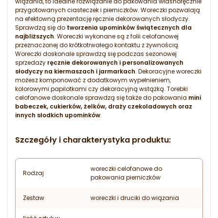
wiązania, to idealne rozwiązanie do pakowania własnoręcznie
przygotowanych ciasteczek i pierniczków. Woreczki pozwalają
na efektowną prezentację ręcznie dekorowanych słodyczy.
Sprawdzą się do
tworzenia upominków świątecznych dla
najbliższych
. Woreczki wykonane są z folii celofanowej
przeznaczonej do krótkotrwałego kontaktu z żywnością.
Woreczki doskonale sprawdzą się podczas sezonowej
sprzedaży
ręcznie dekorowanych i personalizowanych
słodyczy na kiermaszach i jarmarkach
. Dekoracyjne woreczki
możesz komponować z dodatkowym wypełnieniem,
kolorowymi papilotkami czy dekoracyjną wstążką. Torebki
celofanowe doskonale sprawdzą się także do pakowania
mini
babeczek, cukierków, żelków, draży czekoladowych oraz
innych słodkich upominków
.
Szczegóły i charakterystyka produktu:
woreczki celofanowe do
Rodzaj
pakowania pierniczków
Zestaw
woreczki i druciki do wiązania