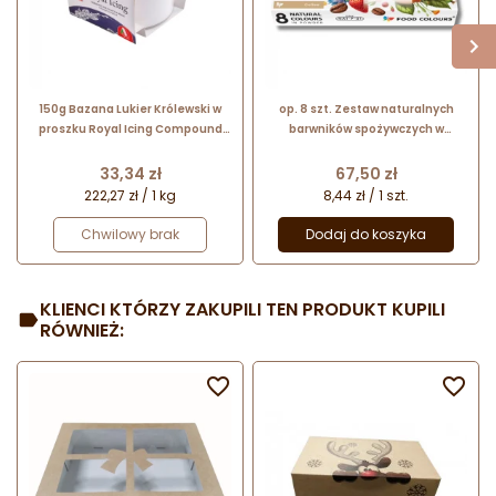
150g Bazana Lukier Królewski w
op. 8 szt. Zestaw naturalnych
proszku Royal Icing Compound
barwników spożywczych w
24146 Modecor
proszku - NAT-P-01 Food Colours
- osiem naturalnych kolorów
Cena
Cena
33,34 zł
67,50 zł
222,27 zł / 1 kg
8,44 zł / 1 szt.
Chwilowy brak
Dodaj do koszyka
KLIENCI KTÓRZY ZAKUPILI TEN PRODUKT KUPILI
RÓWNIEŻ:

