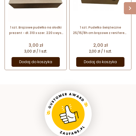
1 szt. Brązowe pudełko na słodki
1 szt. Pudełko świąteczne
prezent - dł. 310 x szer. 220 x wys.
25/15/8h cm brązowe z reniferem
80 mm - papierowe opakowanie z
Liv
okienkiem i kokardą
Cena
Cena
3,00 zł
2,00 zł
3,00 zł / 1 szt.
2,00 zł / 1 szt.
Dodaj do koszyka
Dodaj do koszyka