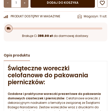

DODAJ DO KOSZYKA
-
+
PRODUKT DOSTĘPNY W MAGAZYNIE
Magazyn: 11 szt.
local_shipping
Brakuje Ci
399.00 zł
do darmowej dostawy.
Opis produktu
Świąteczne woreczki
celofanowe do pakowania
pierniczków:
Ozdobne i praktyczne woreczki prezentowe do pakowania
domowych ciasteczek i pierniczków
. Celofanowe woreczki z
dekoracyjnym nadrukiem o tematyce związanej ze Świętami
Bożego Narodzenia. Zestaw woreczków wraz z drucikami do