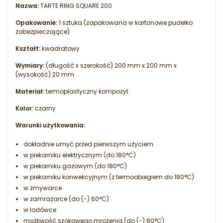
Nazwa:
TARTE RING SQUARE 200
Opakowanie:
1 sztuka (zapakowana w kartonowe pudełko
zabezpieczające)
Kształt:
kwadratowy
Wymiary:
(długość x szerokość) 200 mm x 200 mm x
(wysokość) 20 mm
Materiał:
termoplastyczny kompozyt
Kolor:
czarny
Warunki użytkowania:
dokładnie umyć przed pierwszym użyciem
w piekarniku elektrycznym (do 180°C)
w piekarniku gazowym (do 180°C)
w piekarniku konwekcyjnym (z termoobiegiem do 180°C)
w zmywarce
w zamrażarce (do (-) 60°C)
w lodówce
możliwość szokowego mrożenia (do (-) 60°C)