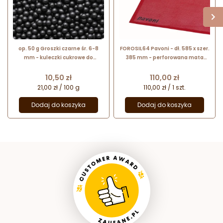
op. 50 g Groszki czarne śr. 6-8
FOROSIL64 Pavoni - dł. 585 x szer.
mm - kuleczki cukrowe do
385 mm - perforowana mata
dekoracji cukierniczych - posypka
cukiernicza do wypieków
od Sweet Decor
Cena
Cena
10,50 zł
110,00 zł
21,00 zł / 100 g
110,00 zł / 1 szt.
Dodaj do koszyka
Dodaj do koszyka