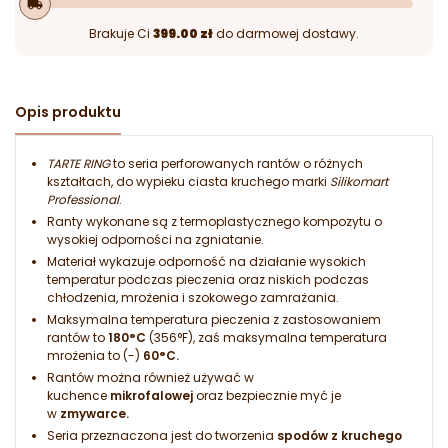
local_shipping
Brakuje Ci
399.00 zł
do darmowej dostawy.
Opis produktu
TARTE RING
to seria perforowanych rantów o różnych
kształtach, do wypieku ciasta kruchego marki
Silikomart
Professional
.
Ranty wykonane są z termoplastycznego kompozytu o
wysokiej odporności na zgniatanie.
Materiał wykazuje odporność na działanie wysokich
temperatur podczas pieczenia oraz niskich podczas
chłodzenia, mrożenia i szokowego zamrażania.
Maksymalna temperatura pieczenia z zastosowaniem
rantów to
180
°C
(356°F), zaś maksymalna temperatura
mrożenia to (-)
60°C.
Rantów można również używać w
kuchence
mikrofalowej
oraz bezpiecznie myć je
w
zmywarce.
Seria przeznaczona jest do tworzenia
spodów z kruchego