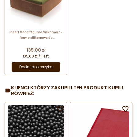
Insert Decor Square Silikomart -
forma silikonowa do
kwadratowych wkładów i dekoracji
- dł. od 40 do 260 x szer. 20 x wys.
Cena
135,00 zł
10 mm
135,00 zł / 1 szt.
Dodaj do koszyka
KLIENCI KTÓRZY ZAKUPILI TEN PRODUKT KUPILI
RÓWNIEŻ:

