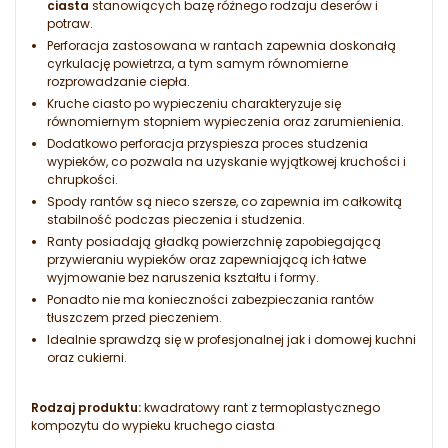
ciasta
stanowiących bazę różnego rodzaju deserów i
potraw.
Perforacja zastosowana w rantach zapewnia doskonałą
cyrkulację powietrza, a tym samym równomierne
rozprowadzanie ciepła.
Kruche ciasto po wypieczeniu charakteryzuje się
równomiernym stopniem wypieczenia oraz zarumienienia.
Dodatkowo perforacja przyspiesza proces studzenia
wypieków, co pozwala na uzyskanie wyjątkowej kruchości i
chrupkości.
Spody rantów są nieco szersze, co zapewnia im całkowitą
stabilność podczas pieczenia i studzenia.
Ranty posiadają gładką powierzchnię zapobiegającą
przywieraniu wypieków oraz zapewniającą ich łatwe
wyjmowanie bez naruszenia kształtu i formy.
Ponadto nie ma konieczności zabezpieczania rantów
tłuszczem przed pieczeniem.
Idealnie sprawdzą się w profesjonalnej jak i domowej kuchni
oraz cukierni.
Rodzaj produktu:
kwadratowy rant z termoplastycznego
kompozytu do wypieku kruchego ciasta