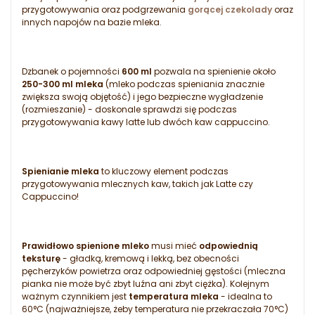
przygotowywania oraz podgrzewania
gorącej czekolady
oraz
innych napojów na bazie mleka.
Dzbanek o pojemności
600 ml
pozwala na spienienie około
250-300 ml mleka
(mleko podczas spieniania znacznie
zwiększa swoją objętość) i jego bezpieczne wygładzenie
(rozmieszanie) - doskonale sprawdzi się podczas
przygotowywania kawy latte lub dwóch kaw cappuccino.
Spienianie mleka
to kluczowy element podczas
przygotowywania mlecznych kaw, takich jak Latte czy
Cappuccino!
Prawidłowo spienione mleko
musi mieć
odpowiednią
teksturę
- gładką, kremową i lekką, bez obecności
pęcherzyków powietrza oraz odpowiedniej gęstości (mleczna
pianka nie może być zbyt luźna ani zbyt ciężka). Kolejnym
ważnym czynnikiem jest
temperatura mleka
- idealna to
60°C (najważniejsze, żeby temperatura nie przekraczała 70°C)