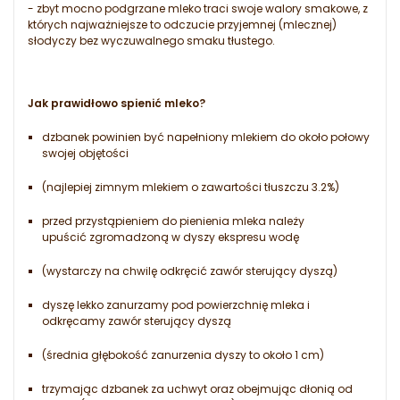
- zbyt mocno podgrzane mleko traci swoje walory smakowe, z
których najważniejsze to odczucie przyjemnej (mlecznej)
słodyczy bez wyczuwalnego smaku tłustego.
Jak prawidłowo spienić mleko?
dzbanek powinien być napełniony mlekiem do około połowy
swojej objętości
(najlepiej zimnym mlekiem o zawartości tłuszczu 3.2%)
przed przystąpieniem do pienienia mleka należy
upuścić zgromadzoną w dyszy ekspresu wodę
(wystarczy na chwilę odkręcić zawór sterujący dyszą)
dyszę lekko zanurzamy pod powierzchnię mleka i
odkręcamy zawór sterujący dyszą
(średnia głębokość zanurzenia dyszy to około 1 cm)
trzymając dzbanek za uchwyt oraz obejmując dłonią od