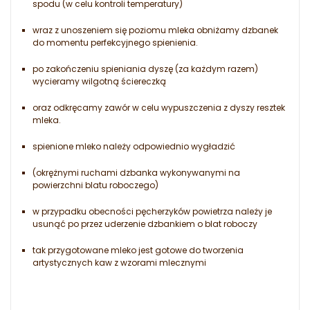
spodu (w celu kontroli temperatury)
wraz z unoszeniem się poziomu mleka obniżamy dzbanek
do momentu perfekcyjnego spienienia.
po zakończeniu spieniania dyszę (za każdym razem)
wycieramy wilgotną ściereczką
oraz odkręcamy zawór w celu wypuszczenia z dyszy resztek
mleka.
spienione mleko należy odpowiednio wygładzić
(okrężnymi ruchami dzbanka wykonywanymi na
powierzchni blatu roboczego)
w przypadku obecności pęcherzyków powietrza należy je
usunąć po przez uderzenie dzbankiem o blat roboczy
tak przygotowane mleko jest gotowe do tworzenia
artystycznych kaw z wzorami mlecznymi