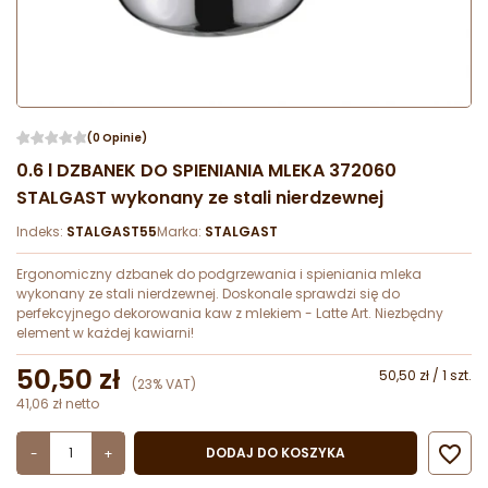
(0 Opinie)
0.6 l DZBANEK DO SPIENIANIA MLEKA 372060
STALGAST wykonany ze stali nierdzewnej
Indeks:
STALGAST55
Marka:
STALGAST
Ergonomiczny dzbanek do podgrzewania i spieniania mleka
wykonany ze stali nierdzewnej. Doskonale sprawdzi się do
perfekcyjnego dekorowania kaw z mlekiem - Latte Art. Niezbędny
element w każdej kawiarni!
50,50 zł
50,50 zł / 1 szt.
(23% VAT)
41,06 zł netto

DODAJ DO KOSZYKA
-
+