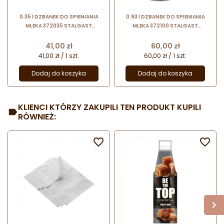
0.35 l DZBANEK DO SPIENIANIA
0.93 l DZBANEK DO SPIENIANIA
MLEKA 372035 STALGAST
MLEKA 372100 STALGAST
wykonany ze stali nierdzewnej
wykonany ze stali nierdzewnej
Cena
Cena
41,00 zł
60,00 zł
41,00 zł / 1 szt.
60,00 zł / 1 szt.
Dodaj do koszyka
Dodaj do koszyka
KLIENCI KTÓRZY ZAKUPILI TEN PRODUKT KUPILI
RÓWNIEŻ:

