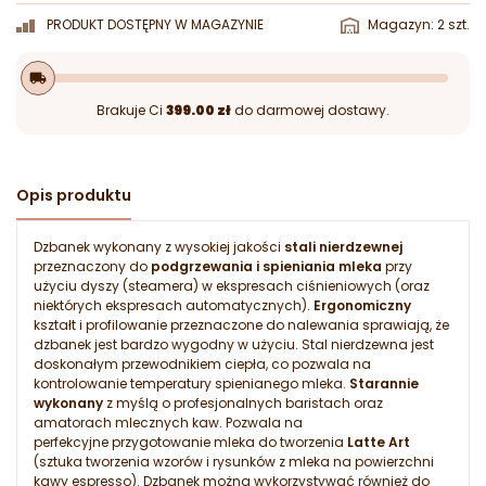
PRODUKT DOSTĘPNY W MAGAZYNIE
Magazyn: 2 szt.
local_shipping
Brakuje Ci
399.00 zł
do darmowej dostawy.
Opis produktu
Dzbanek wykonany z wysokiej jakości
stali nierdzewnej
przeznaczony do
podgrzewania i spieniania mleka
przy
użyciu dyszy (steamera) w ekspresach ciśnieniowych (oraz
niektórych ekspresach automatycznych).
Ergonomiczny
kształt i profilowanie przeznaczone do nalewania sprawiają, że
dzbanek jest bardzo wygodny w użyciu. Stal nierdzewna jest
doskonałym przewodnikiem ciepła, co pozwala na
kontrolowanie temperatury spienianego mleka.
Starannie
wykonany
z myślą o profesjonalnych baristach oraz
amatorach mlecznych kaw. Pozwala na
perfekcyjne przygotowanie mleka do tworzenia
Latte Art
(sztuka tworzenia wzorów i rysunków z mleka na powierzchni
kawy espresso). Dzbanek można wykorzystywać również do