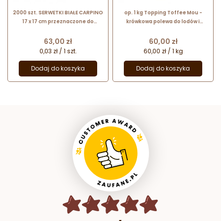
2000 szt. SERWETKI BIAŁE CARPINO
op. 1 kg Topping Toffee Mou -
17 x 17 cm przeznaczone do
krówkowa polewa do lodów i
podajnika
deserów - Be The Top - Comprital
Cena
Cena
63,00 zł
60,00 zł
0,03 zł / 1 szt.
60,00 zł / 1 kg
Dodaj do koszyka
Dodaj do koszyka