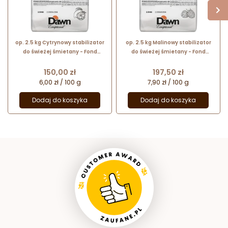
op. 2.5 kg Cytrynowy stabilizator
op. 2.5 kg Malinowy stabilizator
do świeżej śmietany - Fond
do świeżej śmietany - Fond
Lemon Dawn Exceptional - nr. kat.
Raspberry Dawn Exceptional - nr.
2.03034.804
kat. 2.03048.804
Cena
Cena
150,00 zł
197,50 zł
6,00 zł / 100 g
7,90 zł / 100 g
Dodaj do koszyka
Dodaj do koszyka