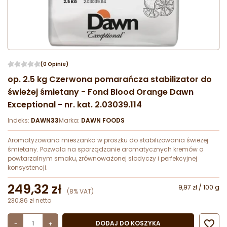
(0 Opinie)
op. 2.5 kg Czerwona pomarańcza stabilizator do
świeżej śmietany - Fond Blood Orange Dawn
Exceptional - nr. kat. 2.03039.114
Indeks:
DAWN33
Marka:
DAWN FOODS
Aromatyzowana mieszanka w proszku do stabilizowania świeżej
śmietany. Pozwala na sporządzanie aromatycznych kremów o
powtarzalnym smaku, zrównoważonej słodyczy i perfekcyjnej
konsystencji.
249,32 zł
9,97 zł / 100 g
(8% VAT)
230,86 zł netto

DODAJ DO KOSZYKA
-
+