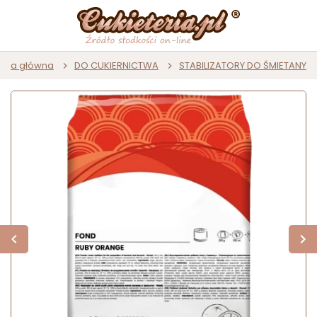
rona główna
DO CUKIERNICTWA
STABILIZATORY DO ŚMIETANY