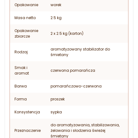
Opakowanie
worek
Masa netto
2.5 kg
Opakowanie
2 x 2.5 kg (karton)
zbiorcze
aromatyzowany stabilizator do
Rodzaj
śmietany
Smak i
czerwona pomarańcza
aromat
Barwa
pomarańczowo-czerwona
Forma
proszek
Konsystencja
sypka
do aromatyzowania, stabilizowania,
Przeznaczenie
żelowania i słodzenia świeżej
śmietany