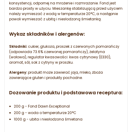
konsystencji, odpornej na mrożenie i rozmrażanie. Fond jest
bardzo prosty w użyciu. Mieszankę stabilizującą przed użyciem
należy wymieszać z wodą w temperaturze 20°C, a następnie
powoli wymieszać z ubitą i niesłodzoną śmietanką.
Wykaz składników i alergenów:
Składniki:
cukier, glukoza, proszek z czerwonych pomarańczy
(odpowiada 73.6% czerwonej pomarańczy), żelatyna
(wołowa), regulator kwasowości: kwas cytrynowy (E330),
aromat, sól, sok z cytryny w proszku.
Alergeny:
produkt może zawierać jaja, mleko, zboża
zawierające gluten i produkty pochodne.
Dozowanie produktu i podstawowa receptura:
200 g - Fond Dawn Exceptional
200 g - woda o temperaturze 20°C
1000 g - ubita i niesłodzona śmietana