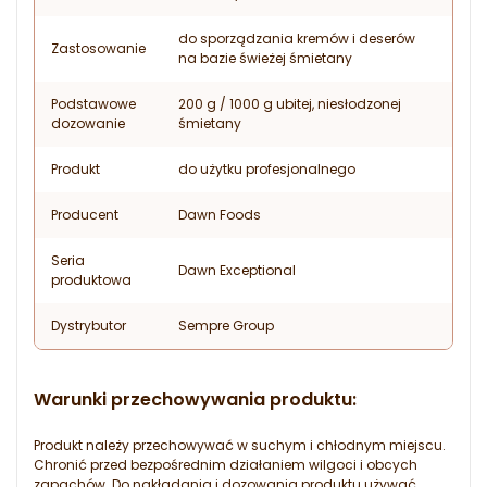
do sporządzania kremów i deserów
Zastosowanie
na bazie świeżej śmietany
Podstawowe
200 g / 1000 g ubitej, niesłodzonej
dozowanie
śmietany
Produkt
do użytku profesjonalnego
Producent
Dawn Foods
Seria
Dawn Exceptional
produktowa
Dystrybutor
Sempre Group
Warunki przechowywania produktu:
Produkt należy przechowywać w suchym i chłodnym miejscu.
Chronić przed bezpośrednim działaniem wilgoci i obcych
zapachów. Do nakładania i dozowania produktu używać