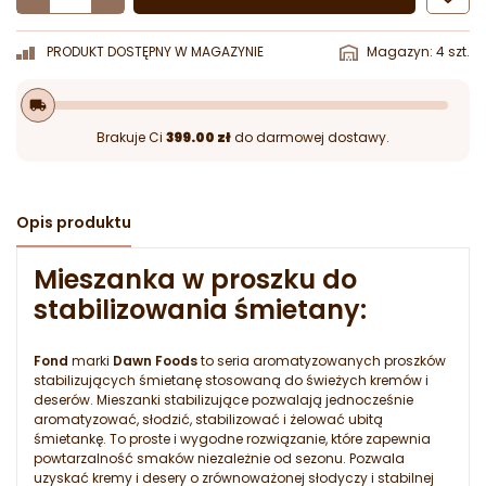
PRODUKT DOSTĘPNY W MAGAZYNIE
Magazyn: 4 szt.
local_shipping
Brakuje Ci
399.00 zł
do darmowej dostawy.
Opis produktu
Mieszanka w proszku do
stabilizowania śmietany:
Fond
marki
Dawn Foods
to seria aromatyzowanych proszków
stabilizujących śmietanę stosowaną do świeżych kremów i
deserów. Mieszanki stabilizujące pozwalają jednocześnie
aromatyzować, słodzić, stabilizować i żelować ubitą
śmietankę. To proste i wygodne rozwiązanie, które zapewnia
powtarzalność smaków niezależnie od sezonu. Pozwala
uzyskać kremy i desery o zrównoważonej słodyczy i stabilnej