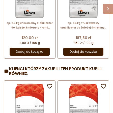
op. 2.5 kg Uniwersalny stabilizator
op. 2.5 kg Truskawkowy
do świeżej śmietany - Fond
stabilizator do świeżej śmietany -
Universal Dawn Exceptional - nr.
Fond Strawberry Dawn Exceptional
kat. 2.03037.804
- nr. kat. 2.03031.804
Cena
Cena
120,00 zł
187,50 zł
4,80 zł / 100 g
7,50 zł / 100 g
Dodaj do koszyka
Dodaj do koszyka
KLIENCI KTÓRZY ZAKUPILI TEN PRODUKT KUPILI
RÓWNIEŻ:

