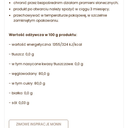
chronić przez bezpośrednim działam promieni słonecznych;
produkt po otwarciu należy spożyć w ciągu 3 miesięcy;
przechowywać w temperaturze pokojowej, w szczelnie
zamkniętym opakowaniu.
Wartość odżywcza w 100 g produktu:
- wartość energetyczna: 1355/324 kJ/kcal
- tłuszcz: 0,0 g
- w tym nasycone kwasy tłuszczowe: 0,0 g
- węglowodany: 80,0 g
- w tym cukry: 80,0 g
- białko: 0,0 g
- sól: 0,03 g
ZIMOWE INSPIRACJE MONIN