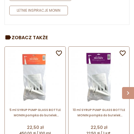
LETNIE INSPIRACJE MONIN
ZOBACZ TAKŻE


5 ml SYRUP PUMP GLASS BOTTLE
10 ml SYRUP PUMP GLASS BOTTLE
MONIN pompka do butelek
MONIN pompka do butelek
szklanych 0,7 l
szklanych 0,7 l
Cena
Cena
22,50 zł
22,50 zł
450,00 zł / 100 ml
22,50 zł / 1 szt.