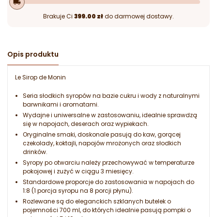
local_shipping
Brakuje Ci
399.00 zł
do darmowej dostawy.
Opis produktu
Le Sirop de Monin
Seria słodkich syropów na bazie cukru i wody z naturalnymi
barwnikami i aromatami.
Wydajne i uniwersalne w zastosowaniu, idealnie sprawdzą
się w napojach, deserach oraz wypiekach.
Oryginalne smaki, doskonale pasują do kaw, gorącej
czekolady, koktajli, napojów mrożonych oraz słodkich
drinków.
Syropy po otwarciu należy przechowywać w temperaturze
pokojowej i zużyć w ciągu 3 miesięcy.
Standardowe proporcje do zastosowania w napojach do
1:8 (1 porcja syropu na 8 porcji płynu).
Rozlewane są do eleganckich szklanych butelek o
pojemności 700 ml, do których idealnie pasują pompki o