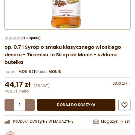
(0 Opinie)
op. 0.7 l Syrop o smaku klasycznego włoskiego
deseru - Tiramisu Le Sirop de Monin - szklana
butelka
Indeks:
MONIN71
Marka:
MONIN
44,17 zł
63,10 zł / 1l
(8% VAT)
40,90 zł netto

DODAJ DO KOSZYKA
-
+
PRODUKT DOSTĘPNY W MAGAZYNIE
Magazyn: 17 szt.