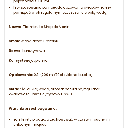
pojemności 5 i 10 ml.
Przy stosowaniu pompek do dozowania syropów należy
pamiętać o ich regularnym czyszczeniu ciepłą wodą.
Nazwa:
Tiramisu Le Sirop de Monin
Smak:
włoski deser Tiramisu
Barwa:
bursztynowa
Konsystencja:
płynna
Opakowanie:
0,7l (700 ml/70cl szklana butelka)
Składniki:
cukier, woda, aromat naturalny, regulator
kwasowości: kwas cytrynowy (E330).
Warunki przechowywania:
zamknięty produkt przechowywać w czystym, suchym i
chłodnym miejscu;