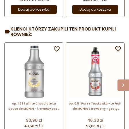
Dodaj do koszyka
Dodaj do koszyka
KLIENCI KTÓRZY ZAKUPILI TEN PRODUKT KUPILI
RÓWNIEŻ:


op. 1.89 l White Chocolate La
op. 0.5 l Puree Truskawka - Le Fruit
Sauce de MONIN - kremowy sos o
de MONIN Strawberry - gęsty
smaku białej czekolady
przecier owocowy do napojów i
deserów
Cena
Cena
93,90 zł
46,33 zł
49,68 zł / 1l
92,66 zł / 1l