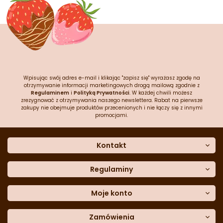
Wpisując swój adres e-mail i klikając "zapisz się" wyrażasz zgodę na
otrzymywanie informacji marketingowych drogą mailową zgodnie z
Regulaminem
i
Polityką Prywatności
. W każdej chwili możesz
zrezygnować z otrzymywania naszego newslettera. Rabat na pierwsze
zakupy nie obejmuje produktów przecenionych i nie łączy się z innymi
promocjami.
Kontakt
O nas
Dane kontaktowe
Regulaminy
Często zadawane pytania
Regulamin sklepu
Sklep stacjonarny
Polityka prywatności
Moje konto
Formularz kontaktowy
Polityka cookies
Załóż konto
Blog
Polityka reklamacji
Zamówienia
Moje dane