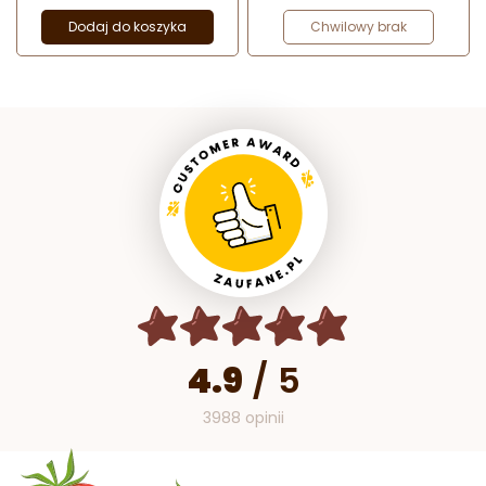
Dodaj do koszyka
Chwilowy brak
4.9
/
5
3988 opinii