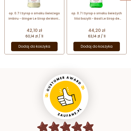
op. 0.7 l Syrop o smaku świeżego
op. 0.7 l Syrop o smaku świeżych
imbiru - Ginger Le Sirop de Monin
liści bazylii - Basil Le Sirop de
- szklana butelka
Monin - szklana butelka
Cena
Cena
42,10 zł
44,20 zł
60,14 zł / 1l
63,14 zł / 1l
Dodaj do koszyka
Dodaj do koszyka