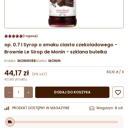
(1 Opinie)
op. 0.7 l Syrop o smaku ciasta czekoladowego -
Brownie Le Sirop de Monin - szklana butelka
Indeks:
MONIN188
Marka:
MONIN
44,17 zł
63,10 zł / 1l
(8% VAT)
40,90 zł netto

DODAJ DO KOSZYKA
-
+
PRODUKT DOSTĘPNY W MAGAZYNIE
Magazyn: 8 szt.
local_shipping