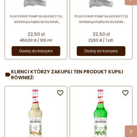
5 ml SYRUP PUMP GLASS BOTTLE
10 ml SYRUP PUMP GLASS BOTTLE
MONIN pompka do butelek
MONIN pompka do butelek
szklanych 0,7 l
szklanych 0,7 l
Cena
Cena
22,50 zł
22,50 zł
450,00 zł / 100 ml
22,50 zł / 1 szt.
Dodaj do koszyka
Dodaj do koszyka
KLIENCI KTÓRZY ZAKUPILI TEN PRODUKT KUPILI
RÓWNIEŻ:

