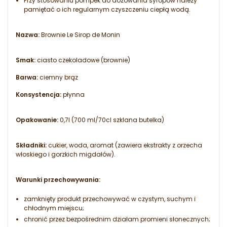
Przy stosowaniu pompek do dozowania syropów należy
pamiętać o ich regularnym czyszczeniu ciepłą wodą.
Nazwa:
Brownie Le Sirop de Monin
Smak:
ciasto czekoladowe (brownie)
Barwa:
ciemny brąz
Konsystencja:
płynna
Opakowanie:
0,7l (700 ml/70cl szklana butelka)
Składniki:
cukier, woda, aromat (zawiera ekstrakty z orzecha
włoskiego i gorzkich migdałów).
Warunki przechowywania:
zamknięty produkt przechowywać w czystym, suchym i
chłodnym miejscu;
chronić przez bezpośrednim działam promieni słonecznych;