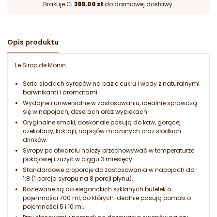
Brakuje Ci
399.00 zł
do darmowej dostawy.
Opis produktu
Le Sirop de Monin
Seria słodkich syropów na bazie cukru i wody z naturalnymi
barwnikami i aromatami.
Wydajne i uniwersalne w zastosowaniu, idealnie sprawdzą
się w napojach, deserach oraz wypiekach.
Oryginalne smaki, doskonale pasują do kaw, gorącej
czekolady, koktajli, napojów mrożonych oraz słodkich
drinków.
Syropy po otwarciu należy przechowywać w temperaturze
pokojowej i zużyć w ciągu 3 miesięcy.
Standardowe proporcje do zastosowania w napojach do
1:8 (1 porcja syropu na 8 porcji płynu).
Rozlewane są do eleganckich szklanych butelek o
pojemności 700 ml, do których idealnie pasują pompki o
pojemności 5 i 10 ml.